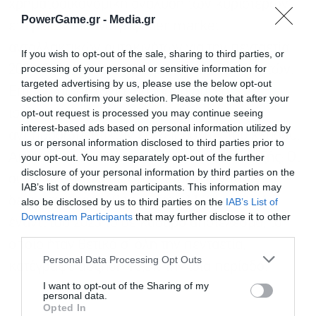
χρηματοοικονομική ανάλυση των κυριότερων
PowerGame.gr -
Media.gr
εταιρειών εισαγωγής after market
ανταλλακτικών αυτοκινήτων για την πενταετία
If you wish to opt-out of the sale, sharing to third parties, or
processing of your personal or sensitive information for
2020-2024, βάσει επιλεγμένων αριθμοδεικτών.
targeted advertising by us, please use the below opt-out
Επίσης, συντάχθηκε ομαδοποιημένος
section to confirm your selection. Please note that after your
opt-out request is processed you may continue seeing
ισολογισμός με βάση ένα δείγμα 24
interest-based ads based on personal information utilized by
αντιπροσωπευτικών επιχειρήσεων του κλάδου.
us or personal information disclosed to third parties prior to
Από την ανάλυση αυτού προκύπτουν τα εξής: Οι
your opt-out. You may separately opt-out of the further
disclosure of your personal information by third parties on the
συνολικές πωλήσεις των εταιρειών του
IAB’s list of downstream participants. This information may
δείγματος ενισχύθηκαν κατά 11,7% το 2024
also be disclosed by us to third parties on the
IAB’s List of
Downstream Participants
that may further disclose it to other
έναντι του 2023 το δε καθαρό αποτέλεσμα, το
third parties.
οποίο ήταν θετικό σ’ όλη την πενταετία,
Personal Data Processing Opt Outs
κατέγραψε αύξηση 10,3% την ίδια περίοδο.
I want to opt-out of the Sharing of my
personal data.
Opted In