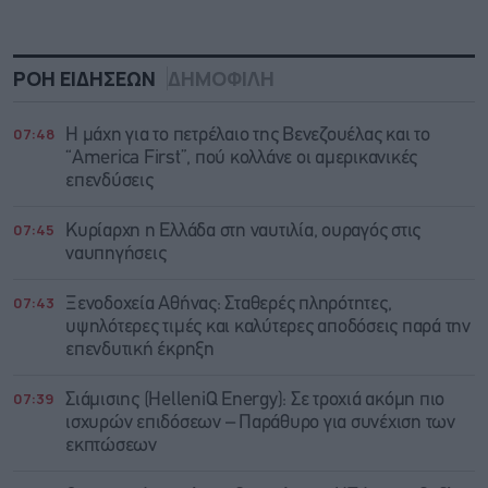
ΡΟΗ ΕΙΔΗΣΕΩΝ
ΔΗΜΟΦΙΛΗ
07:48
Η μάχη για το πετρέλαιο της Βενεζουέλας και το
“America First”, πού κολλάνε οι αμερικανικές
επενδύσεις
07:45
Κυρίαρχη η Ελλάδα στη ναυτιλία, ουραγός στις
ναυπηγήσεις
07:43
Ξενοδοχεία Αθήνας: Σταθερές πληρότητες,
υψηλότερες τιμές και καλύτερες αποδόσεις παρά την
επενδυτική έκρηξη
07:39
Σιάμισιης (HelleniQ Energy): Σε τροχιά ακόμη πιο
ισχυρών επιδόσεων – Παράθυρο για συνέχιση των
εκπτώσεων