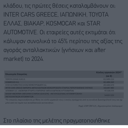
κλάδου, τις πρώτες θέσεις καταλαμβάνουν οι:
INTER CARS GREECE, ΙΑΠΩΝΙΚΗ, TOYOTA
ΕΛΛΑΣ, ΒΙΑΚΑΡ, KOSMOCAR και STAR
AUTOMOTIVE. Οι εταιρείες αυτές εκτιμάται ότι
κάλυψαν συνολικά το 45% περίπου της αξίας της
αγοράς ανταλλακτικών (γνήσιων και after
market) το 2024.
Στο πλαίσιο της μελέτης πραγματοποιήθηκε