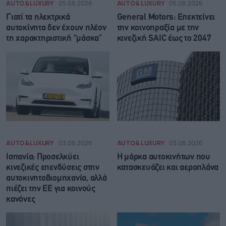
AUTO & LUXURY
05.08.2026
AUTO & LUXURY
05.08.2026
Γιατί τα ηλεκτρικά
General Motors: Επεκτείνει
αυτοκίνητα δεν έχουν πλέον
την κοινοπραξία με την
τη χαρακτηριστική “μάσκα”
κινεζική SAIC έως το 2047
AUTO & LUXURY
03.08.2026
AUTO & LUXURY
03.08.2026
Ισπανία: Προσελκύει
Η μάρκα αυτοκινήτων που
κινεζικές επενδύσεις στην
κατασκευάζει και αεροπλάνα
αυτοκινητοβιομηχανία, αλλά
πιέζει την ΕΕ για κοινούς
κανόνες