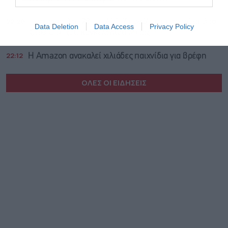
22:20
Γερμανία: Στο 28% η AfD, 7 μονάδες μπροστά από το
Data Deletion
Data Access
Privacy Policy
CDU/CSU του καγκελάριου Μερτς
22:12
Η Amazon ανακαλεί χιλιάδες παιχνίδια για βρέφη
ΟΛΕΣ ΟΙ ΕΙΔΗΣΕΙΣ