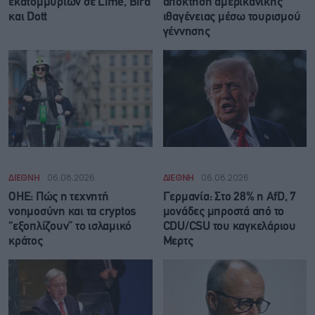
εκατομμυρίων σε Lime, Bird
απόκτηση αμερικανικής
και Dott
ιθαγένειας μέσω τουρισμού
γέννησης
ΔΙΕΘΝΗ
06.08.2026
ΔΙΕΘΝΗ
06.08.2026
ΟΗΕ: Πώς η τεχνητή
Γερμανία: Στο 28% η AfD, 7
νοημοσύνη και τα cryptos
μονάδες μπροστά από το
“εξοπλίζουν” το ισλαμικό
CDU/CSU του καγκελάριου
κράτος
Μερτς