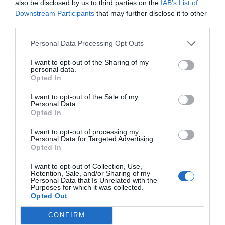
also be disclosed by us to third parties on the
IAB’s List of
Downstream Participants
that may further disclose it to other
third parties.
Personal Data Processing Opt Outs
ΡΟΗ ΕΙΔΗΣΕΩΝ
ΔΗΜΟΦΙΛΗ
I want to opt-out of the Sharing of my
personal data.
23:27
Opted In
Ιταλία: Βαριά πρόστιμα εκατομμυρίων σε Lime, Bird
και Dott
I want to opt-out of the Sale of my
Personal Data.
23:20
Μπλόκο Τραμπ στην απόκτηση αμερικανικής
Opted In
ιθαγένειας μέσω τουρισμού γέννησης
I want to opt-out of processing my
Personal Data for Targeted Advertising.
23:08
Wall Street: Κόκκινο ταμπλό με πιέσεις στον Dow
Opted In
(-460 μονάδες) εν μέσω γεωπολιτικής νευρικότητας
I want to opt-out of Collection, Use,
Retention, Sale, and/or Sharing of my
22:43
ΟΗΕ: Πώς η τεχνητή νοημοσύνη και τα cryptos
Personal Data that Is Unrelated with the
Purposes for which it was collected.
“εξοπλίζουν” το ισλαμικό κράτος
Opted Out
22:32
Το Ντουμπάι εντάσσει τα κρυπτονομίσματα στις
CONFIRM
καθημερινές πληρωμές και στα ακίνητα