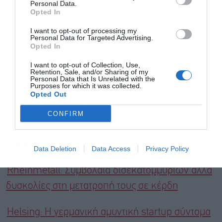
Personal Data.
Opted In
Σε κάθε περίπτωση, το MGCS δεν αποτελεί
I want to opt-out of processing my
Personal Data for Targeted Advertising.
πλέον απλώς ένα τεχνικό project
Opted In
αντικατάστασης αρμάτων, αλλά έναν καθρέφτη
I want to opt-out of Collection, Use,
της πολιτικής ισορροπίας ισχύος μέσα στην
Retention, Sale, and/or Sharing of my
Personal Data that Is Unrelated with the
Purposes for which it was collected.
Ευρώπη — με το Βερολίνο και το Παρίσι να
Opted Out
δοκιμάζουν ξανά τα όρια της συνεργασίας τους
CONFIRM
στον πιο ευαίσθητο τομέα της άμυνας.
Διαβάστε επίσης
Data Deletion
Data Access
Privacy Policy
Rheinmetall: Συμβόλαια δισεκατομμυρίων αλλά
δυσκολίες στη μετατροπή τους σε κέρδη
Ηelsing: H γερμανική αμυντική startup σύντομα