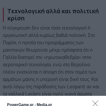
Tεχνολογική αλλά και πολιτική
κρίση
Η σύγκρουση δεν είναι τόσο τεχνολογική ή
οργανωτική αλλά κυρίως βαθιά πολιτική. Στο
Παρίσι, η ηγεσία του προγράμματος των
μαχητικών θεωρούσε μέχρι πρόσφατα ότι η
Γαλλία διατηρεί την «πρωτοκαθεδρία» στην
αεροπορική τεχνολογία, ενώ στο Βερολίνο
πλέον ενισχύεται η άποψη ότι στον τομέα των
αρμάτων μάχης η υπεροχή είναι δική τους. Και
αυτό λόγω της παράδοσης των Leopard, αν και
τα γαλλικά Leclerc είναι πολύ ικανά άρματα
μάχης.
PowerGame.gr -
Media.gr