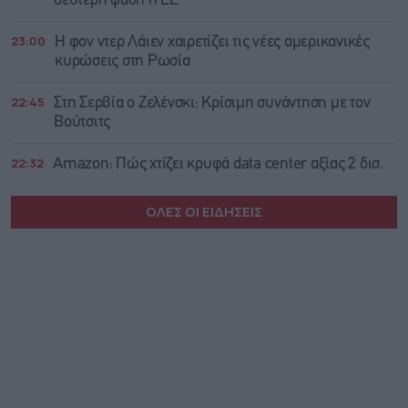
δεύτερη φάση η ΕΕ
23:00
Η φον ντερ Λάιεν χαιρετίζει τις νέες αμερικανικές
κυρώσεις στη Ρωσία
22:45
Στη Σερβία ο Ζελένσκι: Κρίσιμη συνάντηση με τον
Βούτσιτς
22:32
Amazon: Πώς χτίζει κρυφά data center αξίας 2 δισ.
ΟΛΕΣ ΟΙ ΕΙΔΗΣΕΙΣ