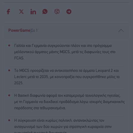
|
PowerGame
Σε 1'
Γαλλία και Γερμανία συγκρούονται πλέον και στο πρόγραμμα
μελλοντικού άρματος μάχης MGCS, μετά τις διαφωνίες τους στο
FCAS.
Το MGCS προορίζεται να αντικαταστήσει τα άρματα Leopard 2 και
Leclerc μετά το 2035, με κοινοπραξία που συγκροτήθηκε μόλις το
2025.
Η βασική διαφωνία αφορά τον καταμερισμό τεχνολογικής ηγεσίας,
με τη Γερμανία να διεκδικεί προβάδισμα λόγω ισχυρής βιομηχανικής
παράδοσης στα τεθωρακισμένα.
Η σύγκρουση είναι κυρίως πολιτική, αντανακλώντας τον
ανταγωνισμό των δύο χωρών για στρατηγική κυριαρχία στην