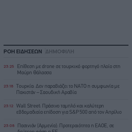
ΡΟΗ ΕΙΔΗΣΕΩΝ
ΔΗΜΟΦΙΛΗ
23:25
Επίθεση με drone σε τουρκικό φορτηγό πλοίο στη
Μαύρη Θάλασσα
23:18
Τουρκία: Δεν παραβιάζει το ΝΑΤΟ η συμφωνία με
Πακιστάν – Σαουδική Αραβία
23:12
Wall Street: Πράσινο ταμπλό και καλύτερη
εβδομαδιαία επίδοση για S&P 500 από τον Απρίλιο
23:08
Πασινιάν (Αρμενία): Προτεραιότητα η ΕΑΟΕ, σε