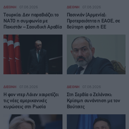
ΔΙΕΘΝΗ
07.08.2026
ΔΙΕΘΝΗ
07.08.2026
Τουρκία: Δεν παραβιάζει το
Πασινιάν (Αρμενία):
ΝΑΤΟ η συμφωνία με
Προτεραιότητα η ΕΑΟΕ, σε
Πακιστάν – Σαουδική Αραβία
δεύτερη φάση η ΕΕ
ΔΙΕΘΝΗ
07.08.2026
ΔΙΕΘΝΗ
07.08.2026
Η φον ντερ Λάιεν χαιρετίζει
Στη Σερβία ο Ζελένσκι:
τις νέες αμερικανικές
Κρίσιμη συνάντηση με τον
κυρώσεις στη Ρωσία
Βούτσιτς