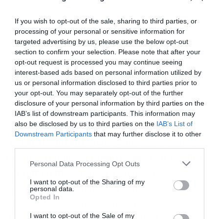
If you wish to opt-out of the sale, sharing to third parties, or
processing of your personal or sensitive information for
targeted advertising by us, please use the below opt-out
section to confirm your selection. Please note that after your
opt-out request is processed you may continue seeing
interest-based ads based on personal information utilized by
us or personal information disclosed to third parties prior to
your opt-out. You may separately opt-out of the further
disclosure of your personal information by third parties on the
IAB’s list of downstream participants. This information may
also be disclosed by us to third parties on the
IAB’s List of
Downstream Participants
that may further disclose it to other
Η πιθανή κατάρρευση δύο τόσο εμβληματικών
third parties.
κοινών προγραμμάτων θα συνιστούσε σοβαρό
Personal Data Processing Opt Outs
πλήγμα για την ευρωπαϊκή αμυντική
I want to opt-out of the Sharing of my
ολοκλήρωση, αλλά ταυτόχρονα θα ενίσχυε τις
personal data.
Opted In
τάσεις «εθνικοποίησης» της στρατιωτικής
I want to opt-out of the Sale of my
βιομηχανίας σε Γαλλία και Γερμανία.