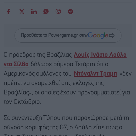
Προσθέστε το Powergame.gr στην
Ο πρόεδρος της Βραζιλίας
Λουίς Ινάσιο Λούλα
ντα Σίλβα
δήλωσε σήμερα Τετάρτη ότι ο
Αμερικανός ομόλογός του
Ντόναλντ Τραμπ
«δεν
πρέπει να αναμειχθεί στις εκλογές της
Βραζιλίας», οι οποίες έχουν προγραμματιστεί για
τον Οκτώβριο.
Σε συνέντευξη Τύπου που παραχώρησε μετά τη
σύνοδο κορυφής της G7, o Λούλα είπε πως ο