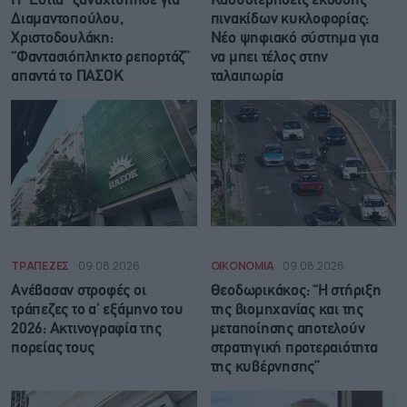
Η “Εστία” ξαναχτύπησε για
Καθυστερήσεις έκδοσης
Διαμαντοπούλου,
πινακίδων κυκλοφορίας:
Χριστοδουλάκη:
Νέο ψηφιακό σύστημα για
“Φαντασιόπληκτο ρεπορτάζ”
να μπει τέλος στην
απαντά το ΠΑΣΟΚ
ταλαιπωρία
ΤΡΑΠΕΖΕΣ
09.08.2026
ΟΙΚΟΝΟΜΙΑ
09.08.2026
Ανέβασαν στροφές οι
Θεοδωρικάκος: “Η στήριξη
τράπεζες το α’ εξάμηνο του
της βιομηχανίας και της
2026: Ακτινογραφία της
μεταποίησης αποτελούν
πορείας τους
στρατηγική προτεραιότητα
της κυβέρνησης”