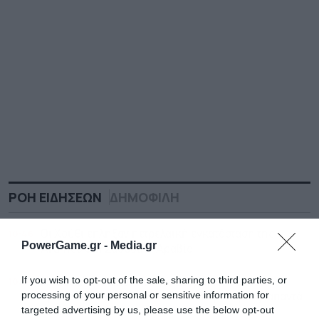
ΡΟΗ ΕΙΔΗΣΕΩΝ
ΔΗΜΟΦΙΛΗ
10:46
Οι Χούθι έπληξαν πετρελαϊκή εγκατάσταση της
PowerGame.gr -
Media.gr
Aramco στη Σαουδική Αραβία
If you wish to opt-out of the sale, sharing to third parties, or
10:24
Η “Εστία” ξαναχτύπησε για Διαμαντοπούλου,
processing of your personal or sensitive information for
Χριστοδουλάκη: “Φαντασιόπληκτο ρεπορτάζ” απαντά
targeted advertising by us, please use the below opt-out
το ΠΑΣΟΚ