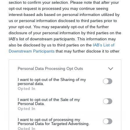
section to confirm your selection. Please note that after your
opt-out request is processed you may continue seeing
10:08
Κίνα: “Κόκκινος συναγερμός” για τον τυφώνα Ντόλφιν
interest-based ads based on personal information utilized by
– Ακυρώθηκαν πάνω από 1.000 πτήσεις
us or personal information disclosed to third parties prior to
your opt-out. You may separately opt-out of the further
09:51
Γερμανία: Επεκτείνεται η έρευνα για την ασφάλεια
disclosure of your personal information by third parties on the
από τα drones μετά το περιστατικό σε αεροδρόμιο
IAB’s list of downstream participants. This information may
also be disclosed by us to third parties on the
IAB’s List of
09:42
Ορμούζ: Οι σκληροί όροι της Τεχεράνης για
Downstream Participants
that may further disclose it to other
απεμπλοκή και άνοιγμα του θαλάσσιου περάσματος
third parties.
09:18
Personal Data Processing Opt Outs
Καθυστερήσεις έκδοσης πινακίδων κυκλοφορίας:
Νέο ψηφιακό σύστημα για να μπει τέλος στην
I want to opt-out of the Sharing of my
ταλαιπωρία
personal data.
Opted In
08:54
Ανέβασαν στροφές οι τράπεζες το α’ εξάμηνο του
I want to opt-out of the Sale of my
2026: Ακτινογραφία της πορείας τους
Personal Data.
Opted In
ΟΛΕΣ ΟΙ ΕΙΔΗΣΕΙΣ
I want to opt-out of processing my
Personal Data for Targeted Advertising.
Opted In