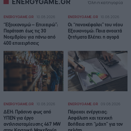
ENERGYGAME.GR
Όλη η κατηγορία
ENERGYGAME.GR
10.08.2026
ENERGYGAME.GR
10.08.2026
“Εξοικονομώ – Επιχειρώ”:
Οι “πονοκέφαλοι” του νέου
Παράταση έως τις 30
Εξοικονομώ: Ποια ανοιχτά
Νοεμβρίου για πάνω από
ζητήματα βλέπει η αγορά
400 επιχειρήσεις
ENERGYGAME.GR
10.08.2026
ENERGYGAME.GR
09.08.2026
ΔΕΗ: Πράσινο φως από
Πάροχοι ενέργειας:
ΥΠΕΝ για έργο
Ασφάλιση και τεχνική
αντλησιοταμίευσης 467 MW
βοήθεια στη “μάχη” για τον
στην Κεντρική Μακεδονία
πελάτη