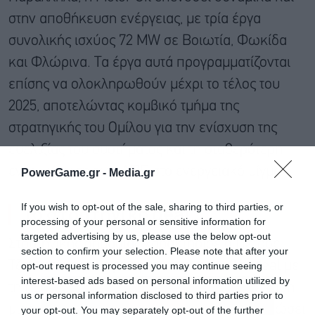
στην αποθήκευση ενέργειας, με τρία έργα
συνολικής ισχύος 72 MW σε Βοιωτία, Φωκίδα
και Φλώρινα. Τα έργα αυτά προγραμματίζονται
επίσης να ολοκληρωθούν μέχρι το τέλος του
2025, αποτελώντας κομβικό τμήμα της
στρατηγικής του Ομίλου για την ενίσχυση της
ευελιξίας του συστήματος και τη σταθερότερη
ενσωμάτωση των ΑΠΕ στο ενεργειακό μίγμα.
PowerGame.gr -
Media.gr
If you wish to opt-out of the sale, sharing to third parties, or
Το στρατηγικό deal
processing of your personal or sensitive information for
targeted advertising by us, please use the below opt-out
Στρατηγικής σημασίας χαρακτήρισε ο Πέτρος
section to confirm your selection. Please note that after your
Τζαννετάκης το πρόσφατα ανακοινωθέν deal με
opt-out request is processed you may continue seeing
interest-based ads based on personal information utilized by
τη ΓΕΚ ΤΕΡΝΑ, το οποίο προβλέπει τη σύσταση
us or personal information disclosed to third parties prior to
μιας νέας εταιρικής δομής, που θα συγκεντρώσει
your opt-out. You may separately opt-out of the further