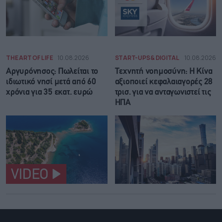
THE ART OF LIFE
10.08.2026
START-UPS & DIGITAL
10.08.2026
Αργυρόνησος: Πωλείται το
Τεχνητή νοημοσύνη: Η Κίνα
ιδιωτικό νησί μετά από 60
αξιοποιεί κεφαλαιαγορές 28
χρόνια για 35 εκατ. ευρώ
τρισ. για να ανταγωνιστεί τις
ΗΠΑ
VIDEO