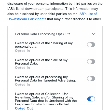
disclosure of your personal information by third parties on the
υπό την ομπρέλα της τις εταιρείες ΗΡΩΝ και
IAB’s list of downstream participants. This information may
NRG, καθώς και τη νέα μονάδα
also be disclosed by us to third parties on the
IAB’s List of
Downstream Participants
that may further disclose it to other
ηλεκτροπαραγωγής στην Κομοτηνή. Όπως
third parties.
Εγγραφή στο
διευκρίνισε, η ολοκλήρωση της συναλλαγής
newsletter
Personal Data Processing Opt Outs
αναμένεται τυπικά έως το τέλος του 2025 ή, το
I want to opt-out of the Sharing of my
αργότερο, στις αρχές του 2026, με την τελική
personal data.
Opted In
έγκριση να εξαρτάται από τη διαδικασία της
Επιτροπής Ανταγωνισμού. Αμέσως μετά θα
I want to opt-out of the Sale of my
Personal Data.
ακολουθήσει ο πλήρης μετασχηματισμός της
Αποδέχομαι τους
όρους χρήσης
*
Opted In
και την πολιτική απορρήτου
νέας εταιρείας, η οποία θα λειτουργεί σε βάση
I want to opt-out of processing my
Personal Data for Targeted Advertising.
ισοτιμίας, με Motor Oil και ΓΕΚ ΤΕΡΝΑ να
Εγγραφή
Opted In
κατέχουν από 50%.
I want to opt-out of Collection, Use,
Retention, Sale, and/or Sharing of my
Personal Data that Is Unrelated with the
Διαβάστε περισσότερα στο
energygame.gr
Purposes for which it was collected.
Opted Out