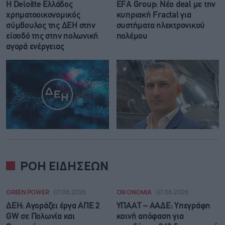
Η Deloitte Ελλάδος
EFA Group: Νέο deal με την
χρηματοοικονομικός
κυπριακή Fractal για
σύμβουλος της ΔΕΗ στην
συστήματα ηλεκτρονικού
είσοδό της στην πολωνική
πολέμου
αγορά ενέργειας
ΡΟΗ ΕΙΔΗΣΕΩΝ
GREEN POWER
07.08.2026
ΟΙΚΟΝΟΜΙΑ
07.08.2026
ΔΕΗ: Αγοράζει έργα ΑΠΕ 2
ΥΠΑΑΤ – ΑΑΔΕ: Υπεγράφη
GW σε Πολωνία και
κοινή απόφαση για