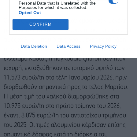
Personal Data that Is Unrelated with the
Purposes for which it was collected.
Opted Out
Οι τιμές LME των μετάλλων εμφάνισαν μεγάλη
CONFIRM
μεταβλητότητα κατά τη διάρκεια του τριμήνου. Οι
τιμές χαλκού, που διαμορφούμενες κατά βάση
Data Deletion
Data Access
Privacy Policy
από τις προσδοκίες της αγοράς παρά από δομικό
έλλειμμα καθώς η παγκόσμια ζήτηση δεν ήταν
ισχυρή, εκτοξεύθηκαν σε ιστορικό υψηλό των
11.573 ευρώ/tn στα τέλη Ιανουαρίου 2026, πριν
διορθωθούν σημαντικά προς το τέλος Μαρτίου.
Η μέση τιμή του χαλκού διαμορφώθηκε στα
10.975 ευρώ/tn στο πρώτο τρίμηνο του 2026,
έναντι 8.875 ευρώ/tn του αντιστοίχου τριμήνου
του 2025. Οι τιμές αλουμινίου κέρδισαν επίσης
σημαντικό έδαφος κατά τη διάρκεια του