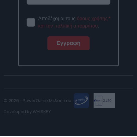
Αποδέχομαι τους
όρους χρήσης
*
και την πολιτική απορρήτου
.
Εγγραφή
© 2026 - PowerGame.
Μέλος του
Developed by
WHISKEY