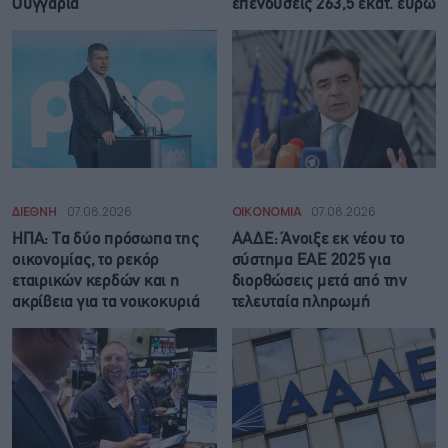
Ουγγαρία
επενδύσεις 263,5 εκατ. ευρώ
ΔΙΕΘΝΗ
07.08.2026
ΟΙΚΟΝΟΜΙΑ
07.08.2026
ΗΠΑ: Τα δύο πρόσωπα της
ΑΑΔΕ: Άνοιξε εκ νέου το
οικονομίας, το ρεκόρ
σύστημα ΕΑΕ 2025 για
εταιρικών κερδών και η
διορθώσεις μετά από την
ακρίβεια για τα νοικοκυριά
τελευταία πληρωμή