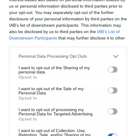
ανήλθαν σε 62,4 εκατ. ευρώ για το τρίμηνο του
us or personal information disclosed to third parties prior to
your opt-out. You may separately opt-out of the further
2026, έναντι 41,6 εκατ. ευρώ το τρίμηνο του 2025,
disclosure of your personal information by third parties on the
ενώ τα ενοποιημένα κέρδη μετά από φόρους και
IAB’s list of downstream participants. This information may
also be disclosed by us to third parties on the
IAB’s List of
δικαιώματα μειοψηφίας ανήλθαν σε 59,8 εκατ.
Downstream Participants
that may further disclose it to other
ευρώ για την περίοδο (ή 0,1595 ευρώ ανά
third parties.
Εγγραφή στο
μετοχή), έναντι 40,3 εκατ. ευρώ την αντίστοιχη
newsletter
Personal Data Processing Opt Outs
περίοδο του 2025 (ή 0,1074 ευρώ ανά μετοχή).
I want to opt-out of the Sharing of my
personal data.
Opted In
I want to opt-out of the Sale of my
Personal Data.
Αποδέχομαι τους
όρους χρήσης
*
Opted In
και την πολιτική απορρήτου
I want to opt-out of processing my
Personal Data for Targeted Advertising.
Εγγραφή
Opted In
I want to opt-out of Collection, Use,
Retention, Sale, and/or Sharing of my