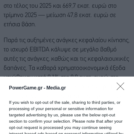
στο τέλος του 2025 και 669,7 εκατ. ευρώ στο
τρίμηνο 2025 — μείωση 47,8 εκατ. ευρώ σε
ετήσια βάση.
Παρά τις αυξημένες ανάγκες κεφαλαίου κίνησης,
το ισχυρό EBITDA κάλυψε σε μεγάλο βαθμό
αυτές τις ανάγκες, καθώς και τις κεφαλαιουχικές
δαπάνες. Τα καθαρά χρηματοοικονομικά έξοδα
μειώθηκαν κατά 9,1% στα 8,8 εκατ. ευρώ στο
τρίμηνο 2026, από 9,7 εκατ. ευρώ στο τρίμηνο
PowerGame.gr -
Media.gr
2025, ωφελούμενα από τα χαμηλότερα επιτόκια
If you wish to opt-out of the sale, sharing to third parties, or
και τον μειωμένο δανεισμό σε σύγκριση με το
processing of your personal or sensitive information for
τρίμηνο 2025.
targeted advertising by us, please use the below opt-out
section to confirm your selection. Please note that after your
opt-out request is processed you may continue seeing
Τέλος, τα ενοποιημένα κέρδη μετά από φόρους
interest-based ads based on personal information utilized by