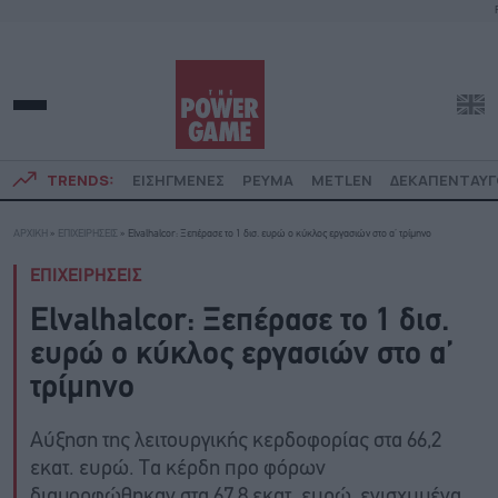
TRENDS:
ΕΙΣΗΓΜΕΝΕΣ
ΡΕΥΜΑ
METLEN
ΔΕΚΑΠΕΝΤΑΥ
ΑΡΧΙΚΗ
»
ΕΠΙΧΕΙΡΗΣΕΙΣ
»
Elvalhalcor: Ξεπέρασε το 1 δισ. ευρώ ο κύκλος εργασιών στο α’ τρίμηνο
ΕΠΙΧΕΙΡΗΣΕΙΣ
Elvalhalcor: Ξεπέρασε το 1 δισ.
ευρώ ο κύκλος εργασιών στο α’
τρίμηνο
Αύξηση της λειτουργικής κερδοφορίας στα 66,2
εκατ. ευρώ. Τα κέρδη προ φόρων
διαμορφώθηκαν στα 67,8 εκατ. ευρώ, ενισχυμένα