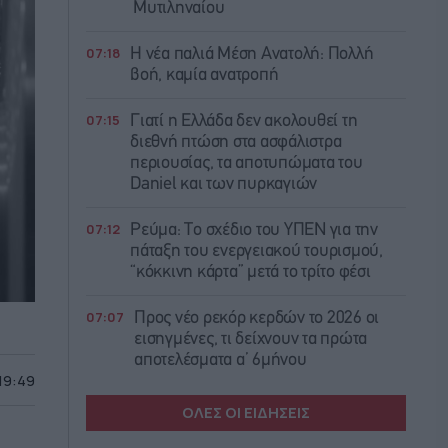
Μυτιληναίου
07:18
Η νέα παλιά Μέση Ανατολή: Πολλή
βοή, καμία ανατροπή
07:15
Γιατί η Ελλάδα δεν ακολουθεί τη
διεθνή πτώση στα ασφάλιστρα
περιουσίας, τα αποτυπώματα του
Daniel και των πυρκαγιών
07:12
Ρεύμα: Το σχέδιο του ΥΠΕΝ για την
πάταξη του ενεργειακού τουρισμού,
“κόκκινη κάρτα” μετά το τρίτο φέσι
07:07
Προς νέο ρεκόρ κερδών το 2026 οι
εισηγμένες, τι δείχνουν τα πρώτα
αποτελέσματα α’ 6μήνου
 19:49
ΟΛΕΣ ΟΙ ΕΙΔΗΣΕΙΣ