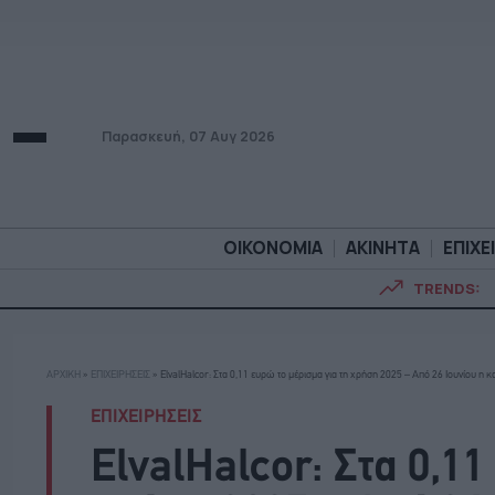
Παρασκευή, 07 Αυγ 2026
ΟΙΚΟΝΟΜΙΑ
ΑΚΙΝΗΤΑ
ΕΠΙΧΕ
TRENDS:
ΟΙΚΟΝΟΜΙΑ
ΑΚΙΝΗΤ
ΑΡΧΙΚΗ
»
ΕΠΙΧΕΙΡΗΣΕΙΣ
»
ElvalHalcor: Στα 0,11 ευρώ το μέρισμα για τη χρήση 2025 – Από 26 Ιουνίου η 
ΕΠΙΧΕΙΡΗΣΕΙΣ
ElvalHalcor: Στα 0,11