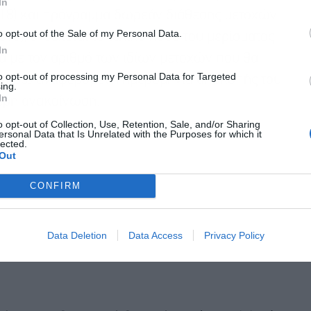
In
018) και πρόγραμμα δωρεάν διάθεσης μετοχών
o opt-out of the Sale of my Personal Data.
18), ενδέχεται το τελικό ποσό του μερίσματος
In
α με τον αριθμό των ιδίων μετοχών που θα
to opt-out of processing my Personal Data for Targeted
ωτέρω αναφερόμενη ημερομηνία αποκοπής του
ing.
In
τερη ανακοίνωση.
o opt-out of Collection, Use, Retention, Sale, and/or Sharing
ersonal Data that Is Unrelated with the Purposes for which it
lected.
Out
CONFIRM
Data Deletion
Data Access
Privacy Policy