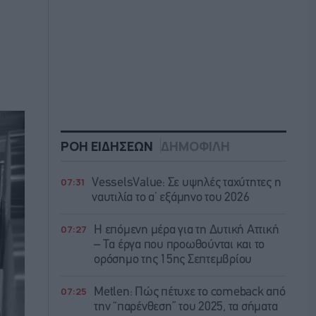
ΡΟΗ ΕΙΔΗΣΕΩΝ
ΔΗΜΟΦΙΛΗ
07:31
VesselsValue: Σε υψηλές ταχύτητες η
ναυτιλία το α’ εξάμηνο του 2026
07:27
Η επόμενη μέρα για τη Δυτική Αττική
– Τα έργα που προωθούνται και το
ορόσημο της 15ης Σεπτεμβρίου
07:25
Metlen: Πώς πέτυχε το comeback από
την “παρένθεση” του 2025, τα σήματα