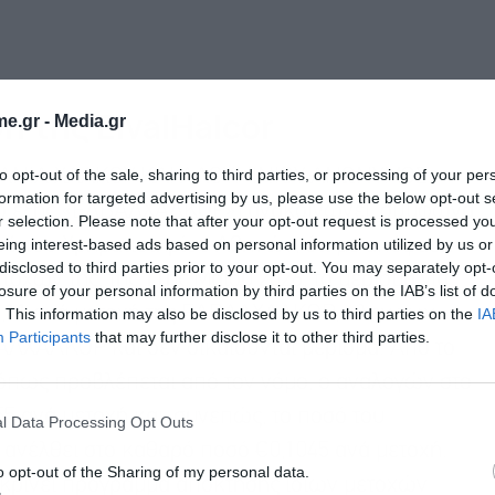
η της ElvalHalcor
e.gr -
Media.gr
to opt-out of the sale, sharing to third parties, or processing of your per
ΑΝΙΑ ΧΑΛΚΟΥ ΚΑΙ ΑΛΟΥΜΙΝΙΟΥ ΑΝΩΝΥΜΟΣ
formation for targeted advertising by us, please use the below opt-out s
στο εξής «ΕΛΒΑΛΧΑΛΚΟΡ») ανακοινώνει, σύμφωνα
r selection. Please note that after your opt-out request is processed y
eing interest-based ads based on personal information utilized by us or
μού του Χρηματιστηρίου Αθηνών, ότι με απόφαση
disclosed to third parties prior to your opt-out. You may separately opt-
όχων της, της 11ης Μαΐου 2026, το μέρισμα για
losure of your personal information by third parties on the IAB’s list of
€0,11 ανά μετοχή της ΕΛΒΑΛΧΑΛΚΟΡ, πλην των
. This information may also be disclosed by us to third parties on the
IA
Participants
that may further disclose it to other third parties.
ΒΑΛΧΑΛΚΟΡ και δεν δικαιούνται μέρισμα. Από το
όπως προβλέπεται από τον νόμο, ο αναλογών στο
5 ανά μετοχή και, συνεπώς, το ποσό του
l Data Processing Opt Outs
 ανέλθει στο καθαρό ποσό €0,1045 ανά μετοχή.
o opt-out of the Sharing of my personal data.
κρίνει πρόγραμμα απόκτησης ιδίων μετοχών