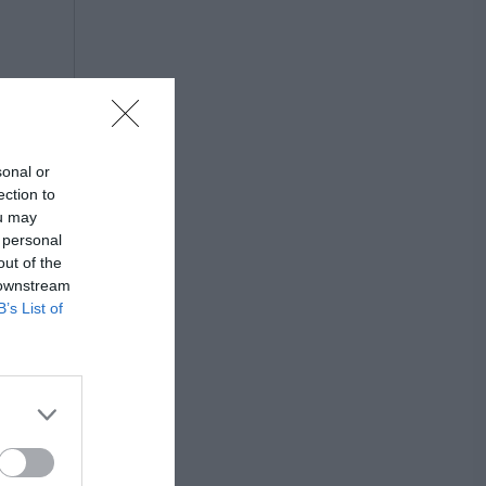
sonal or
ection to
ou may
 personal
out of the
 downstream
B’s List of