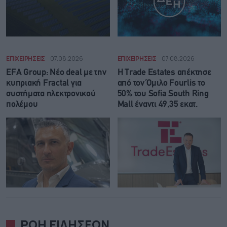
ΕΠΙΧΕΙΡΗΣΕΙΣ
07.08.2026
ΕΠΙΧΕΙΡΗΣΕΙΣ
07.08.2026
EFA Group: Νέο deal με την
Η Trade Εstates απέκτησε
κυπριακή Fractal για
από τον Όμιλο Fourlis το
συστήματα ηλεκτρονικού
50% του Sofia South Ring
πολέμου
Mall έναντι 49,35 εκατ.
ΡΟΗ ΕΙΔΗΣΕΩΝ