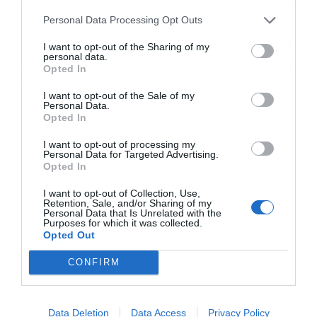
μετοχής της και να παραπλανούν το επενδυτικό
Personal Data Processing Opt Outs
κοινό, κατά παράβαση, μεταξύ άλλων, του
άρθρου 12 του Κανονισμού (ΕΕ) 596/2014 (MAR)
I want to opt-out of the Sharing of my
personal data.
περί χειραγώγησης της αγοράς μέσω διάδοσης
Opted In
πληροφοριών.
I want to opt-out of the Sale of my
Personal Data.
Opted In
I want to opt-out of processing my
Personal Data for Targeted Advertising.
Opted In
I want to opt-out of Collection, Use,
Retention, Sale, and/or Sharing of my
Personal Data that Is Unrelated with the
Purposes for which it was collected.
Opted Out
CONFIRM
Data Deletion
Data Access
Privacy Policy