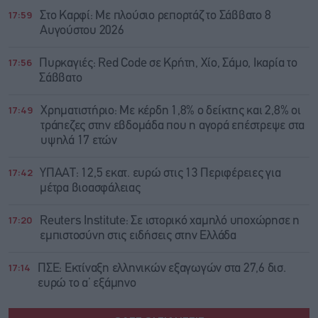
17:59
Στο Καρφί: Με πλούσιο ρεπορτάζ το Σάββατο 8
Αυγούστου 2026
17:56
Πυρκαγιές: Red Code σε Κρήτη, Χίο, Σάμο, Ικαρία το
Σάββατο
17:49
Χρηματιστήριο: Με κέρδη 1,8% ο δείκτης και 2,8% οι
τράπεζες στην εβδομάδα που η αγορά επέστρεψε στα
υψηλά 17 ετών
17:42
ΥΠΑΑΤ: 12,5 εκατ. ευρώ στις 13 Περιφέρειες για
μέτρα βιοασφάλειας
17:20
Reuters Institute: Σε ιστορικό χαμηλό υποχώρησε η
εμπιστοσύνη στις ειδήσεις στην Ελλάδα
17:14
ΠΣΕ: Εκτίναξη ελληνικών εξαγωγών στα 27,6 δισ.
ευρώ το α’ εξάμηνο