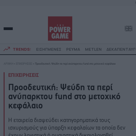
TRENDS:
ΕΙΣΗΓΜΕΝΕΣ
ΡΕΥΜΑ
METLEN
ΔΕΚΑΠΕΝΤΑΥ
ΑΡΧΙΚΗ
»
ΕΠΙΧΕΙΡΗΣΕΙΣ
»
Προοδευτική: Ψεύδη τα περί ανύπαρκτου fund στο μετοχικό κεφάλαιο
ΕΠΙΧΕΙΡΗΣΕΙΣ
Προοδευτική: Ψεύδη τα περί
ανύπαρκτου fund στο μετοχικό
κεφάλαιο
Η εταιρεία διαψεύδει κατηγορηματικά τους
ισχυρισμούς για ύπαρξη κεφαλαίων τα οποία δεν
έχουν λογιστικά ή ουσιαστικά δικαιολογηθεί