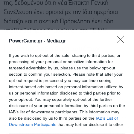
της, δεδομένου ότι η νέα Έκτακτη Γενική
Συνέλευση έχει οριστεί με την ίδια ημερήσια
διάταξη και η σχετική Πρόσκληση έχει ήδη
υποβληθεί προς δημοσίευση στο ΓΕ.ΜΗ.
PowerGame.gr -
Media.gr
4. Επιφύλαξη δικαιωμάτων
If you wish to opt-out of the sale, sharing to third parties, or
Η εταιρεία επιφυλάσσεται παντός νομίμου
processing of your personal or sensitive information for
targeted advertising by us, please use the below opt-out
δικαιώματός της, συμπεριλαμβανομένης της
section to confirm your selection. Please note that after your
δυνατότητας άσκησης κάθε προσήκοντος
opt-out request is processed you may continue seeing
interest-based ads based on personal information utilized by
ποινικού και αστικού ένδικου μέσου κατά
us or personal information disclosed to third parties prior to
παντός υπευθύνου για τη διάδοση ανακριβών,
your opt-out. You may separately opt-out of the further
disclosure of your personal information by third parties on the
δυσφημιστικών ή παραπλανητικών
IAB’s list of downstream participants. This information may
πληροφοριών εις βάρος της εταιρείας, οι οποίες
also be disclosed by us to third parties on the
IAB’s List of
Downstream Participants
that may further disclose it to other
ενδέχεται να επηρεάζουν δυσμενώς την τιμή της
third parties.