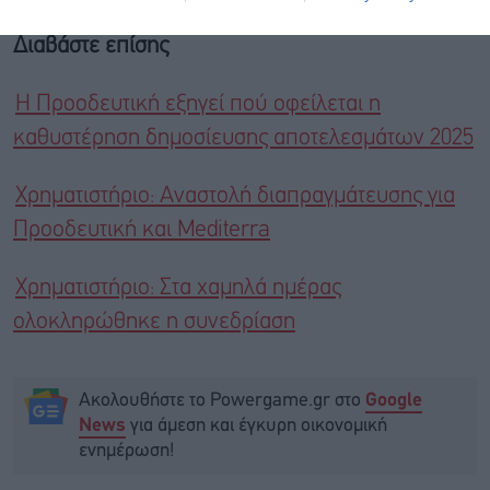
Διαβάστε επίσης
Η Προοδευτική εξηγεί πού οφείλεται η
καθυστέρηση δημοσίευσης αποτελεσμάτων 2025
Χρηματιστήριο: Αναστολή διαπραγμάτευσης για
Προοδευτική και Mediterra
Χρηματιστήριο: Στα χαμηλά ημέρας
ολοκληρώθηκε η συνεδρίαση
Ακολουθήστε το Powergame.gr στο
Google
για άμεση και έγκυρη οικονομική
News
ενημέρωση!