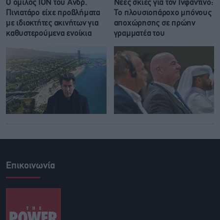
Ο όμιλος ΙΟΝ του Ανδρ.
Νέες σκιές για τον Ινφαντίνο:
Πινιατάρο είχε προβλήματα
Το πλουσιοπάροχο μπόνους
με ιδιοκτήτες ακινήτων για
αποχώρησης σε πρώην
καθυστερούμενα ενοίκια
γραμματέα του
Επικοινωνία