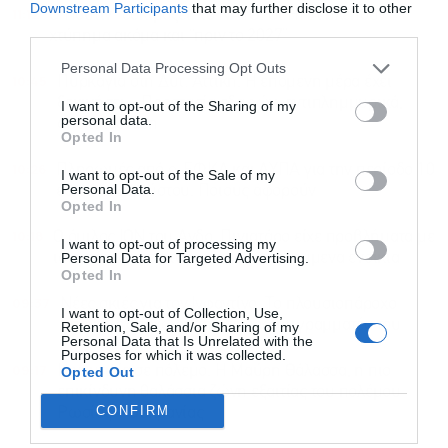
Downstream Participants
that may further disclose it to other
11:12
Ο Πούτιν “δοκιμάζει” το ΝΑΤΟ: Οι ΗΠΑ βλέπουν
third parties.
χτύπημα ακόμα και “πριν το 2027”
Personal Data Processing Opt Outs
10:45
Πυρκαγιά στη Δυτ. Αττική: Η επόμενη μέρα έχει
ξεκινήσει – Προστασία εδαφών, αντιπλημμυρικά,
I want to opt-out of the Sharing of my
personal data.
αποκατάσταση
Opted In
10:26
Πληρωμές από e-ΕΦΚΑ και ΔΥΠΑ για την περίοδο 10
I want to opt-out of the Sale of my
Personal Data.
έως 14 Αυγούστου: Ποιους αφορούν
Opted In
10:18
Ο όμιλος ΙΟΝ του Ανδρ. Πινιατάρο είχε προβλήματα με
I want to opt-out of processing my
Personal Data for Targeted Advertising.
ιδιοκτήτες ακινήτων για καθυστερούμενα ενοίκια
Opted In
09:37
Νέες σκιές για τον Ινφαντίνο: Το πλουσιοπάροχο
I want to opt-out of Collection, Use,
μπόνους αποχώρησης σε πρώην γραμματέα του
Retention, Sale, and/or Sharing of my
Personal Data that Is Unrelated with the
Purposes for which it was collected.
09:17
Η ναυτιλία σε πόλεμο: Η Μαύρη Θάλασσα, η πιο
Opted Out
επικίνδυνη θαλάσσια ζώνη εξαιτίας του πολέμου
CONFIRM
Ρωσίας – Ουκρανίας