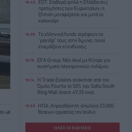
16:43
ΕΟΤ: Σταθερά ψηλά η Ελλάδα στις
προτιμήσεις των Ευρωπαίων, η
ζήτηση μεταφέρεται και μετά το
καλοκαίρι
16:30
Τα ελληνικά funds στρέφουν τα
“ραντάρ” τους στην Άμυνα, ποιοί
ετοιμάζουν επενδύσεις
16:16
EFA Group: Νέο deal με Κύπρο για
συστήματα ηλεκτρονικού πολέμου
16:14
Η Trade Εstates απέκτησε από τον
Όμιλο Fourlis το 50% του Sofia South
Ring Mall έναντι 49,35 εκατ.
15:53
ΗΠΑ: Απροσδόκητη απώλεια 23.000
 20:48
θέσεων εργασίας τον Ιούλιο
ΟΛΕΣ ΟΙ ΕΙΔΗΣΕΙΣ