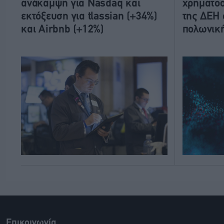
ανάκαμψη για Nasdaq και
χρηματοο
εκτόξευση για tlassian (+34%)
της ΔΕΗ 
και Airbnb (+12%)
πολωνική
Επικοινωνία