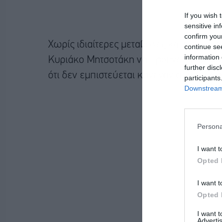
If you wish 
sensitive in
confirm you
Χωρίς ιδιαίτερες μεταβολές και η εικόν
continue se
information 
Κυριάκο Μητσοτάκη να προηγείται με 40
further disc
ότι δεν εμπιστεύεται κανέναν από τους δ
participants
Downstream 
Persona
I want t
Opted 
I want t
Opted 
I want 
Advertis