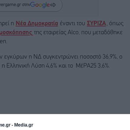
wergame.gr στην
ηρεί η
Νέα Δημοκρατία
έναντι του
ΣΥΡΙΖΑ
, όπως
μοσκόπησης
της εταιρείας Alco, που μεταδόθηκε
en.
ων εγκύρων η ΝΔ συγκεντρώνει ποσοστό 36,9%, ο
, η Ελληνική Λύση 4,6% και το ΜέΡΑ25 3,6%.
e.gr -
Media.gr