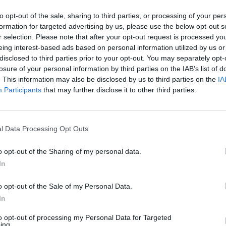
to opt-out of the sale, sharing to third parties, or processing of your per
formation for targeted advertising by us, please use the below opt-out s
r selection. Please note that after your opt-out request is processed y
α για τον καταλληλότερο πρωθυπουργό, με τον
eing interest-based ads based on personal information utilized by us or
disclosed to third parties prior to your opt-out. You may separately opt-
% έναντι 22% του Αλέξη Τσίπρα. Το 32% δηλώνει
losure of your personal information by third parties on the IAB’s list of
ύο για τη θέση.
. This information may also be disclosed by us to third parties on the
IA
Participants
that may further disclose it to other third parties.
l Data Processing Opt Outs
o opt-out of the Sharing of my personal data.
In
o opt-out of the Sale of my Personal Data.
In
to opt-out of processing my Personal Data for Targeted
ing.