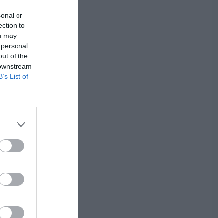
sonal or
ection to
ou may
 personal
out of the
 downstream
B’s List of