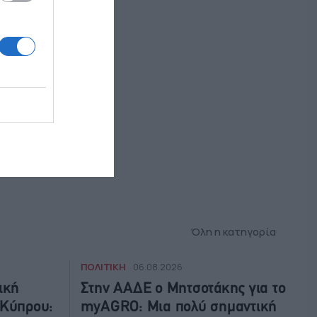
Όλη η κατηγορία
ΠΟΛΙΤΙΚΗ
06.08.2026
ική
Στην ΑΑΔΕ ο Μητσοτάκης για το
 Κύπρου:
myAGRO: Μια πολύ σημαντική