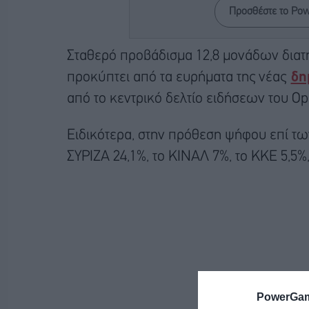
Προσθέστε το Po
Σταθερό προβάδισμα 12,8 μονάδων διατ
προκύπτει από τα ευρήματα της νέας
δη
από το κεντρικό δελτίο ειδήσεων του Op
Ειδικότερα, στην πρόθεση ψήφου επί τ
ΣΥΡΙΖΑ 24,1%, το ΚΙΝΑΛ 7%, το ΚΚΕ 5,5%
PowerGam