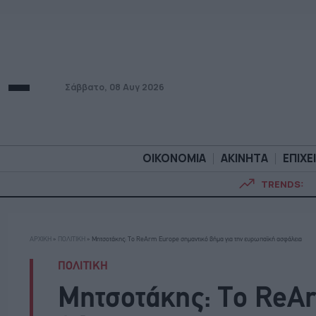
Σάββατο, 08 Αυγ 2026
ΟΙΚΟΝΟΜΙΑ
ΑΚΙΝΗΤΑ
ΕΠΙΧΕ
TRENDS:
ΟΙΚΟΝΟΜΙΑ
ΑΚΙΝΗΤ
ΑΡΧΙΚΗ
»
ΠΟΛΙΤΙΚΗ
»
Μητσοτάκης: Το ReArm Europe σημαντικό βήμα για την ευρωπαϊκή ασφάλεια
ΠΟΛΙΤΙΚΗ
Μητσοτάκης: Το ReA