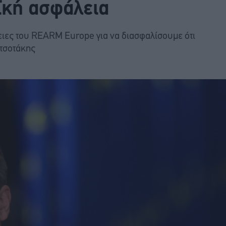
ϊκή ασφάλεια
ειες του REARM Europe για να διασφαλίσουμε ότι
ητσοτάκης