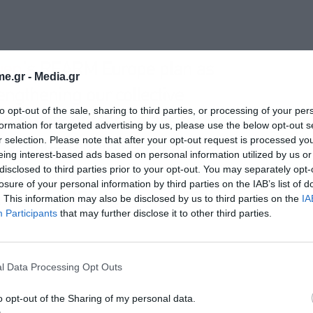
yen
’s REARM Europe plan as
e.gr -
Media.gr
engthening our collective
to opt-out of the sale, sharing to third parties, or processing of your per
ow work out the details to
formation for targeted advertising by us, please use the below opt-out s
r selection. Please note that after your opt-out request is processed y
benefit—regardless of their
eing interest-based ads based on personal information utilized by us or
disclosed to third parties prior to your opt-out. You may separately opt-
e spending.
losure of your personal information by third parties on the IAB’s list of
eministerGR)
March 4, 2025
. This information may also be disclosed by us to third parties on the
IA
Participants
that may further disclose it to other third parties.
l Data Processing Opt Outs
o opt-out of the Sharing of my personal data.