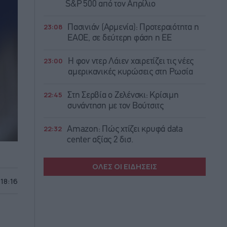
S&P 500 από τον Απρίλιο
23:08
Πασινιάν (Αρμενία): Προτεραιότητα η
ΕΑΟΕ, σε δεύτερη φάση η ΕΕ
23:00
Η φον ντερ Λάιεν χαιρετίζει τις νέες
αμερικανικές κυρώσεις στη Ρωσία
22:45
Στη Σερβία ο Ζελένσκι: Κρίσιμη
συνάντηση με τον Βούτσιτς
22:32
Amazon: Πώς χτίζει κρυφά data
center αξίας 2 δισ.
ΟΛΕΣ ΟΙ ΕΙΔΗΣΕΙΣ
 18:16