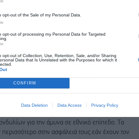
In
o opt-out of the Sale of my Personal Data.
In
to opt-out of processing my Personal Data for Targeted
ing.
In
o opt-out of Collection, Use, Retention, Sale, and/or Sharing
. για την Άμυνα της ΕΕ
ersonal Data that Is Unrelated with the Purposes for which it
lected.
Out
α τις αμυντικές και στρατιωτικές δαπάνες της ΕΕ
CONFIRM
η πρόεδρος της Κομισιόν, Ούρσουλα φον ντερ
Data Deletion
Data Access
Privacy Policy
, το πρώτο μέρος του σχεδίου ReArm Europe
ονδυλίων για την άμυνα σε εθνικό επίπεδο. Τα
 περισσότερο στην ασφάλειά τους εάν έχουν τον