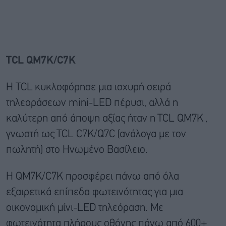
TCL QM7K/C7K
Η TCL
κυκλοφόρησε μια ισχυρή σειρά
τηλεοράσεων mini-LED πέρυσι, αλλά η
καλύτερη από άποψη αξίας ήταν η
TCL QM7K
,
γνωστή ως
TCL C7K/Q7C
(ανάλογα με τον
πωλητή) στο Ηνωμένο Βασίλειο.
Η QM7K/C7K προσφέρει πάνω από όλα
εξαιρετικά επίπεδα φωτεινότητας για μια
οικονομική μίνι-LED τηλεόραση. Με
φωτεινότητα πλήρους οθόνης πάνω από 600+