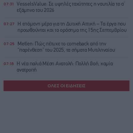
07:31
VesselsValue: Σε υψηλές ταχύτητες η ναυτιλία το α’
εξάμηνο του 2026
07:27
Η επόμενη μέρα για τη Δυτική Αττική – Τα έργα που
προωθούνται και το ορόσημο της 15ης Σεπτεμβρίου
07:25
Metlen: Πώς πέτυχε το comeback από την
“παρένθεση” του 2025, τα σήματα Μυτιληναίου
07:18
Η νέα παλιά Μέση Ανατολή: Πολλή βοή, καμία
ανατροπή
ΟΛΕΣ ΟΙ ΕΙΔΗΣΕΙΣ