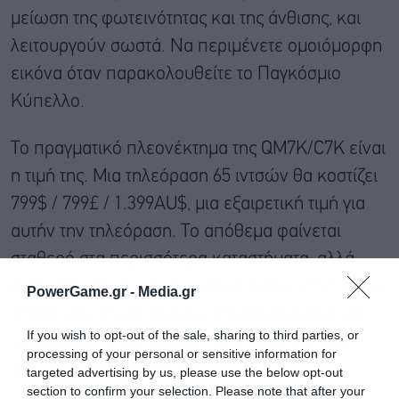
μείωση της φωτεινότητας και της άνθισης, και
λειτουργούν σωστά. Να περιμένετε ομοιόμορφη
εικόνα όταν παρακολουθείτε το Παγκόσμιο
Κύπελλο.
Το πραγματικό πλεονέκτημα της QM7K/C7K είναι
η τιμή της. Μια τηλεόραση 65 ιντσών θα κοστίζει
799$ / 799£ / 1.399AU$, μια εξαιρετική τιμή για
αυτήν την τηλεόραση. Το απόθεμα φαίνεται
σταθερό στα περισσότερα καταστήματα, αλλά
αυτές θα εξαφανιστούν: ειδικά όταν η Prime Day
PowerGame.gr -
Media.gr
φτάσει στις 23-26 Ιουνίου. Μπορείτε ακόμη και
If you wish to opt-out of the sale, sharing to third parties, or
να αγοράσετε μια έκδοση 98 ιντσών της QM7K
processing of your personal or sensitive information for
για 2.199$ αυτή τη στιγμή.
targeted advertising by us, please use the below opt-out
section to confirm your selection. Please note that after your