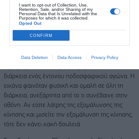
να την εξετάσετε.
I want to opt-out of Collection, Use,
Retention, Sale, and/or Sharing of my
Personal Data that Is Unrelated with the
Purposes for which it was collected.
Ο χειρισμός της κίνησης της C5 είναι εξαιρετικός.
Opted Out
Απλώς επιλέγοντας τη λειτουργία Φυσικό στις
CONFIRM
ρυθμίσεις TruMotion, διαπίστωσα ότι η C5 ήταν
εξαιρετική για παρακολούθηση αθλητικών
γεγονότων, χειριζόμενη άψογα τις απότομες
Data Deletion
Data Access
Privacy Policy
στροφές και κινήσεις της κάμερας κατά τη
διάρκεια ενός έντονου ποδοσφαιρικού αγώνα. Η
εικόνα φαινόταν φυσική και ομαλή σε όλη τη
διάρκεια, ανεξάρτητα από το τι συνέβαινε στην
οθόνη. Αν είστε λάτρης της εξομάλυνσης της
κίνησης και μισείτε την εξομάλυνση της κίνησης,
τότε δεν κάνει κακή δουλειά.