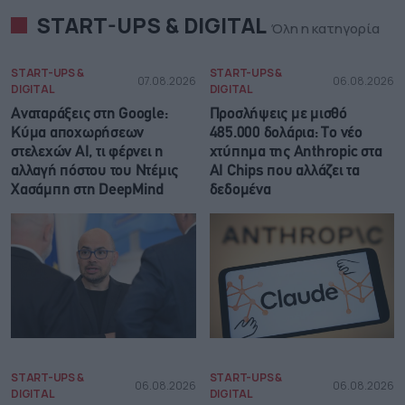
START-UPS & DIGITAL
Όλη η κατηγορία
START-UPS &
START-UPS &
07.08.2026
06.08.2026
DIGITAL
DIGITAL
Αναταράξεις στη Google:
Προσλήψεις με μισθό
Κύμα αποχωρήσεων
485.000 δολάρια: Το νέο
στελεχών AI, τι φέρνει η
χτύπημα της Anthropic στα
αλλαγή πόστου του Ντέμις
AI Chips που αλλάζει τα
Χασάμπη στη DeepMind
δεδομένα
START-UPS &
START-UPS &
06.08.2026
06.08.2026
DIGITAL
DIGITAL