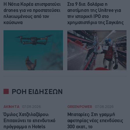
Η Νότια Κορέα επιστρατεύει
Στα 9 δισ. δολάρια η
drones για να προστατεύσει
αποτίμηση της Unitree για
ηλικιωμένους από τον
την ιστορική IPO στο
καύσωνα
χρηματιστήριο της Σαγκάης
ΡΟΗ ΕΙΔΗΣΕΩΝ
ΑΚΙΝΗΤΑ
07.08.2026
GREEN POWER
07.08.2026
Όμιλος Χατζηλαζάρου:
Μπαταρίες: Στη γραμμή
Επιταχύνει το επενδυτικό
αφετηρίας νέες επενδύσεις
πρόγραμμα η Hotels
300 εκατ., το