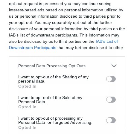
opt-out request is processed you may continue seeing
interest-based ads based on personal information utilized by
us or personal information disclosed to third parties prior to
your opt-out. You may separately opt-out of the further
disclosure of your personal information by third parties on the
IAB’s list of downstream participants. This information may
also be disclosed by us to third parties on the
IAB’s List of
Downstream Participants
that may further disclose it to other
third parties.
Εγγραφή στο
newsletter
Personal Data Processing Opt Outs
I want to opt-out of the Sharing of my
personal data.
LG C5
Opted In
I want to opt-out of the Sale of my
Η LG C5
είναι μία από τις
καλύτερες τηλεοράσεις
Personal Data.
Αποδέχομαι τους
όρους χρήσης
*
Opted In
OLED
. Δεν έχει τη φωτεινότητα μιας mini-LED,
και την πολιτική απορρήτου
επομένως δεν είναι τόσο καλή για προβολή κατά
I want to opt-out of processing my
Personal Data for Targeted Advertising.
τη διάρκεια της ημέρας, αλλά να γιατί θα πρέπει
Εγγραφή
Opted In