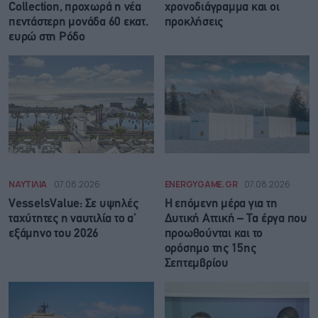
Collection, προχωρά η νέα
χρονοδιάγραμμα και οι
πεντάστερη μονάδα 60 εκατ.
προκλήσεις
ευρώ στη Ρόδο
ΝΑΥΤΙΛΙΑ
07.08.2026
ENERGYGAME.GR
07.08.2026
VesselsValue: Σε υψηλές
Η επόμενη μέρα για τη
ταχύτητες η ναυτιλία το α’
Δυτική Αττική – Τα έργα που
εξάμηνο του 2026
προωθούνται και το
ορόσημο της 15ης
Σεπτεμβρίου