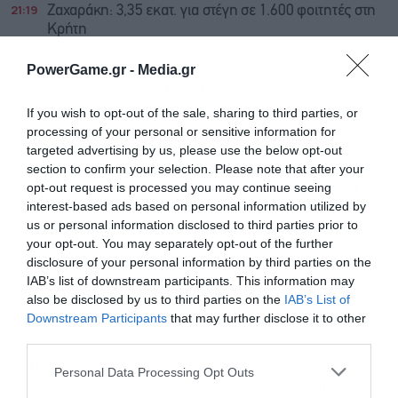
21:19
Ζαχαράκη: 3,35 εκατ. για στέγη σε 1.600 φοιτητές στη
Κρήτη
21:07
PowerGame.gr -
Media.gr
Τσέσκι (CEO Airbnb): “Η τεχνητή νοημοσύνη είναι ό,τι
καλύτερο έχει συμβεί στην εταιρεία”
If you wish to opt-out of the sale, sharing to third parties, or
20:53
Λευκός Οίκος: Το Εφετείο διακόπτει τις εργασίες στην
processing of your personal or sensitive information for
αίθουσα χορού του Τράμπ αξίας 400 εκατ.
targeted advertising by us, please use the below opt-out
section to confirm your selection. Please note that after your
opt-out request is processed you may continue seeing
20:28
ΔΕΗ: Εξαγοράζει έργα ΑΠΕ 2 GW σε Πολωνία και
interest-based ads based on personal information utilized by
Ουγγαρία
us or personal information disclosed to third parties prior to
your opt-out. You may separately opt-out of the further
20:26
ΥΠΑΑΤ – ΑΑΔΕ: Υπεγράφη κοινή απόφαση για
disclosure of your personal information by third parties on the
επενδύσεις 263,5 εκατ. ευρώ
IAB’s list of downstream participants. This information may
also be disclosed by us to third parties on the
IAB’s List of
20:24
ΗΠΑ: Τα δύο πρόσωπα της οικονομίας, το ρεκόρ
Downstream Participants
that may further disclose it to other
εταιρικών κερδών και η ακρίβεια για τα νοικοκυριά
third parties.
20:11
ΑΑΔΕ: Άνοιξε εκ νέου το σύστημα ΕΑΕ 2025 για
Personal Data Processing Opt Outs
διορθώσεις μετά από την τελευταία πληρωμή