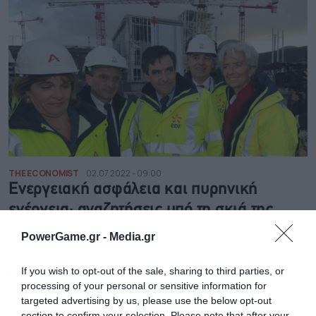
THE ECONOMIST
02.07.2022 - 09:00
Ενεργειακή ασφάλεια και πυρηνική
ενέργεια: αναζητήσεις υπό τη σκιά της
κρίσης
PowerGame.gr -
Media.gr
Γιατί πρέπει να διευκολυνθεί η κατασκευή των φιλικών
προς το κλίμα πυρηνικών εργοστασίων
If you wish to opt-out of the sale, sharing to third parties, or
NEWSROOM
processing of your personal or sensitive information for
targeted advertising by us, please use the below opt-out
section to confirm your selection. Please note that after your