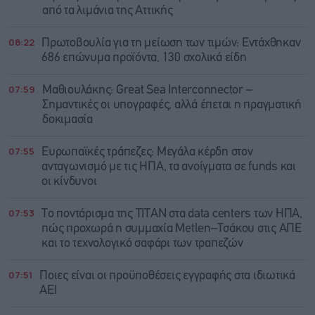
από τα λιμάνια της Αττικής
08:22
Πρωτοβουλία για τη μείωση των τιμών: Εντάχθηκαν
686 επώνυμα προϊόντα, 130 σχολικά είδη
07:59
Μαθιουλάκης: Great Sea Interconnector –
Σημαντικές οι υπογραφές, αλλά έπεται η πραγματική
δοκιμασία
07:55
Ευρωπαϊκές τράπεζες: Μεγάλα κέρδη στον
ανταγωνισμό με τις ΗΠΑ, τα ανοίγματα σε funds και
οι κίνδυνοι
07:53
Το ποντάρισμα της ΤΙΤΑΝ στα data centers των ΗΠΑ,
πώς προχωρά η συμμαχία Metlen–Τσάκου στις ΑΠΕ
και το τεχνολογικό σαφάρι των τραπεζών
07:51
Ποιες είναι οι προϋποθέσεις εγγραφής στα ιδιωτικά
ΑΕΙ