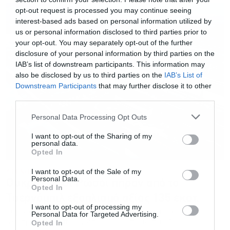
opt-out request is processed you may continue seeing
interest-based ads based on personal information utilized by
us or personal information disclosed to third parties prior to
your opt-out. You may separately opt-out of the further
disclosure of your personal information by third parties on the
IAB’s list of downstream participants. This information may
also be disclosed by us to third parties on the
IAB’s List of
Downstream Participants
that may further disclose it to other
third parties.
Personal Data Processing Opt Outs
I want to opt-out of the Sharing of my
personal data.
Opted In
ΔΙΕΘΝΗ
02.06.2022 - 19:27
I want to opt-out of the Sale of my
Personal Data.
Ουκρανία: Οι Ρώσοι πήραν από το
Opted In
Τσερνόμπιλ εξοπλισμό αξίας 135 εκατ.
I want to opt-out of processing my
Σύμφωνα με ανακοίνωση οι Ρώσοι πήραν μαζί τους 690
Personal Data for Targeted Advertising.
ηλεκτρονικούς υπολογιστές, 344 αυτοκίνητα, 1.500
Opted In