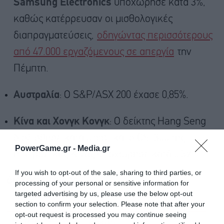
Samsung Electronics
υποχώρησε κατά 3%,
καθώς κατέρρευσαν οι μισθολογικές
διαπραγματεύσεις,
οδηγώντας περισσότερους
από 47.000 εργαζόμενους σε απεργία
την
Πέμπτη.
Αυστραλία
: Ο S&P/ASX 200 έχασε 0,85%.
Κίνα και Χονγκ Κονγκ
: Ο δείκτης Hang Seng
διολίσθησε κατά 0,55% και ο CSI 300 της
PowerGame.gr -
Media.gr
ηπειρωτικής Κίνας υποχώρησε κατά 0,3%.
If you wish to opt-out of the sale, sharing to third parties, or
Διαβάστε επίσης
processing of your personal or sensitive information for
targeted advertising by us, please use the below opt-out
section to confirm your selection. Please note that after your
Γιατί δεν πέφτει η τιμή της σοκολάτας, παρά τη
opt-out request is processed you may continue seeing
μεγάλη πτώση του κακάο