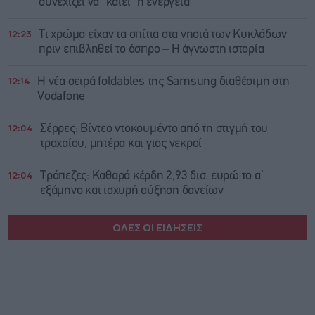
συνεχίζει να “καίει” η ενέργεια
12:23
Τι χρώμα είχαν τα σπίτια στα νησιά των Κυκλάδων
πριν επιβληθεί το άσπρο – Η άγνωστη ιστορία
12:14
Η νέα σειρά foldables της Samsung διαθέσιμη στη
Vodafone
12:04
Σέρρες: Βίντεο ντοκουμέντο από τη στιγμή του
τροχαίου, μητέρα και γιος νεκροί
12:04
Τράπεζες: Καθαρά κέρδη 2,93 δισ. ευρώ το α’
εξάμηνο και ισχυρή αύξηση δανείων
ΟΛΕΣ ΟΙ ΕΙΔΗΣΕΙΣ