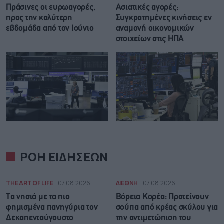
Πράσινες οι ευρωαγορές,
Ασιατικές αγορές:
προς την καλύτερη
Συγκρατημένες κινήσεις εν
εβδομάδα από τον Ιούνιο
αναμονή οικονομικών
στοιχείων στις ΗΠΑ
ΡΟΗ ΕΙΔΗΣΕΩΝ
THE ART OF LIFE
07.08.2026
ΔΙΕΘΝΗ
07.08.2026
Τα νησιά με τα πιο
Βόρεια Κορέα: Προτείνουν
φημισμένα πανηγύρια τον
σούπα από κρέας σκύλου για
Δεκαπενταύγουστο
την αντιμετώπιση του