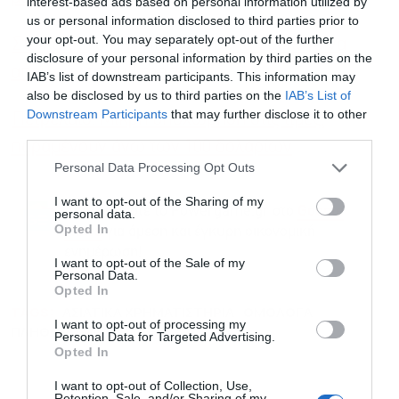
interest-based ads based on personal information utilized by
us or personal information disclosed to third parties prior to
your opt-out. You may separately opt-out of the further
Στο κόκκινο η Wall Street με τα ομόλογα να
disclosure of your personal information by third parties on the
απειλούν τη bull market
IAB’s list of downstream participants. This information may
also be disclosed by us to third parties on the
IAB’s List of
Downstream Participants
that may further disclose it to other
Πετρέλαιο: Μικρή υποχώρηση στις τιμές,
third parties.
Εγγραφή στο
παραμένουν άνω των 100 δολαρίων
newsletter
Personal Data Processing Opt Outs
I want to opt-out of the Sharing of my
Ακολουθήστε το Powergame.gr στο
Google
personal data.
Opted In
για άμεση και έγκυρη οικονομική
News
ενημέρωση!
I want to opt-out of the Sale of my
Personal Data.
Αποδέχομαι τους
όρους χρήσης
*
Opted In
TAGS:
ΑΣΙΑΤΙΚΑ ΧΡΗΜΑΤΙΣΤΗΡΙΑ
και την πολιτική απορρήτου
ΟΜΟΛΟΓΑ
I want to opt-out of processing my
ΠΛΗΘΩΡΙΣΜΟΣ
Personal Data for Targeted Advertising.
Εγγραφή
Opted In
I want to opt-out of Collection, Use,
Retention, Sale, and/or Sharing of my