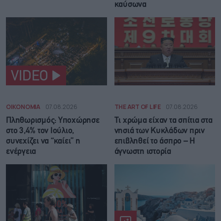
καύσωνα
VIDEO
ΟΙΚΟΝΟΜΙΑ
07.08.2026
THE ART OF LIFE
07.08.2026
Πληθωρισμός: Υποχώρησε
Τι χρώμα είχαν τα σπίτια στα
στο 3,4% τον Ιούλιο,
νησιά των Κυκλάδων πριν
συνεχίζει να “καίει” η
επιβληθεί το άσπρο – Η
ενέργεια
άγνωστη ιστορία