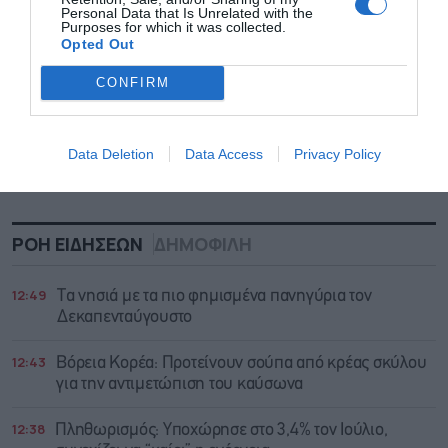
Personal Data that Is Unrelated with the
Purposes for which it was collected.
Opted Out
CONFIRM
Data Deletion
Data Access
Privacy Policy
ΡΟΗ ΕΙΔΗΣΕΩΝ
ΔΗΜΟΦΙΛΗ
12:49
Τα νησιά με τα πιο φημισμένα πανηγύρια τον
Δεκαπενταύγουστο
12:43
Βόρεια Κορέα: Προτείνουν σούπα από κρέας σκύλου
για την αντιμετώπιση του καύσωνα
12:38
Πληθωρισμός: Υποχώρησε στο 3,4% τον Ιούλιο,