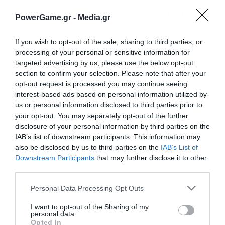
ρυθμιστικό πλαίσιο στα κρυπτονομίσματα
PowerGame.gr -
Media.gr
Τραμπ: Η Κίνα θα παραγγείλει 200 ​​αεροσκάφη
If you wish to opt-out of the sale, sharing to third parties, or
processing of your personal or sensitive information for
Boeing
targeted advertising by us, please use the below opt-out
section to confirm your selection. Please note that after your
opt-out request is processed you may continue seeing
Ακολουθήστε το Powergame.gr στο
Google
interest-based ads based on personal information utilized by
για άμεση και έγκυρη οικονομική
News
us or personal information disclosed to third parties prior to
your opt-out. You may separately opt-out of the further
ενημέρωση!
disclosure of your personal information by third parties on the
IAB’s list of downstream participants. This information may
also be disclosed by us to third parties on the
IAB’s List of
TAGS:
REAL ESTATE
ΗΠΑ
ΝΕΑ ΥΟΡΚΗ
ΦΟΡΟΙ
Downstream Participants
that may further disclose it to other
third parties.
Personal Data Processing Opt Outs
I want to opt-out of the Sharing of my
personal data.
Opted In