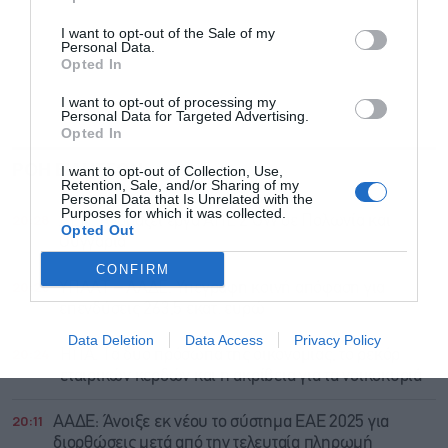
I want to opt-out of the Sale of my
Personal Data.
Opted In
I want to opt-out of processing my
Personal Data for Targeted Advertising.
Opted In
ΡΟΗ ΕΙΔΗΣΕΩΝ
ΔΗΜΟΦΙΛΗ
I want to opt-out of Collection, Use,
Retention, Sale, and/or Sharing of my
Personal Data that Is Unrelated with the
Purposes for which it was collected.
20:28
ΔΕΗ: Αγοράζει έργα ΑΠΕ 2 GW σε Πολωνία και
Opted Out
Ουγγαρία
CONFIRM
20:26
ΥΠΑΑΤ – ΑΑΔΕ: Υπεγράφη κοινή απόφαση για
επενδύσεις 263,5 εκατ. ευρώ
Data Deletion
Data Access
Privacy Policy
20:24
ΗΠΑ: Τα δύο πρόσωπα της οικονομίας, το ρεκόρ
εταιρικών κερδών και η ακρίβεια για τα νοικοκυριά
20:11
ΑΑΔΕ: Άνοιξε εκ νέου το σύστημα ΕΑΕ 2025 για
διορθώσεις μετά από την τελευταία πληρωμή