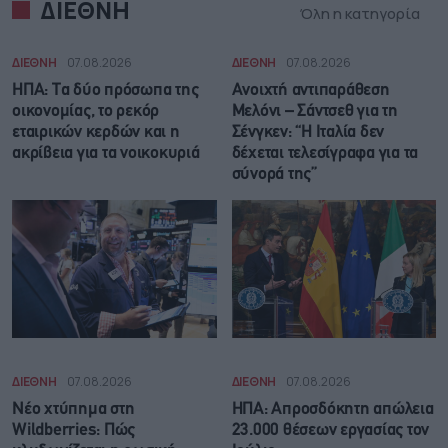
ΔΙΕΘΝΗ
Όλη η κατηγορία
ΔΙΕΘΝΗ
07.08.2026
ΔΙΕΘΝΗ
07.08.2026
ΗΠΑ: Τα δύο πρόσωπα της
Ανοιχτή αντιπαράθεση
οικονομίας, το ρεκόρ
Μελόνι – Σάντσεθ για τη
εταιρικών κερδών και η
Σένγκεν: “Η Ιταλία δεν
ακρίβεια για τα νοικοκυριά
δέχεται τελεσίγραφα για τα
σύνορά της”
ΔΙΕΘΝΗ
07.08.2026
ΔΙΕΘΝΗ
07.08.2026
Νέο χτύπημα στη
ΗΠΑ: Απροσδόκητη απώλεια
Wildberries: Πώς
23.000 θέσεων εργασίας τον