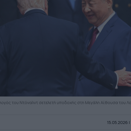
μόλογός του Ντόναλντ σετελετή υποδοχής στη Μεγάλη Αίθουσα του Λ
15.05.2026 |