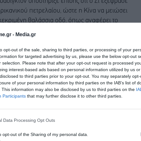
υάσιγκτον υποστήριξε επίσης ότι ο Σι εξέφρασε
ικανικού πετρελαίου, ώστε η Κίνα να μειώσει
γκεκριμένη θαλάσσια οδό, όπως αναφέρει το
e.gr -
Media.gr
to opt-out of the sale, sharing to third parties, or processing of your per
formation for targeted advertising by us, please use the below opt-out s
r selection. Please note that after your opt-out request is processed y
eing interest-based ads based on personal information utilized by us or
disclosed to third parties prior to your opt-out. You may separately opt-
losure of your personal information by third parties on the IAB’s list of
. This information may also be disclosed by us to third parties on the
IA
Participants
that may further disclose it to other third parties.
l Data Processing Opt Outs
o opt-out of the Sharing of my personal data.