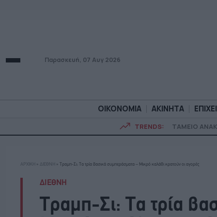
Παρασκευή, 07 Αυγ 2026
ΟΙΚΟΝΟΜΙΑ
ΑΚΙΝΗΤΑ
ΕΠΙΧΕ
TRENDS:
ΤΑΜΕΙΟ ΑΝΑ
ΟΙΚΟΝΟΜΙΑ
ΑΚΙΝΗΤ
ΑΡΧΙΚΗ
»
ΔΙΕΘΝΗ
»
Τραμπ-Σι: Τα τρία βασικά συμπεράσματα – Μικρό καλάθι κρατούν οι αγορές
ΔΙΕΘΝΗ
Τραμπ-Σι: Τα τρία β