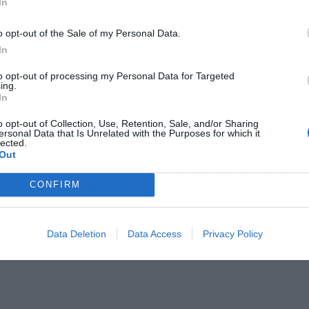
In
o opt-out of the Sale of my Personal Data.
In
to opt-out of processing my Personal Data for Targeted
 προσεκτική στάση. Τα κινεζικά επίσημα
ing.
In
κριμένη συμφωνία για αγορές αμερικανικής
o opt-out of Collection, Use, Retention, Sale, and/or Sharing
 της Κίνας περιορίστηκε να ζητήσει ταχεία
ersonal Data that Is Unrelated with the Purposes for which it
lected.
αποκατάσταση της σταθερότητας στις αλυσίδες
Out
έργειας. Στην ανακοίνωσή του, το Πεκίνο τόνισε
CONFIRM
ν παγκόσμια ανάπτυξη, το διεθνές εμπόριο και την
Data Deletion
Data Access
Privacy Policy