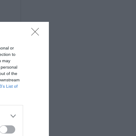
sonal or
ection to
ou may
 personal
out of the
 downstream
B’s List of