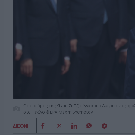
Ο πρόεδρος της Κίνας Σι Τζιπίνγκ και ο Αμερικανός ο
στο Πεκίνο © EPA/Maxim Shemetov
ΔΙΕΘΝΗ