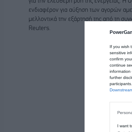
για την ελεύθερη ροή της ενέργειας. Η Ο
ενδιαφέρον για αύξηση των αγορών αμερ
μελλοντικά την εξάρτησή της από τη συ
Reuters.
PowerGam
If you wish 
sensitive in
confirm you
continue se
information 
further disc
participants
Downstream 
Persona
I want t