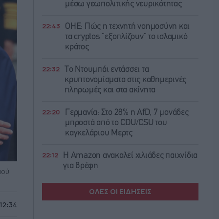
μέσω γεωπολιτικής νευρικότητας
22:43
ΟΗΕ: Πώς η τεχνητή νοημοσύνη και
τα cryptos “εξοπλίζουν” το ισλαμικό
κράτος
22:32
Το Ντουμπάι εντάσσει τα
κρυπτονομίσματα στις καθημερινές
πληρωμές και στα ακίνητα
22:20
Γερμανία: Στο 28% η AfD, 7 μονάδες
μπροστά από το CDU/CSU του
καγκελάριου Μερτς
22:12
Η Amazon ανακαλεί χιλιάδες παιχνίδια
για βρέφη
αού
ΟΛΕΣ ΟΙ ΕΙΔΗΣΕΙΣ
 12:34