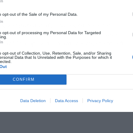
In
o opt-out of the Sale of my Personal Data.
In
ής συνεργασία μεταξύ Ρωσίας και Κίνας έχει
to opt-out of processing my Personal Data for Targeted
», υπογραμμίζοντας ότι φέτος συμπληρώνονται
ing.
In
α των δύο χωρών, σύμφωνα με κινεζικά κρατικά
o opt-out of Collection, Use, Retention, Sale, and/or Sharing
ersonal Data that Is Unrelated with the Purposes for which it
lected.
Out
CONFIRM
Data Deletion
Data Access
Privacy Policy