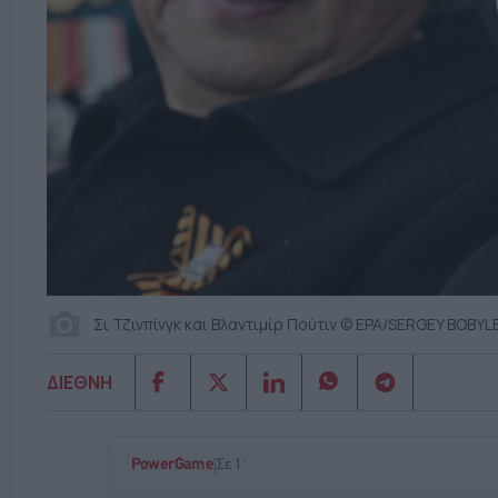
Σι Τζινπίνγκ και Βλαντιμίρ Πούτιν © EPA/SERGEY BOB
ΔΙΕΘΝΗ
|
PowerGame
Σε 1'