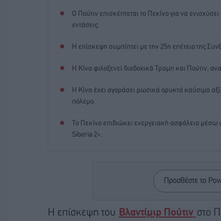
Ο Πούτιν επισκέπτεται το Πεκίνο για να ενισχύσε
εντάσεις.
Η επίσκεψη συμπίπτει με την 25η επέτειο της Συ
Η Κίνα φιλοξενεί διαδοχικά Τραμπ και Πούτιν, αν
Η Κίνα έχει αγοράσει ρωσικά ορυκτά καύσιμα αξία
πόλεμο.
Το Πεκίνο επιδιώκει ενεργειακή ασφάλεια μέσω
Siberia 2».
Προσθέστε το Po
Η επίσκεψη του
Βλαντίμιρ Πούτιν
στο Π