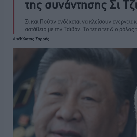
της συνάντησης Σι Τζ
Σι και Πούτιν ενδέχεται να κλείσουν ενεργεια
αστάθεια με την Ταϊβάν. Το τετ α τετ & ο ρόλος
Από
Κώστας Σαρρής