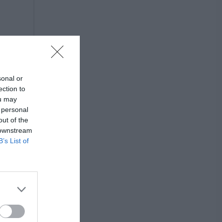
sonal or
ection to
ou may
 personal
out of the
 downstream
B’s List of