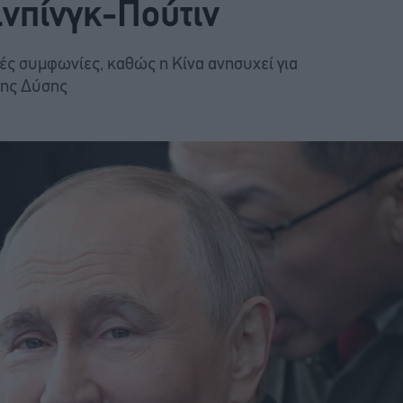
ινπίνγκ-Πούτιν
κές συμφωνίες, καθώς η Κίνα ανησυχεί για
 της Δύσης