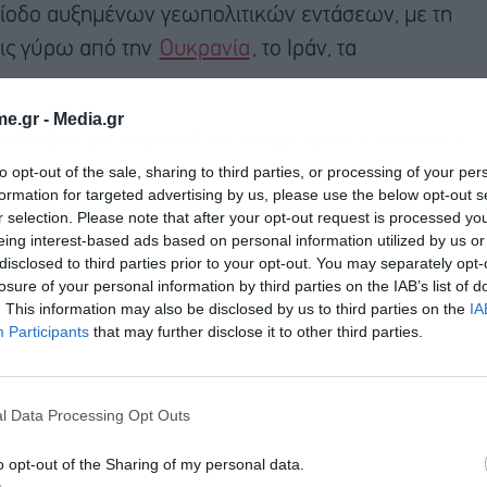
ρίοδο αυξημένων γεωπολιτικών εντάσεων, με τη
εις γύρω από την
Ουκρανία
, το Ιράν, τα
e.gr -
Media.gr
αντάλλαξαν την Κυριακή «συγχαρητήριες επιστολές»
to opt-out of the sale, sharing to third parties, or processing of your per
ου στο Πεκίνο, μόλις τέσσερις ημέρες μετά την
formation for targeted advertising by us, please use the below opt-out s
ν Κίνα
, έπειτα από μια υψηλού συμβολισμού
r selection. Please note that after your opt-out request is processed y
eing interest-based ads based on personal information utilized by us or
disclosed to third parties prior to your opt-out. You may separately opt-
losure of your personal information by third parties on the IAB’s list of
. This information may also be disclosed by us to third parties on the
IA
Participants
that may further disclose it to other third parties.
l Data Processing Opt Outs
o opt-out of the Sharing of my personal data.