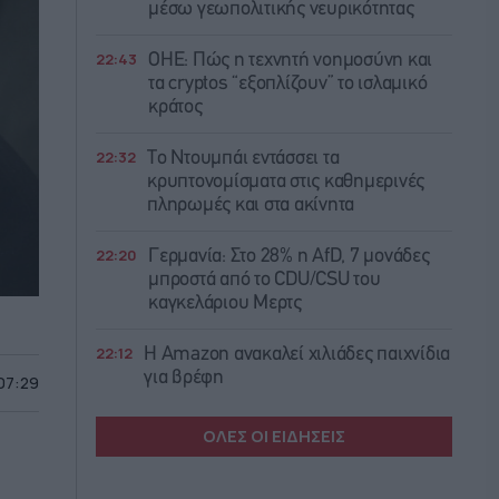
μέσω γεωπολιτικής νευρικότητας
22:43
ΟΗΕ: Πώς η τεχνητή νοημοσύνη και
τα cryptos “εξοπλίζουν” το ισλαμικό
κράτος
22:32
Το Ντουμπάι εντάσσει τα
κρυπτονομίσματα στις καθημερινές
πληρωμές και στα ακίνητα
22:20
Γερμανία: Στο 28% η AfD, 7 μονάδες
μπροστά από το CDU/CSU του
καγκελάριου Μερτς
22:12
Η Amazon ανακαλεί χιλιάδες παιχνίδια
για βρέφη
 07:29
ΟΛΕΣ ΟΙ ΕΙΔΗΣΕΙΣ