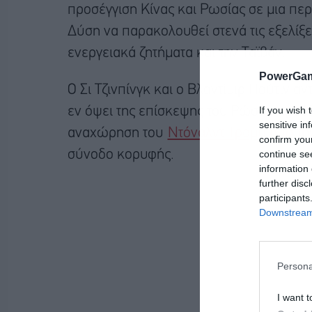
προσέγγιση Κίνας και Ρωσίας σε μια πε
Δύση να παρακολουθεί στενά τις εξελίξ
ενεργειακά ζητήματα και την Ταϊβάν.
PowerGam
Ο Σι Τζινπίνγκ και ο Βλαντίμιρ Πούτιν 
If you wish 
εν όψει της επίσκεψης του Ρώσου προέδρ
sensitive in
αναχώρηση του
Ντόναλντ Τραμπ από τη
confirm you
continue se
σύνοδο κορυφής.
information 
further disc
participants
Downstream 
Persona
I want t