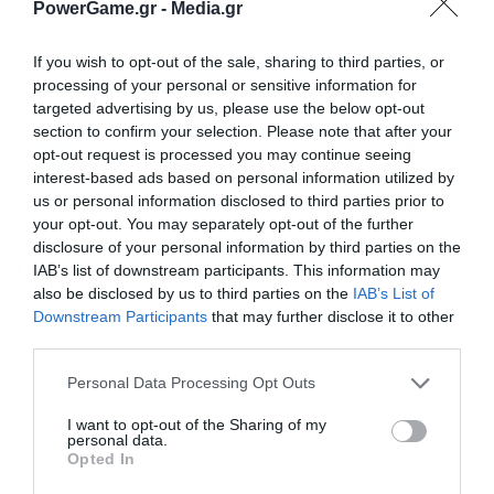
PowerGame.gr -
Media.gr
Μητσοτάκης για δολοφονία Αξαρλιάν: Η
If you wish to opt-out of the sale, sharing to third parties, or
Δημοκρατία δεν ξεχνά
processing of your personal or sensitive information for
targeted advertising by us, please use the below opt-out
section to confirm your selection. Please note that after your
Ακολουθήστε το Powergame.gr στο
Google
opt-out request is processed you may continue seeing
για άμεση και έγκυρη οικονομική
News
interest-based ads based on personal information utilized by
ενημέρωση!
us or personal information disclosed to third parties prior to
your opt-out. You may separately opt-out of the further
disclosure of your personal information by third parties on the
TAGS:
ΑΓΙΑ ΠΑΡΑΣΚΕΥΗ
ΔΟΛΟΦΟΝΙΑ
ΕΛΑΣ
IAB’s list of downstream participants. This information may
ΕΛΛΗΝΙΚΗ ΑΣΤΥΝΟΜΙΑ
ΘΑΝΑΤΟΣ
ΠΥΡΟΒΟΛΙΣΜΟΙ
also be disclosed by us to third parties on the
IAB’s List of
Downstream Participants
that may further disclose it to other
third parties.
Personal Data Processing Opt Outs
I want to opt-out of the Sharing of my
personal data.
Opted In