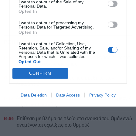
I want to opt-out of the Sale of my
Personal Data.
Opted In
I want to opt-out of processing my
Personal Data for Targeted Advertising.
Opted In
ΡΟΗ ΕΙΔΗΣΕΩΝ
ΔΗΜΟΦΙΛΗ
I want to opt-out of Collection, Use,
Retention, Sale, and/or Sharing of my
Personal Data that Is Unrelated with the
Purposes for which it was collected.
17:55
Ανερχόμενη επικερδής βιομηχανία ο καθαρισμός των
Opted Out
απορριμμάτων στο διάστημα
CONFIRM
17:31
Σε 57χρονη ανήκει η σορός που βρέθηκε στον
Λυκαβηττό
Data Deletion
Data Access
Privacy Policy
17:16
Δια θαλάσσης διασώθηκαν 254 πολίτες στην πυρκαγιά
της Αττικοβοιωτίας
16:56
Επίθεση με βλήμα σε πλοίο στα ανοικτά του Ομάν ενώ
αναμένονται εξελίξεις στο Ορμούζ