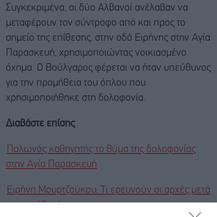
Συγκεκριμένα, οι δύο Αλβανοί ανέλαβαν να
μεταφέρουν τον σύντροφο από και προς το
σημείο της επίθεσης, στην οδό Ειρήνης στην Αγία
Παρασκευή, χρησιμοποιώντας νοικιασμένο
όχημα. Ο Βούλγαρος φέρεται να ήταν υπεύθυνος
για την προμήθεια του όπλου που
χρησιμοποιήθηκε στη δολοφονία.
Διαβάστε επίσης
Πολωνός καθηγητής το θύμα της δολοφονίας
στην Αγία Παρασκευή
Ειρήνη Μουρτζούκου: Τι ερευνούν οι αρχές μετά
την κατάθεσή της