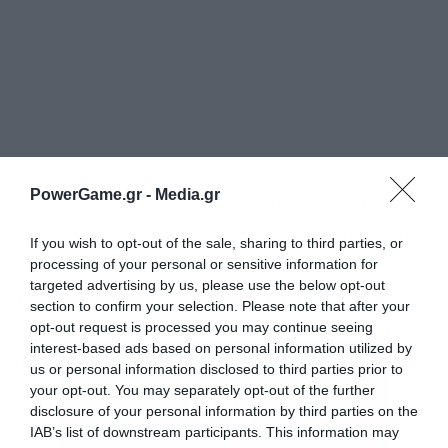
PowerGame.gr -
Media.gr
Δεδομένου ότι εξαπλώνεται επικίνδυνα η
ευλογιά των προβάτων πλέον είναι ανοιχτό το
If you wish to opt-out of the sale, sharing to third parties, or
processing of your personal or sensitive information for
ενδεχόμενο για ολικό lockdown, αν δεν
targeted advertising by us, please use the below opt-out
αποδώσει το κατεπείγον σχέδιο δράσης των
section to confirm your selection. Please note that after your
opt-out request is processed you may continue seeing
«δέκα ημερών», για την αντιμετώπιση της νόσου.
interest-based ads based on personal information utilized by
Τον τελευταίο χρόνο έχουν θανατωθεί περίπου
us or personal information disclosed to third parties prior to
your opt-out. You may separately opt-out of the further
263.000 αιγοπρόβατα.
disclosure of your personal information by third parties on the
IAB’s list of downstream participants. This information may