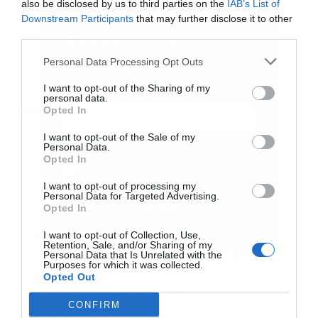
also be disclosed by us to third parties on the
IAB’s List of
Downstream Participants
that may further disclose it to other
third parties.
Εγγραφή στο
newsletter
Personal Data Processing Opt Outs
I want to opt-out of the Sharing of my
personal data.
Opted In
Διαβάστε επίσης
I want to opt-out of the Sale of my
Personal Data.
Ευλογιά προβάτων: Ντόμινο αναταράξεων και
Αποδέχομαι τους
όρους χρήσης
*
Opted In
άνοδος τιμών σε γαλακτοκομικά και κρέας από
και την πολιτική απορρήτου
I want to opt-out of processing my
τη μη αντιμετώπιση
Personal Data for Targeted Advertising.
Εγγραφή
Opted In
Τσιάρας: Καταστροφικό για γεωργία και
I want to opt-out of Collection, Use,
Retention, Sale, and/or Sharing of my
κτηνοτροφία ένα lockdown λόγω ζωονόσων
Personal Data that Is Unrelated with the
Purposes for which it was collected.
Opted Out
Eυλογιά αιγοπροβάτων: Το κρίσιμο δεκαήμερο, ο
CONFIRM
κίνδυνος lockdown και τα τρία μέτρα