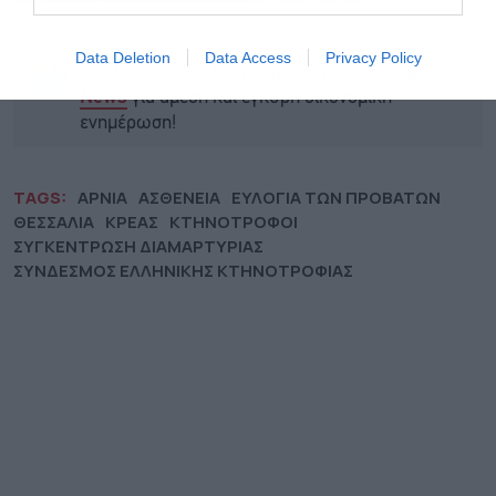
Data Deletion
Data Access
Privacy Policy
Ακολουθήστε το Powergame.gr στο
Google
για άμεση και έγκυρη οικονομική
News
ενημέρωση!
TAGS:
ΑΡΝΙΑ
ΑΣΘΕΝΕΙΑ
ΕΥΛΟΓΙΑ ΤΩΝ ΠΡΟΒΑΤΩΝ
ΘΕΣΣΑΛΙΑ
ΚΡΕΑΣ
ΚΤΗΝΟΤΡΟΦΟΙ
ΣΥΓΚΕΝΤΡΩΣΗ ΔΙΑΜΑΡΤΥΡΙΑΣ
ΣΥΝΔΕΣΜΟΣ ΕΛΛΗΝΙΚΗΣ ΚΤΗΝΟΤΡΟΦΙΑΣ