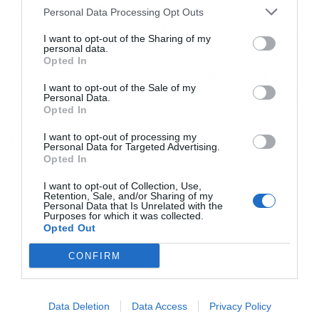
επίκουρος καθηγητής Διεθνούς και Δημοσίου
Personal Data Processing Opt Outs
Δικαίου της Νομικής Σχολής του ΑΠΘ Δημήτρης
I want to opt-out of the Sharing of my
personal data.
Κούρτης, η διδάκτωρ Ιστορίας του
Opted In
Πανεπιστημίου του Sussex Λη Σαράφη και ο
I want to opt-out of the Sale of my
διδάκτωρ του ΕΚΠΑ Αριστομένης Ι. Συγγελάκης,
Personal Data.
Opted In
ενώ τον συντονισμό έκαναν ο Μανόλης
I want to opt-out of processing my
Χατζηνάκης και ο Θανάσης Πετράκος.
Personal Data for Targeted Advertising.
Opted In
I want to opt-out of Collection, Use,
Retention, Sale, and/or Sharing of my
Personal Data that Is Unrelated with the
Purposes for which it was collected.
Opted Out
CONFIRM
Data Deletion
Data Access
Privacy Policy