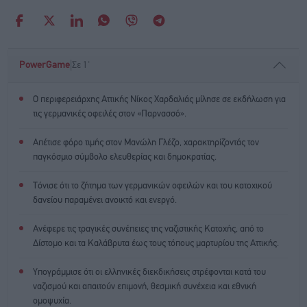
|
PowerGame
Σε 1'
Ο περιφερειάρχης Αττικής Νίκος Χαρδαλιάς μίλησε σε εκδήλωση για
τις γερμανικές οφειλές στον «Παρνασσό».
Απέτισε φόρο τιμής στον Μανώλη Γλέζο, χαρακτηρίζοντάς τον
παγκόσμιο σύμβολο ελευθερίας και δημοκρατίας.
Τόνισε ότι το ζήτημα των γερμανικών οφειλών και του κατοχικού
δανείου παραμένει ανοικτό και ενεργό.
Ανέφερε τις τραγικές συνέπειες της ναζιστικής Κατοχής, από το
Δίστομο και τα Καλάβρυτα έως τους τόπους μαρτυρίου της Αττικής.
Υπογράμμισε ότι οι ελληνικές διεκδικήσεις στρέφονται κατά του
ναζισμού και απαιτούν επιμονή, θεσμική συνέχεια και εθνική
ομοψυχία.