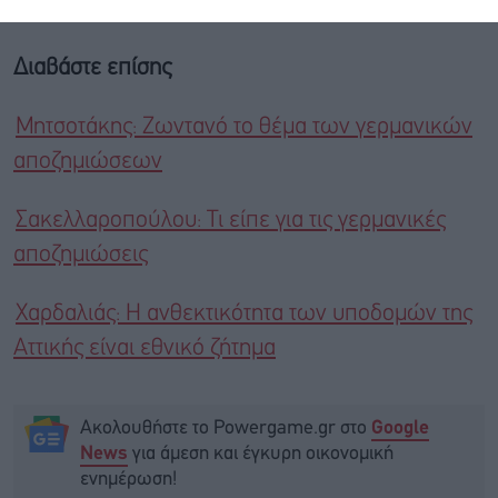
Διαβάστε επίσης
Μητσοτάκης: Ζωντανό το θέμα των γερμανικών
αποζημιώσεων
Σακελλαροπούλου: Τι είπε για τις γερμανικές
αποζημιώσεις
Χαρδαλιάς: Η ανθεκτικότητα των υποδομών της
Αττικής είναι εθνικό ζήτημα
Ακολουθήστε το Powergame.gr στο
Google
για άμεση και έγκυρη οικονομική
News
ενημέρωση!