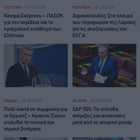
ΠΟΛΙΤΙΚΗ
08.08.2026
ΠΟΛΙΤΙΚΗ
08.08.2026
Κόντρα Σκέρτσου – ΠΑΣΟΚ
Χαρακόπουλος: Στο πλευρό
για την ακρίβεια και το
των παραγωγών της Λάρισας
πραγματικό εισόδημα των
για τις αποζημιώσεις του
Ελλήνων
ΕΛΓΑ
ΔΙΕΘΝΗ
08.08.2026
ΑΓΟΡΕΣ
08.08.2026
Πολύ κοντά σε συμφωνία για
S&P 500: Τα επίπεδα
το Ορμούζ – Αραγτσί: Έχουν
στήριξης και αντίστασης
επιλυθεί τα τεχνικά και
μετά από το ιστορικό ρεκόρ
νομικά ζητήματα