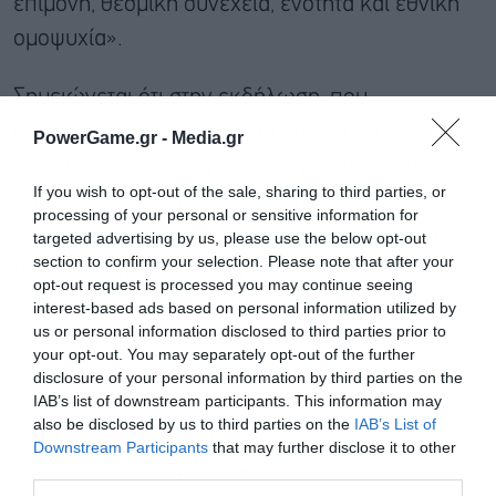
επιμονή, θεσμική συνέχεια, ενότητα και εθνική
ομοψυχία».
Σημειώνεται ότι στην εκδήλωση, που
διοργάνωσαν το Εθνικό Συμβούλιο Διεκδίκησης
PowerGame.gr -
Media.gr
των Οφειλών της Γερμανίας προς την Ελλάδα
If you wish to opt-out of the sale, sharing to third parties, or
και ο Σύλλογος Μνήμης και Δράσης «Μανώλης
processing of your personal or sensitive information for
Γλέζος», παρευρέθηκαν και χαιρέτισαν, μεταξύ
targeted advertising by us, please use the below opt-out
section to confirm your selection. Please note that after your
άλλων, ο πρώην πρόεδρος της Βουλής Νίκος
opt-out request is processed you may continue seeing
Βούτσης, ο δήμαρχος Αθηναίων Χάρης Δούκας
interest-based ads based on personal information utilized by
us or personal information disclosed to third parties prior to
και ο δήμαρχος Διστόμου Γιάννης Σταθάς.
your opt-out. You may separately opt-out of the further
Κεντρικοί ομιλητές ήταν ο δήμαρχος
disclosure of your personal information by third parties on the
IAB’s list of downstream participants. This information may
Καλαβρύτων Θανάσης Παπαδόπουλος, ο
also be disclosed by us to third parties on the
IAB’s List of
ομότιμος καθηγητής Ιστορίας του Παντείου
Downstream Participants
that may further disclose it to other
third parties.
Πανεπιστημίου Προκόπης Παπαστράτης, ο