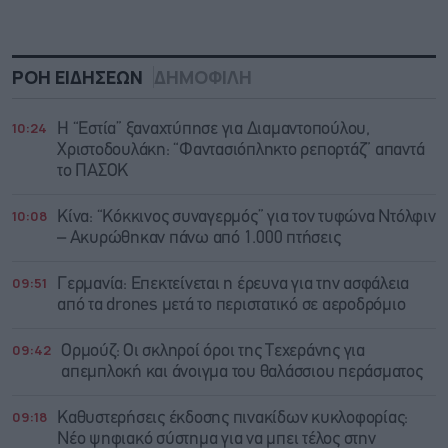
ΡΟΗ ΕΙΔΗΣΕΩΝ
ΔΗΜΟΦΙΛΗ
10:24
Η “Εστία” ξαναχτύπησε για Διαμαντοπούλου,
Χριστοδουλάκη: “Φαντασιόπληκτο ρεπορτάζ” απαντά
το ΠΑΣΟΚ
10:08
Κίνα: “Κόκκινος συναγερμός” για τον τυφώνα Ντόλφιν
– Ακυρώθηκαν πάνω από 1.000 πτήσεις
09:51
Γερμανία: Επεκτείνεται η έρευνα για την ασφάλεια
από τα drones μετά το περιστατικό σε αεροδρόμιο
09:42
Ορμούζ: Οι σκληροί όροι της Τεχεράνης για
απεμπλοκή και άνοιγμα του θαλάσσιου περάσματος
09:18
Καθυστερήσεις έκδοσης πινακίδων κυκλοφορίας:
Νέο ψηφιακό σύστημα για να μπει τέλος στην