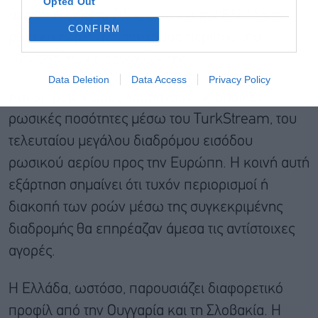
Opted Out
από τη Ρωσία το 2024, ενώ για την Ελλάδα το
CONFIRM
ρωσικό αέριο αντιστοιχούσε περίπου στο
50%-55% των εισαγωγών της.
Data Deletion
Data Access
Privacy Policy
Και οι τρεις χώρες λαμβάνουν τις βασικές
ρωσικές ποσότητες μέσω του TurkStream, του
τελευταίου μεγάλου διαδρόμου εισόδου
ρωσικού αερίου προς την Ευρώπη. Η κοινή αυτή
εξάρτηση σημαίνει ότι τυχόν περιορισμοί ή
διακοπή των ροών μέσω της συγκεκριμένης
διαδρομής θα επηρέαζαν άμεσα τις αντίστοιχες
αγορές.
Η Ελλάδα, ωστόσο, παρουσιάζει διαφορετικό
προφίλ από την Ουγγαρία και τη Σλοβακία. Η