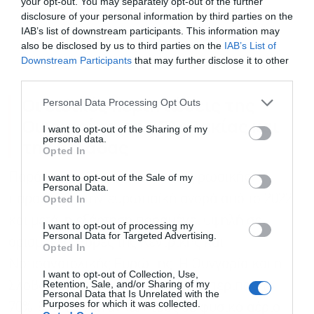
your opt-out. You may separately opt-out of the further
disclosure of your personal information by third parties on the
IAB’s list of downstream participants. This information may
also be disclosed by us to third parties on the
IAB’s List of
Downstream Participants
that may further disclose it to other
third parties.
Οι ειδικές περιπτώσεις της
Personal Data Processing Opt Outs
Ουγγαρίας, της Σλοβακίας και
I want to opt-out of the Sharing of my
personal data.
της Ελλάδας
Opted In
Παρά τη σημαντική μείωση της ρωσικής
I want to opt-out of the Sale of my
Personal Data.
παρουσίας στην ευρωπαϊκή αγορά από το 2022
Opted In
και μετά, η εξάρτηση παραμένει υψηλή σε
I want to opt-out of processing my
Personal Data for Targeted Advertising.
ορισμένες χώρες της Κεντρικής και
Opted In
Νοτιοανατολικής Ευρώπης. Η Ουγγαρία και η
I want to opt-out of Collection, Use,
Retention, Sale, and/or Sharing of my
Σλοβακία εκτιμάται ότι κάλυπταν περίπου το
Personal Data that Is Unrelated with the
Purposes for which it was collected.
70%-80% των αναγκών τους σε φυσικό αέριο