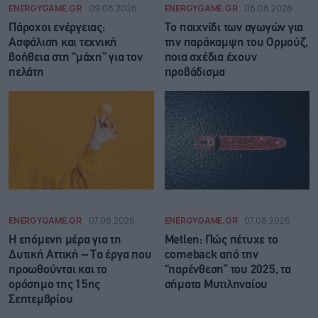
ENERGYGAME.GR
09.08.2026
ENERGYGAME.GR
08.08.2026
Πάροχοι ενέργειας:
Το παιχνίδι των αγωγών για
Ασφάλιση και τεχνική
την παράκαμψη του Ορμούζ,
βοήθεια στη “μάχη” για τον
ποια σχέδια έχουν
πελάτη
προβάδισμα
ENERGYGAME.GR
07.08.2026
ENERGYGAME.GR
07.08.2026
Η επόμενη μέρα για τη
Metlen: Πώς πέτυχε το
Δυτική Αττική – Τα έργα που
comeback από την
προωθούνται και το
“παρένθεση” του 2025, τα
ορόσημο της 15ης
σήματα Μυτιληναίου
Σεπτεμβρίου