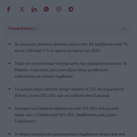
|
PowerGame
Σε 1'
Οι εισαγωγές ρωσικού φυσικού αερίου στην ΕΕ αυξήθηκαν κατά 7%
και το LNG κατά 11% το πρώτο πεντάμηνο του 2026.
Παρά τον νέο κανονισμό απαγόρευσης που εφαρμόστηκε από τις 18
Μαρτίου, οι ρωσικές ροές συνεχίζουν λόγω μεταβατικού
καθεστώτος για παλαιές συμβάσεις.
Το ρωσικό αέριο καλύπτει ακόμη περίπου το 12% της ευρωπαϊκής
ζήτησης, έναντι 35%-45% πριν την εισβολή στην Ουκρανία.
Ουγγαρία και Σλοβακία εξαρτώνται κατά 70%-80% από ρωσικό
αέριο, ενώ η Ελλάδα κατά 50%-55%, λαμβάνοντας ροές μέσω
TurkStream.
Η πλήρης απαγόρευση μακροχρόνιων συμβάσεων αναμένεται από