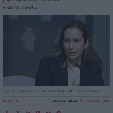
Από
Ζωή Χριστοπούλου
Σεμίραμις Παληού © ΑΠΕ-ΜΠΕ/ΑΠΕ-ΜΠΕ/ΒΑΪΟΣ ΧΑΣΙΑΛΗΣ
ΝΑΥΤΙΛΙΑ
10.05.2026 | 08:30
10.05.2026 | 15:54