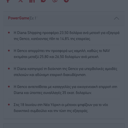
|
PowerGame
Σε 1'
Η Diana Shipping προσφέρει 23,50 δολάρια ανά μετοχή για εξαγορά
της Genco, κατέχοντας ήδη το 14,8% της εταιρείας.
Η Genco απορρίπτει την προσφορά ως χαμηλή, καθώς το NAV
εκτιμάται μεταξύ 25,80 και 26,50 δολαρίων ανά μετοχή.
Η Diana κατηγορεί τη διοίκηση της Genco για υπερβολικές αμοιβές
στελεχών και αδύναμη εταιρική διακυβέρνηση.
Η Genco αντεπιτίθεται με καταγγελίες για οικογενειακή επιρροή στη
Diana και ύποπτες συναλλαγές 35 εκατ. δολαρίων.
Στις 18 Ιουνίου στη Νέα Υόρκη οι μέτοχοι ψηφίζουν για το νέο
διοικητικό συμβούλιο και την τύχη της εξαγοράς.