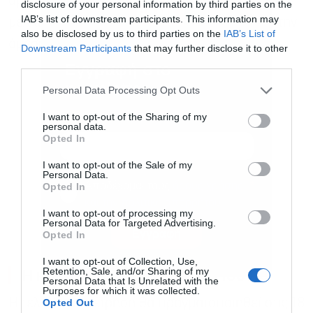
άρα οι μέτοχοι δεν επηρεάζονται από ζητήματα
disclosure of your personal information by third parties on the
IAB’s list of downstream participants. This information may
μελλοντικής διακυβέρνησης, αλλά μόνο από την
also be disclosed by us to third parties on the
IAB’s List of
άμεση ρευστοποίηση της επένδυσής τους.
Downstream Participants
that may further disclose it to other
third parties.
Εγγραφή στο
newsletter
Personal Data Processing Opt Outs
I want to opt-out of the Sharing of my
personal data.
Opted In
I want to opt-out of the Sale of my
Personal Data.
Αποδέχομαι τους
όρους χρήσης
*
Opted In
και την πολιτική απορρήτου
I want to opt-out of processing my
Personal Data for Targeted Advertising.
Εγγραφή
Opted In
I want to opt-out of Collection, Use,
Η κρίσιμη ψηφοφορία τον Ιούνιο
Retention, Sale, and/or Sharing of my
Personal Data that Is Unrelated with the
Purposes for which it was collected.
Opted Out
Η τελική αναμέτρηση θα πραγματοποιηθεί στις 18