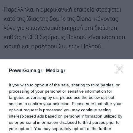
Παράλληλα, η αμερικανική εταιρεία στρέφεται
κατά της ίδιας της δομής της Diana, κάνοντας
λόγο για οικογενειακή επιρροή στη διοίκηση,
καθώς η CEO Σεμίραμις Παληού είναι κόρη του
ιδρυτή και προέδρου Συμεών Παληού.
Η Genco αναφέρεται επίσης σε «insider self-
PowerGame.gr -
Media.gr
dealing» μέσω συναλλαγών που, όπως
ισχυρίζεται, έχουν αποφέρει περίπου 35 εκατ.
If you wish to opt-out of the sale, sharing to third parties, or
δολάρια σε συνδεδεμένα πρόσωπα την
processing of your personal or sensitive information for
targeted advertising by us, please use the below opt-out
τελευταία πενταετία.
section to confirm your selection. Please note that after your
opt-out request is processed you may continue seeing
Η ελληνική εταιρεία απορρίπτει τις κατηγορίες,
interest-based ads based on personal information utilized by
us or personal information disclosed to third parties prior to
τονίζοντας ότι η πρότασή της είναι μετρητοίς και
your opt-out. You may separately opt-out of the further