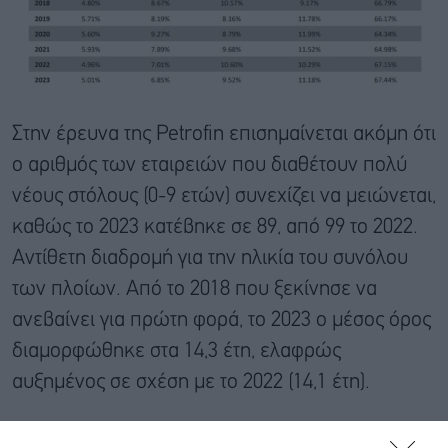
Στην έρευνα της Petrofin επισημαίνεται ακόμη ότι
ο αριθμός των εταιρειών που διαθέτουν πολύ
νέους στόλους (0-9 ετών) συνεχίζει να μειώνεται,
καθώς το 2023 κατέβηκε σε 89, από 99 το 2022.
Αντίθετη διαδρομή για την ηλικία του συνόλου
των πλοίων. Από το 2018 που ξεκίνησε να
ανεβαίνει για πρώτη φορά, το 2023 ο μέσος όρος
διαμορφώθηκε στα 14,3 έτη, ελαφρώς
αυξημένος σε σχέση με το 2022 (14,1 έτη).