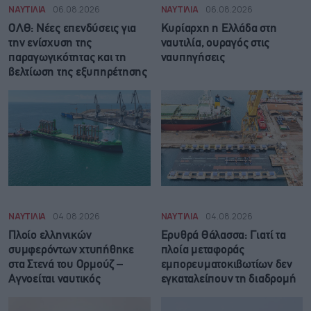
ΝΑΥΤΙΛΙΑ
06.08.2026
ΝΑΥΤΙΛΙΑ
06.08.2026
ΟΛΘ: Νέες επενδύσεις για
Κυρίαρχη η Ελλάδα στη
την ενίσχυση της
ναυτιλία, ουραγός στις
παραγωγικότητας και τη
ναυπηγήσεις
βελτίωση της εξυπηρέτησης
ΝΑΥΤΙΛΙΑ
04.08.2026
ΝΑΥΤΙΛΙΑ
04.08.2026
Πλοίο ελληνικών
Ερυθρά Θάλασσα: Γιατί τα
συμφερόντων χτυπήθηκε
πλοία μεταφοράς
στα Στενά του Ορμούζ –
εμπορευματοκιβωτίων δεν
Αγνοείται ναυτικός
εγκαταλείπουν τη διαδρομή