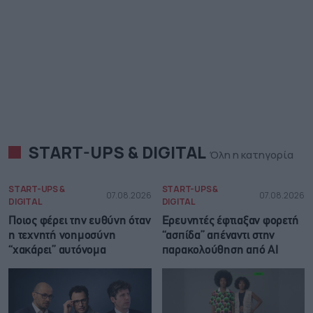
START-UPS & DIGITAL
Όλη η κατηγορία
START-UPS &
START-UPS &
07.08.2026
07.08.2026
DIGITAL
DIGITAL
Ποιος φέρει την ευθύνη όταν
Ερευνητές έφτιαξαν φορετή
η τεχνητή νοημοσύνη
“ασπίδα” απέναντι στην
“χακάρει” αυτόνομα
παρακολούθηση από AI