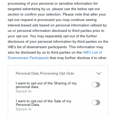
επενδύει ιδιαίτερα στη φωτογραφία και στη
processing of your personal or sensitive information for
γρήγορη φόρτιση, καθιστώντας το μοντέλο μια
targeted advertising by us, please use the below opt-out
section to confirm your selection. Please note that after your
αξιόπιστη εναλλακτική απέναντι σε
opt-out request is processed you may continue seeing
ακριβότερες συσκευές.
interest-based ads based on personal information utilized by
us or personal information disclosed to third parties prior to
your opt-out. You may separately opt-out of the further
Realme GT 7 Pro
disclosure of your personal information by third parties on the
IAB’s list of downstream participants. This information may
Το
Realme GT 7 Pro
απευθύνεται κυρίως σε
also be disclosed by us to third parties on the
IAB’s List of
Εγγραφή στο
Downstream Participants
that may further disclose it to other
χρήστες που θέλουν υψηλές επιδόσεις. Με
newsletter
third parties.
επεξεργαστή
Snapdragon 8 Elite
, μπαταρία
Personal Data Processing Opt Outs
6.500 mAh
και γρήγορη φόρτιση
120 W
, το
μοντέλο εστιάζει στην ταχύτητα, την αυτονομία
I want to opt-out of the Sharing of my
personal data.
και την απαιτητική χρήση. Η φωτεινότητα της
Opted In
Αποδέχομαι τους
όρους χρήσης
*
οθόνης φτάνει έως τα
6.500 nits
, στοιχείο που
I want to opt-out of the Sale of my
και την πολιτική απορρήτου
Personal Data.
το κάνει ιδιαίτερα ισχυρό για χρήση σε
Opted In
εξωτερικούς χώρους.