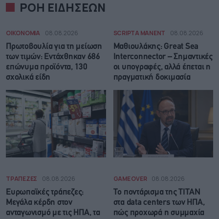
ΡΟΗ ΕΙΔΗΣΕΩΝ
ΟΙΚΟΝΟΜΙΑ
08.08.2026
SCRIPTA MANENT
08.08.2026
Πρωτοβουλία για τη μείωση
Μαθιουλάκης: Great Sea
των τιμών: Εντάχθηκαν 686
Interconnector – Σημαντικές
επώνυμα προϊόντα, 130
οι υπογραφές, αλλά έπεται η
σχολικά είδη
πραγματική δοκιμασία
ΤΡΑΠΕΖΕΣ
08.08.2026
GAME OVER
08.08.2026
Ευρωπαϊκές τράπεζες:
Το ποντάρισμα της ΤΙΤΑΝ
Μεγάλα κέρδη στον
στα data centers των ΗΠΑ,
ανταγωνισμό με τις ΗΠΑ, τα
πώς προχωρά η συμμαχία