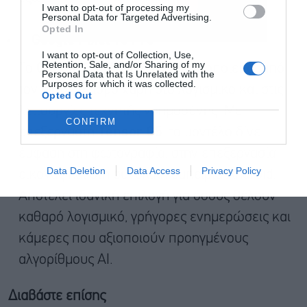
Εγγραφή
I want to opt-out of processing my
Personal Data for Targeted Advertising.
Opted In
Google Pixel 10 Pro
I want to opt-out of Collection, Use,
Retention, Sale, and/or Sharing of my
Το
Google Pixel 10 Pro
διαφοροποιείται από
Personal Data that Is Unrelated with the
Purposes for which it was collected.
τον ανταγωνισμό χάρη στο λογισμικό και στις
Opted Out
λειτουργίες τεχνητής νοημοσύνης. Με
CONFIRM
επεξεργαστή
Tensor G5
, το μοντέλο δίνει
έμφαση στη φωτογραφία, στην επεξεργασία
Data Deletion
Data Access
Privacy Policy
εικόνας και στη συνολική εμπειρία Android.
Αποτελεί ιδανική επιλογή για όσους θέλουν
καθαρό λογισμικό, γρήγορες ενημερώσεις και
κάμερες που αξιοποιούν προηγμένους
αλγορίθμους AI.
Διαβάστε επίσης