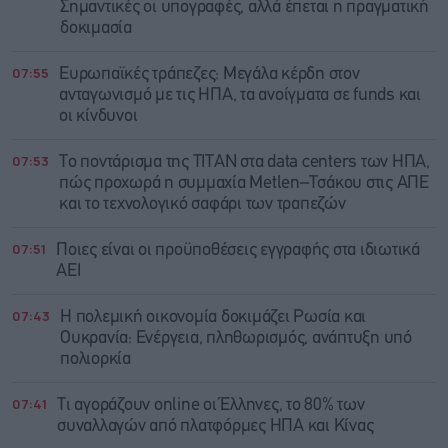
Σημαντικές οι υπογραφές, αλλά έπεται η πραγματική
δοκιμασία
07:55
Ευρωπαϊκές τράπεζες: Μεγάλα κέρδη στον
ανταγωνισμό με τις ΗΠΑ, τα ανοίγματα σε funds και
οι κίνδυνοι
07:53
Το ποντάρισμα της ΤΙΤΑΝ στα data centers των ΗΠΑ,
πώς προχωρά η συμμαχία Metlen–Τσάκου στις ΑΠΕ
και το τεχνολογικό σαφάρι των τραπεζών
07:51
Ποιες είναι οι προϋποθέσεις εγγραφής στα ιδιωτικά
ΑΕΙ
07:43
Η πολεμική οικονομία δοκιμάζει Ρωσία και
Ουκρανία: Ενέργεια, πληθωρισμός, ανάπτυξη υπό
πολιορκία
07:41
Τι αγοράζουν online οι Έλληνες, το 80% των
συναλλαγών από πλατφόρμες ΗΠΑ και Κίνας