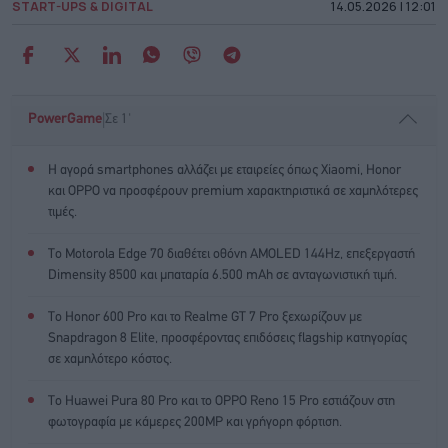
START-UPS & DIGITAL
14.05.2026 | 12:01
|
PowerGame
Σε 1'
Η αγορά smartphones αλλάζει με εταιρείες όπως Xiaomi, Honor
και OPPO να προσφέρουν premium χαρακτηριστικά σε χαμηλότερες
τιμές.
Το Motorola Edge 70 διαθέτει οθόνη AMOLED 144Hz, επεξεργαστή
Dimensity 8500 και μπαταρία 6.500 mAh σε ανταγωνιστική τιμή.
Το Honor 600 Pro και το Realme GT 7 Pro ξεχωρίζουν με
Snapdragon 8 Elite, προσφέροντας επιδόσεις flagship κατηγορίας
σε χαμηλότερο κόστος.
Το Huawei Pura 80 Pro και το OPPO Reno 15 Pro εστιάζουν στη
φωτογραφία με κάμερες 200MP και γρήγορη φόρτιση.