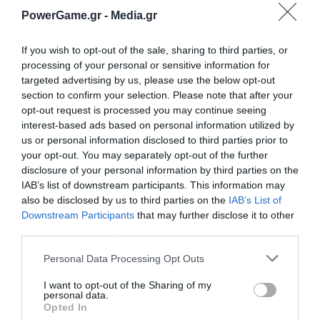
PowerGame.gr -
Media.gr
If you wish to opt-out of the sale, sharing to third parties, or
processing of your personal or sensitive information for
Κρατικές πιέσεις στον τρόπο
targeted advertising by us, please use the below opt-out
λειτουργίας της ΑΙ
section to confirm your selection. Please note that after your
opt-out request is processed you may continue seeing
interest-based ads based on personal information utilized by
Η εταιρεία προειδοποιεί ότι η υπόθεση μπορεί
us or personal information disclosed to third parties prior to
να δημιουργήσει προηγούμενο για όλες τις
your opt-out. You may separately opt-out of the further
disclosure of your personal information by third parties on the
εταιρείες που συνεργάζονται με την
IAB’s list of downstream participants. This information may
ομοσπονδιακή κυβέρνηση, ανοίγοντας τον δρόμο
also be disclosed by us to third parties on the
IAB’s List of
Εγγραφή στο
για κρατικές πιέσεις πάνω στον τρόπο
Downstream Participants
that may further disclose it to other
newsletter
third parties.
λειτουργίας των AI μοντέλων.
Personal Data Processing Opt Outs
Το ζήτημα συνδέεται άμεσα και με τη νέα
I want to opt-out of the Sharing of my
personal data.
παγκόσμια κούρσα εξοπλισμών γύρω από την
Opted In
τεχνητή νοημοσύνη. Οι ΗΠΑ, η Κίνα και πλέον