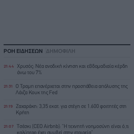
ΡΟΗ ΕΙΔΗΣΕΩΝ
ΔΗΜΟΦΙΛΗ
21:44
Χρυσός: Νέα ανοδική κίνηση και εβδομαδιαία κέρδη
άνω του 7%
21:31
Ο Τραμπ επανέρχεται στην προσπάθεια απόλυσης της
Λάιζα Κουκ της Fed
21:19
Ζαχαράκη: 3,35 εκατ. για στέγη σε 1.600 φοιτητές στη
Κρήτη
21:07
Τσέσκι (CEO Airbnb): “Η τεχνητή νοημοσύνη είναι ό,τι
καλύτερο έχει συμβεί στην εταιρεία”