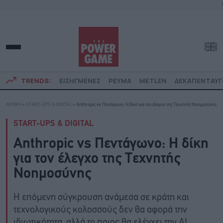
TRENDS:
ΕΙΣΗΓΜΕΝΕΣ
ΡΕΥΜΑ
METLEN
ΔΕΚΑΠΕΝΤΑΥ
ΑΡΧΙΚΗ
»
START-UPS & DIGITAL
»
Αnthropic vs Πεντάγωνο: Η δίκη για τον έλεγχο της Τεχνητής Νοημοσύνης
START-UPS & DIGITAL
Αnthropic vs Πεντάγωνο: Η δίκη
για τον έλεγχο της Τεχνητής
Νοημοσύνης
Η επόμενη σύγκρουση ανάμεσα σε κράτη και
τεχνολογικούς κολοσσούς δεν θα αφορά την
ιδιωτικότητα, αλλά το ποιος θα ελέγχει την ΑΙ