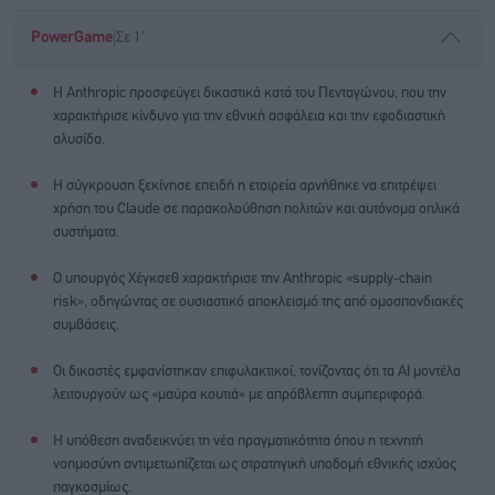
|
PowerGame
Σε 1'
Η Anthropic προσφεύγει δικαστικά κατά του Πενταγώνου, που την
χαρακτήρισε κίνδυνο για την εθνική ασφάλεια και την εφοδιαστική
αλυσίδα.
Η σύγκρουση ξεκίνησε επειδή η εταιρεία αρνήθηκε να επιτρέψει
χρήση του Claude σε παρακολούθηση πολιτών και αυτόνομα οπλικά
συστήματα.
Ο υπουργός Χέγκσεθ χαρακτήρισε την Anthropic «supply-chain
risk», οδηγώντας σε ουσιαστικό αποκλεισμό της από ομοσπονδιακές
συμβάσεις.
Οι δικαστές εμφανίστηκαν επιφυλακτικοί, τονίζοντας ότι τα AI μοντέλα
λειτουργούν ως «μαύρα κουτιά» με απρόβλεπτη συμπεριφορά.
Η υπόθεση αναδεικνύει τη νέα πραγματικότητα όπου η τεχνητή
νοημοσύνη αντιμετωπίζεται ως στρατηγική υποδομή εθνικής ισχύος
παγκοσμίως.