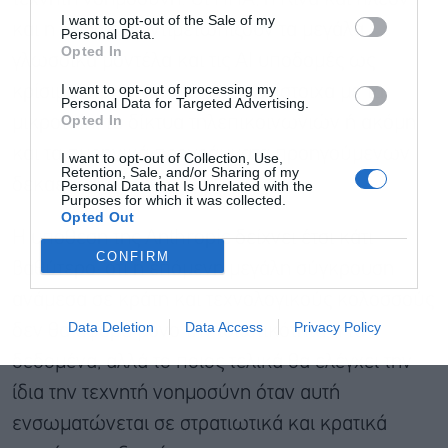
Αποδέχομαι τους
όρους χρήσης
*
I want to opt-out of the Sale of my
και η Ευρώπη αντιμετωπίζουν τα μεγάλα
και την πολιτική απορρήτου
Personal Data.
Opted In
γλωσσικά μοντέλα και τις AI υποδομές ως
Εγγραφή
I want to opt-out of processing my
κρίσιμα στρατηγικά assets, αντίστοιχα με τα
Personal Data for Targeted Advertising.
Opted In
μικροτσίπ, τα δίκτυα τηλεπικοινωνιών ή ακόμη
και τα πυρηνικά προγράμματα προηγούμενων
I want to opt-out of Collection, Use,
Retention, Sale, and/or Sharing of my
δεκαετιών.
Personal Data that Is Unrelated with the
Purposes for which it was collected.
Opted Out
Η υπόθεση της Anthropic δείχνει έτσι κάτι
CONFIRM
βαθύτερο: ότι η επόμενη μεγάλη σύγκρουση
ανάμεσα σε κράτη και τεχνολογικούς κολοσσούς
Data Deletion
Data Access
Privacy Policy
δεν θα αφορά μόνο την ιδιωτικότητα ή τα
δεδομένα, αλλά το ποιος τελικά θα ελέγχει την
ίδια την τεχνητή νοημοσύνη όταν αυτή
ενσωματώνεται σε στρατιωτικά και κρατικά