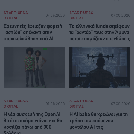
START-UPS &
START-UPS &
07.08.2026
07.08.2026
DIGITAL
DIGITAL
Ερευνητές έφτιαξαν φορετή
Τα ελληνικά funds στρέφουν
“ασπίδα” απέναντι στην
τα “ραντάρ” τους στην Άμυνα,
παρακολούθηση από AI
ποιοί ετοιμάζουν επενδύσεις
START-UPS &
START-UPS &
07.08.2026
07.08.2026
DIGITAL
DIGITAL
Η νέα συσκευή της OpenAI
Η Alibaba θα χρεώνει για τη
θα έχει σχήμα ντόνατ και θα
χρήση του επόμενου
κοστίζει πάνω από 300
μοντέλου AI της
δολάρια