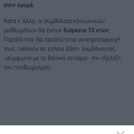
στην αγορά.
Κατά τ΄άλλα, οι συμβόλαια κοινωνικών
μισθωμάτων θα έχουν
διάρκεια 10 ετών
.
Παράλληλα, θα προβλέπεται αναπροσαρμογή
τους, πιθανόν σε ετήσια βάση, λαμβάνοντας
-σύμφωνα με το βασικό σενάριο- την εξέλιξη
του πληθωρισμού.