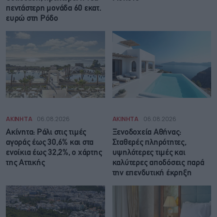
πεντάστερη μονάδα 60 εκατ.
ευρώ στη Ρόδο
ΑΚΙΝΗΤΑ
06.08.2026
ΑΚΙΝΗΤΑ
06.08.2026
Ακίνητα: Ράλι στις τιμές
Ξενοδοχεία Αθήνας:
αγοράς έως 30,6% και στα
Σταθερές πληρότητες,
ενοίκια έως 32,2%, ο χάρτης
υψηλότερες τιμές και
της Αττικής
καλύτερες αποδόσεις παρά
την επενδυτική έκρηξη