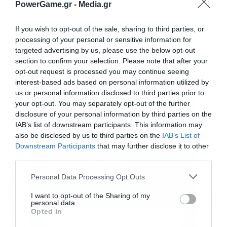
PowerGame.gr -
Media.gr
If you wish to opt-out of the sale, sharing to third parties, or
processing of your personal or sensitive information for
Εξάλλου, θα δίδεται η δυνατότητα στους
targeted advertising by us, please use the below opt-out
ενοίκους των κατοικιών των μπλοκ της
section to confirm your selection. Please note that after your
opt-out request is processed you may continue seeing
κοινωνικής αντιπαροχής να τις αγοράσουν στα
interest-based ads based on personal information utilized by
πλαίσια ενός σχήματος rent – to – own.
us or personal information disclosed to third parties prior to
your opt-out. You may separately opt-out of the further
disclosure of your personal information by third parties on the
Μέσω του προγράμματος της κοινωνικής
IAB’s list of downstream participants. This information may
αντιπαροχής (αλλά και των κοινωνικών
also be disclosed by us to third parties on the
IAB’s List of
Downstream Participants
that may further disclose it to other
κατοικιών) το οποίο σχεδιάζεται να κατακτήσει
third parties.
Εγγραφή στο
σταδιακά ολόκληρη σχεδόν τη χώρα, η
newsletter
Personal Data Processing Opt Outs
κυβέρνηση ελπίζει πως θα διαμορφωθεί ένας
I want to opt-out of the Sharing of my
κρατικός πόλος στην αγορά κατοικιών, ο οποίος
personal data.
Opted In
θα μπορούσε να πιέσει προς τα κάτω τις τιμές