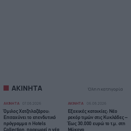
ΑΚΙΝΗΤΑ
Όλη η κατηγορία
ΑΚΙΝΗΤΑ
07.08.2026
ΑΚΙΝΗΤΑ
06.08.2026
Όμιλος Χατζηλαζάρου:
Εξοχικές κατοικίες: Νέο
Επιταχύνει το επενδυτικό
ρεκόρ τιμών στις Κυκλάδες –
πρόγραμμα η Hotels
Έως 30.000 ευρώ το τ.μ. στη
Collection, προχωρεί η νέα
Μύκονο