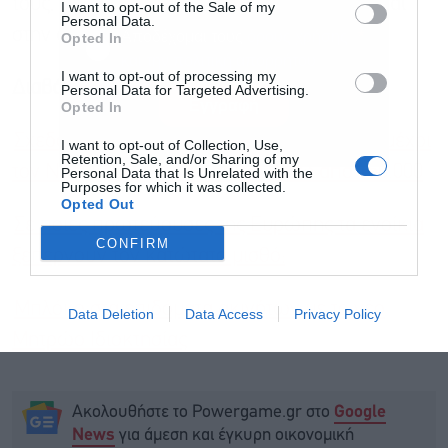
τους, τόσο όσον αφορά την ενοικίαση, όσο και
I want to opt-out of the Sale of my
Personal Data.
στην απόκτηση τους.
Αποδέχομαι τους
όρους χρήσης
*
Opted In
και την πολιτική απορρήτου
I want to opt-out of processing my
Διαβάστε επίσης
Personal Data for Targeted Advertising.
Εγγραφή
Opted In
Σχεδόν 12.000 κατοικίες σε πλειστηριασμό μέχρι
I want to opt-out of Collection, Use,
Retention, Sale, and/or Sharing of my
τον Νοέμβριο, 7 στα 10 σπίτια κάτω από 150.000
Personal Data that Is Unrelated with the
Purposes for which it was collected.
Opted Out
Σε ποιες πρωτεύουσες της Ευρώπης τα ενοίκια
CONFIRM
ξεπερνούν τον κατώτατο μισθό;
Μπλόκο στα επιδόματα ακινήτων με το νέο
Data Deletion
Data Access
Privacy Policy
Μητρώο Ιδιοκτησίας
Ακολουθήστε το Powergame.gr στο
Google
για άμεση και έγκυρη οικονομική
News