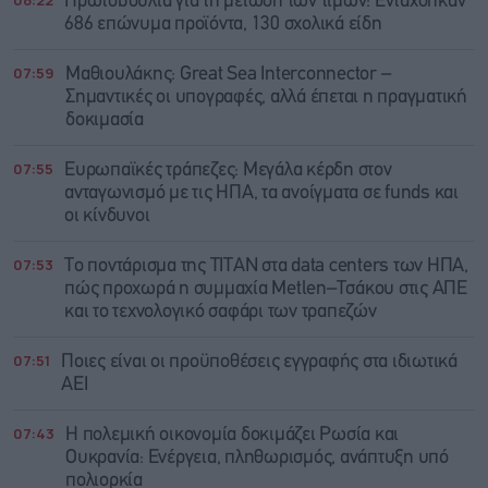
08:22
Πρωτοβουλία για τη μείωση των τιμών: Εντάχθηκαν
686 επώνυμα προϊόντα, 130 σχολικά είδη
07:59
Μαθιουλάκης: Great Sea Interconnector –
Σημαντικές οι υπογραφές, αλλά έπεται η πραγματική
δοκιμασία
07:55
Ευρωπαϊκές τράπεζες: Μεγάλα κέρδη στον
ανταγωνισμό με τις ΗΠΑ, τα ανοίγματα σε funds και
οι κίνδυνοι
07:53
Το ποντάρισμα της ΤΙΤΑΝ στα data centers των ΗΠΑ,
πώς προχωρά η συμμαχία Metlen–Τσάκου στις ΑΠΕ
και το τεχνολογικό σαφάρι των τραπεζών
07:51
Ποιες είναι οι προϋποθέσεις εγγραφής στα ιδιωτικά
ΑΕΙ
07:43
Η πολεμική οικονομία δοκιμάζει Ρωσία και
Ουκρανία: Ενέργεια, πληθωρισμός, ανάπτυξη υπό
πολιορκία