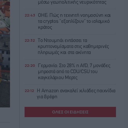
μέσω γεωπολιτικής νευρικότητας
22:43
ΟΗΕ: Πώς η τεχνητή νοημοσύνη και
τα cryptos “εξοπλίζουν” το ισλαμικό
κράτος
22:32
Το Ντουμπάι εντάσσει τα
κρυπτονομίσματα στις καθημερινές
πληρωμές και στα ακίνητα
22:20
Γερμανία: Στο 28% η AfD, 7 μονάδες
μπροστά από το CDU/CSU του
καγκελάριου Μερτς
22:12
Η Amazon ανακαλεί χιλιάδες παιχνίδια
για βρέφη
ΟΛΕΣ ΟΙ ΕΙΔΗΣΕΙΣ