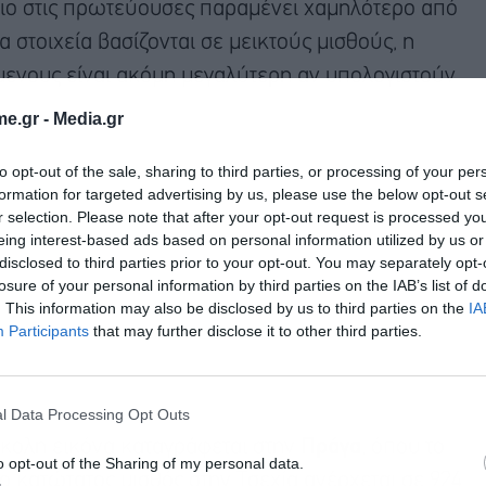
κιο στις πρωτεύουσες παραμένει χαμηλότερο από
τα στοιχεία βασίζονται σε μεικτούς μισθούς, η
μενους είναι ακόμη μεγαλύτερη αν υπολογιστούν
e.gr -
Media.gr
to opt-out of the sale, sharing to third parties, or processing of your per
formation for targeted advertising by us, please use the below opt-out s
r selection. Please note that after your opt-out request is processed y
eing interest-based ads based on personal information utilized by us or
disclosed to third parties prior to your opt-out. You may separately opt-
losure of your personal information by third parties on the IAB’s list of
. This information may also be disclosed by us to third parties on the
IA
Participants
that may further disclose it to other third parties.
l Data Processing Opt Outs
σκολη εικόνα καταγράφεται στην
Πράγα
, όπου το
o opt-out of the Sharing of my personal data.
 ο κατώτατος μισθός στην Τσεχία ανέρχεται σε 924