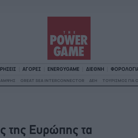
ΙΡΗΣΕΙΣ
ΑΓΟΡΕΣ
ENERGYGAME
ΔΙΕΘΝΗ
ΦΟΡΟΛΟΓΙ
ΚΑΜΨΗΣ
GREAT SEA INTERCONNECTOR
ΔΕΗ
ΤΟΥΡΙΣΜΟΣ ΓΙΑ 
Α
ΕΠΙΧΕΙΡΗΣΕΙΣ
ΑΓΟΡΕΣ
ENERGYGAME
ΔΙΕΘΝΗ
Φ
ς της Ευρώπης τα