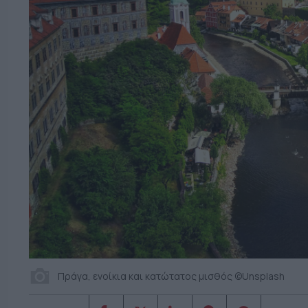
Πράγα, ενοίκια και κατώτατος μισθός ©Unsplash