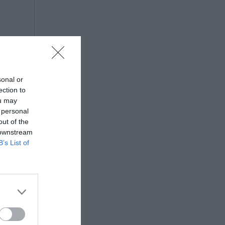
sonal or
ection to
ou may
 personal
out of the
 downstream
B’s List of