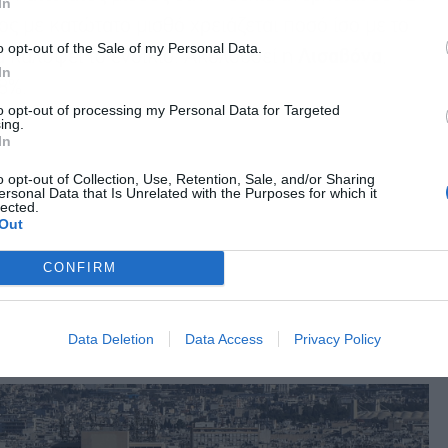
In
ος με κατώτατο μισθό χρειάζεται ποσό ίσο με το
o opt-out of the Sale of my Personal Data.
 καλύψει το ενοίκιο. Ακολουθεί η
Λισαβόνα
,
In
8%.
to opt-out of processing my Personal Data for Targeted
ing.
In
o opt-out of Collection, Use, Retention, Sale, and/or Sharing
ersonal Data that Is Unrelated with the Purposes for which it
lected.
Out
CONFIRM
Data Deletion
Data Access
Privacy Policy