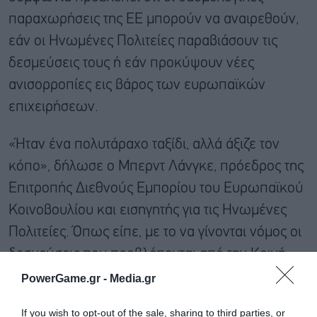
παραχωρήσεις της ΕΕ μπορούν να αναιρεθούν,
εάν οι Ηνωμένες Πολιτείες παραβιάσουν τις
δεσμεύσεις τους ή εάν προκύψουν νέες
ανισορροπίες εις βάρος των ευρωπαϊκών
επιχειρήσεων.
«Ήταν ένα πολυτάραχο ταξίδι, αλλά άξιζε τον
κόπο», δήλωσε ο Μπερντ Λάνγκε, πρόεδρος της
Επιτροπής Διεθνούς Εμπορίου του Ευρωπαϊκού
Κοινοβουλίου και εισηγητής για τις Ηνωμένες
Πολιτείες. Όπως είπε, με το να γίνονται νόμος οι
δεσμεύσεις που προβλέπονται από την Κοινή
Δήλωση, ο κανονισμός αυτός καθίσταται μέρος
PowerGame.gr -
Media.gr
της εργαλειοθήκης της ΕΕ για τη βελτίωση των
If you wish to opt-out of the sale, sharing to third parties, or