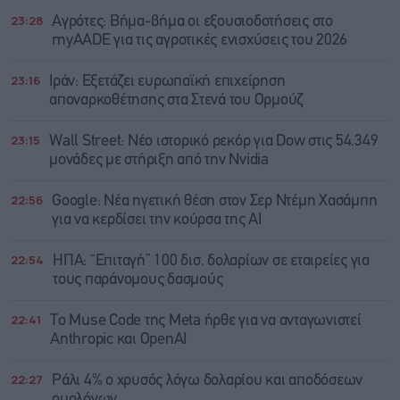
23:28
Αγρότες: Βήμα-βήμα οι εξουσιοδοτήσεις στο
myAADE για τις αγροτικές ενισχύσεις του 2026
23:16
Ιράν: Eξετάζει ευρωπαϊκή επιχείρηση
αποναρκοθέτησης στα Στενά του Ορμούζ
23:15
Wall Street: Νέο ιστορικό ρεκόρ για Dow στις 54.349
μονάδες με στήριξη από την Nvidia
22:56
Google: Νέα ηγετική θέση στον Σερ Ντέμη Χασάμπη
για να κερδίσει την κούρσα της ΑΙ
22:54
ΗΠΑ: “Επιταγή” 100 δισ. δολαρίων σε εταιρείες για
τους παράνομους δασμούς
22:41
Το Muse Code της Meta ήρθε για να ανταγωνιστεί
Anthropic και OpenAI
22:27
Ράλι 4% ο χρυσός λόγω δολαρίου και αποδόσεων
ομολόγων