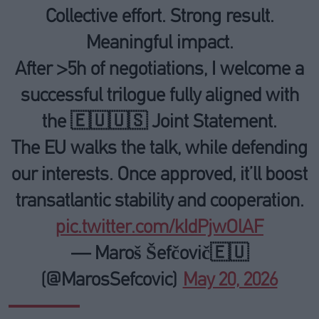
Collective effort. Strong result.
Meaningful impact.
After >5h of negotiations, I welcome a
successful trilogue fully aligned with
the 🇪🇺🇺🇸 Joint Statement.
The EU walks the talk, while defending
our interests. Once approved, it’ll boost
transatlantic stability and cooperation.
pic.twitter.com/kIdPjwOlAF
— Maroš Šefčovič🇪🇺
(@MarosSefcovic)
May 20, 2026