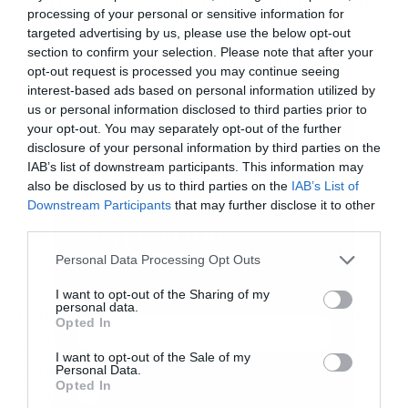
σχέσεων ΕΕ – ΗΠΑ, αλλά ταυτόχρονα απαντά
processing of your personal or sensitive information for
και στην πίεση που ασκείται από την Ουάσιγκτον.
targeted advertising by us, please use the below opt-out
section to confirm your selection. Please note that after your
opt-out request is processed you may continue seeing
interest-based ads based on personal information utilized by
us or personal information disclosed to third parties prior to
your opt-out. You may separately opt-out of the further
disclosure of your personal information by third parties on the
IAB’s list of downstream participants. This information may
also be disclosed by us to third parties on the
IAB’s List of
Downstream Participants
that may further disclose it to other
third parties.
Εγγραφή στο
newsletter
Personal Data Processing Opt Outs
I want to opt-out of the Sharing of my
personal data.
Ο Λάνγκε δήλωσε ακόμη ότι ο αντίκτυπος της
Opted In
συμφωνίας στην οικονομία της Ευρώπης θα
I want to opt-out of the Sale of my
Personal Data.
εξεταστεί στις 31 Δεκεμβρίου 2029. Όπως
Αποδέχομαι τους
όρους χρήσης
*
Opted In
υπογράμμισε, εάν φανεί ότι βλάπτονται
και την πολιτική απορρήτου