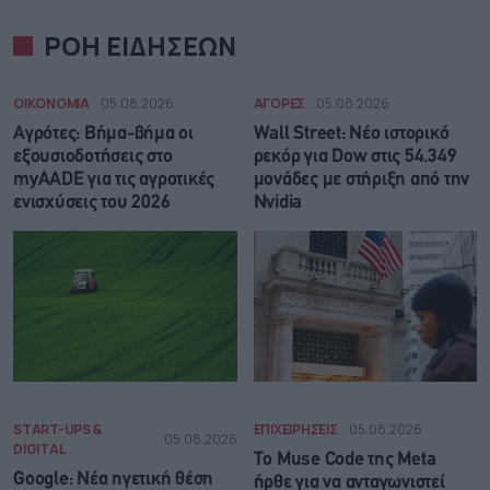
ΡΟΗ ΕΙΔΗΣΕΩΝ
ΟΙΚΟΝΟΜΙΑ
05.08.2026
ΑΓΟΡΕΣ
05.08.2026
Αγρότες: Βήμα-βήμα οι
Wall Street: Νέο ιστορικό
εξουσιοδοτήσεις στο
ρεκόρ για Dow στις 54.349
myAADE για τις αγροτικές
μονάδες με στήριξη από την
ενισχύσεις του 2026
Nvidia
START-UPS &
ΕΠΙΧΕΙΡΗΣΕΙΣ
05.08.2026
05.08.2026
DIGITAL
Το Muse Code της Meta
Google: Νέα ηγετική θέση
ήρθε για να ανταγωνιστεί