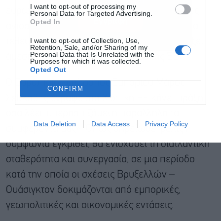
I want to opt-out of processing my
ευρωπαϊκές εταιρείες ή ότι προκύπτουν νέες
Personal Data for Targeted Advertising.
Εγγραφή
Opted In
ανισορροπίες, το φρένο έκτακτης ανάγκης θα
I want to opt-out of Collection, Use,
τεθεί αυτόματα σε εφαρμογή, ώστε να υπάρξει
Retention, Sale, and/or Sharing of my
Personal Data that Is Unrelated with the
άμεση αντίδραση από την πλευρά της ΕΕ.
Purposes for which it was collected.
Opted Out
Ο Ευρωπαίος επίτροπος Εμπορίου Μάρος
CONFIRM
Σέβκοβιτς έγραψε στο X ότι «η ΕΕ κάνει πράξη
όσα λέει, υπερασπιζόμενη παράλληλα τα
Data Deletion
Data Access
Privacy Policy
συμφέροντά μας». Όπως σημείωσε, μόλις η
συμφωνία εγκριθεί, θα ενισχύσει τη διατλαντική
σταθερότητα και συνεργασία, σε μια περίοδο
κατά την οποία οι σχέσεις Βρυξελλών –
Ουάσιγκτον δοκιμάζονται από εμπορικές,
γεωπολιτικές και οικονομικές εντάσεις.