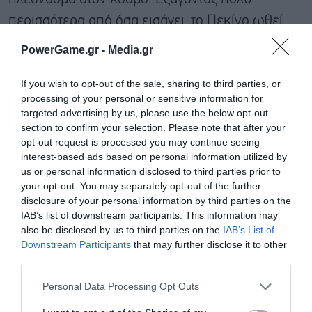
περισσότερα από όσα εισάγει, το Πεκίνο ωθεί
ουσιαστικά τους εμπορικούς του εταίρους να
PowerGame.gr -
Media.gr
εμφανίζουν ελλείμματα.
If you wish to opt-out of the sale, sharing to third parties, or
processing of your personal or sensitive information for
Πώς η Κίνα στηρίζει τις εξαγωγές
targeted advertising by us, please use the below opt-out
της – Η προειδοποίηση Μακρόν
section to confirm your selection. Please note that after your
opt-out request is processed you may continue seeing
Η κινεζική ηγεσία, όπως και ο Ντόναλντ Τραμπ,
interest-based ads based on personal information utilized by
us or personal information disclosed to third parties prior to
δίνει προτεραιότητα στη μεταποίηση. Σε αντίθεση
your opt-out. You may separately opt-out of the further
όμως με τους αμερικανικούς δασμούς, η
disclosure of your personal information by third parties on the
IAB’s list of downstream participants. This information may
βιομηχανική πολιτική του Πεκίνου επηρεάζει
also be disclosed by us to third parties on the
IAB’s List of
Εγγραφή στο
ουσιαστικά το εμπορικό ισοζύγιο, καθώς
Downstream Participants
that may further disclose it to other
newsletter
στηρίζεται σε ευρύτερα μακροοικονομικά
third parties.
εργαλεία.
Personal Data Processing Opt Outs