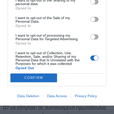
I want to opt-out of the Sharing of my
Η Κίνα παρεμβαίνει στην αγορά συναλλάγματος
personal data.
Opted In
και περιορίζει τις κινήσεις κεφαλαίων,
Αποδέχομαι τους
όρους χρήσης
*
διατηρώντας το γουάν σε σχετικά χαμηλά
I want to opt-out of the Sale of my
και την πολιτική απορρήτου
Personal Data.
επίπεδα. Παράλληλα, το περιορισμένο
Opted In
Εγγραφή
κοινωνικό δίχτυ ασφαλείας ενθαρρύνει την
I want to opt-out of processing my
Personal Data for Targeted Advertising.
αποταμίευση των νοικοκυριών και περιορίζει
Opted In
την κατανάλωση και τις εισαγωγές.
I want to opt-out of Collection, Use,
Retention, Sale, and/or Sharing of my
Personal Data that Is Unrelated with the
Το αποτέλεσμα είναι ένα οικονομικό μοντέλο
Purposes for which it was collected.
Opted Out
που ευνοεί συστηματικά τις επενδύσεις, την
CONFIRM
παραγωγή και τις εξαγωγές εις βάρος της
εσωτερικής ζήτησης.
Data Deletion
Data Access
Privacy Policy
Ο Εμανουέλ Μακρόν επιδιώκει η σύνοδος της
G7 να οδηγήσει σε συντονισμένη πρωτοβουλία