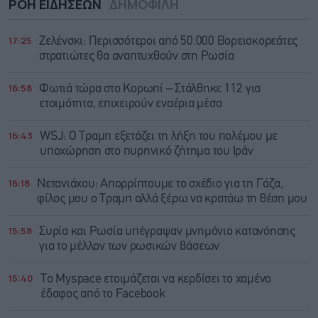
ΡΟΗ ΕΙΔΗΣΕΩΝ
ΔΗΜΟΦΙΛΗ
17:25
Ζελένσκι: Περισσότεροι από 50.000 Βορειοκορεάτες
στρατιώτες θα αναπτυχθούν στη Ρωσία
16:58
Φωτιά τώρα στο Κορωπί – Στάλθηκε 112 για
ετοιμότητα, επιχειρούν εναέρια μέσα
16:43
WSJ: Ο Τραμπ εξετάζει τη λήξη του πολέμου με
υποχώρηση στο πυρηνικό ζήτημα του Ιράν
16:18
Νετανιάχου: Απορρίπτουμε το σχέδιο για τη Γάζα,
φίλος μου ο Τραμπ αλλά ξέρω να κρατάω τη θέση μου
15:58
Συρία και Ρωσία υπέγραψαν μνημόνιο κατανόησης
για το μέλλον των ρωσικών βάσεων
15:40
Το Myspace ετοιμάζεται να κερδίσει το χαμένο
έδαφος από το Facebook