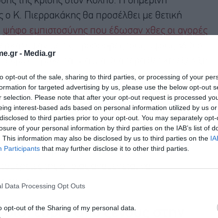
ωσης της κρίσης στον Κόλπο. Η σημερινή
 ο Κ. Πιερρακάκης θα προσέλθει με θετική
ν
ψήφο εμπιστοσύνης που έδωσαν χθες οι αγορές
ερκάλυψαν με τις πρoσφορές τους ύψους 36 δισ.
e.gr -
Media.gr
 ευρώ. Πρόκειται για μια ιδιαίτερα θετική εξέλιξη
ο πριν από τη νέα προεξόφληση δημόσιου χρέους
to opt-out of the sale, sharing to third parties, or processing of your per
formation for targeted advertising by us, please use the below opt-out s
 πρώτο Μνημόνιο, που αναμένεται τις αμέσως
r selection. Please note that after your opt-out request is processed y
ε συνεργασία με τον Οργανισμό Διαχείρισης
eing interest-based ads based on personal information utilized by us or
disclosed to third parties prior to your opt-out. You may separately opt-
φαλής του, Δημήτρη Τσάκωνα, αναμένεται να
losure of your personal information by third parties on the IAB’s list of
ξη έως το τέλος του έτους, αξιοποιώντας το
. This information may also be disclosed by us to third parties on the
IA
Participants
that may further disclose it to other third parties.
ις αγορές. Πρόκειται για μία ακόμα κίνηση
τομέρειες της οποίας αναμένεται να
ιάστημα.
l Data Processing Opt Outs
 δισ. ευρώ από ξένους στην
o opt-out of the Sharing of my personal data.