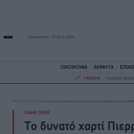
Παρασκευή, 07 Αυγ 2026
ΟΙΚΟΝΟΜΙΑ
ΑΚΙΝΗΤΑ
ΕΠΙΧΕ
TRENDS:
ΤΑΜΕΙΟ ΑΝΑ
ΟΙΚΟΝΟΜΙΑ
ΑΚΙΝΗΤ
ΑΡΧΙΚΗ
»
GAME OVER
»
Το δυνατό χαρτί Πιερρακάκη στο Eurogroup, το ράλι ενδιαφέροντος για τον ΑΔΜΗ
GAME OVER
Το δυνατό χαρτί Πιε