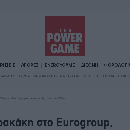
ΙΡΗΣΕΙΣ
ΑΓΟΡΕΣ
ENERGYGAME
ΔΙΕΘΝΗ
ΦΟΡΟΛΟΓΙ
ΚΑΜΨΗΣ
GREAT SEA INTERCONNECTOR
ΔΕΗ
ΤΟΥΡΙΣΜΟΣ ΓΙΑ 
Α
ΕΠΙΧΕΙΡΗΣΕΙΣ
ΑΓΟΡΕΣ
ENERGYGAME
ΔΙΕΘΝΗ
Φ
Ε και οι γαλλικές φαρμακευτικές που έρχονται στην Αθήνα
ρρακάκη στο Eurogroup,