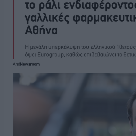
το ράλι ενδιαφέροντο
γαλλικές φαρμακευτικ
Αθήνα
Η μεγάλη υπερκάλυψη του ελληνικού 10ετούς
όψει Eurogroup, καθώς επιβεβαιώνει το θετικ
Από
Newsroom