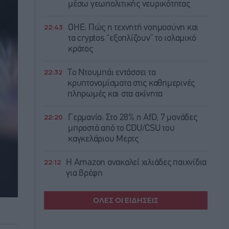
μέσω γεωπολιτικής νευρικότητας
22:43
ΟΗΕ: Πώς η τεχνητή νοημοσύνη και
τα cryptos “εξοπλίζουν” το ισλαμικό
κράτος
22:32
Το Ντουμπάι εντάσσει τα
κρυπτονομίσματα στις καθημερινές
πληρωμές και στα ακίνητα
22:20
Γερμανία: Στο 28% η AfD, 7 μονάδες
μπροστά από το CDU/CSU του
καγκελάριου Μερτς
22:12
Η Amazon ανακαλεί χιλιάδες παιχνίδια
για βρέφη
ΟΛΕΣ ΟΙ ΕΙΔΗΣΕΙΣ