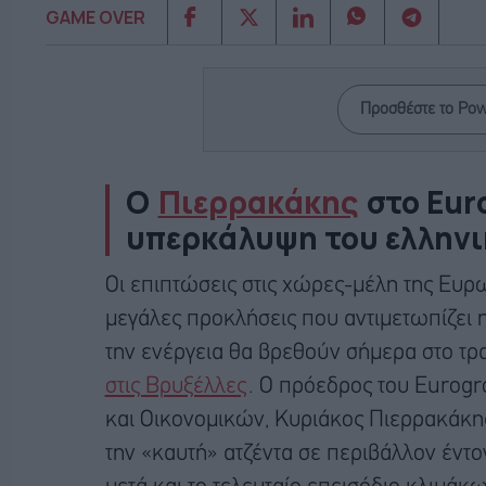
GAME OVER
Προσθέστε το Po
Ο
Πιερρακάκης
στο Eur
υπερκάλυψη του ελληνι
Οι επιπτώσεις στις χώρες-μέλη της Ευρ
μεγάλες προκλήσεις που αντιμετωπίζει η
την ενέργεια θα βρεθούν σήμερα στο τρ
στις Βρυξέλλες
. Ο πρόεδρος του Eurogr
και Οικονομικών, Κυριάκος Πιερρακάκης
την «καυτή» ατζέντα σε περιβάλλον έντον