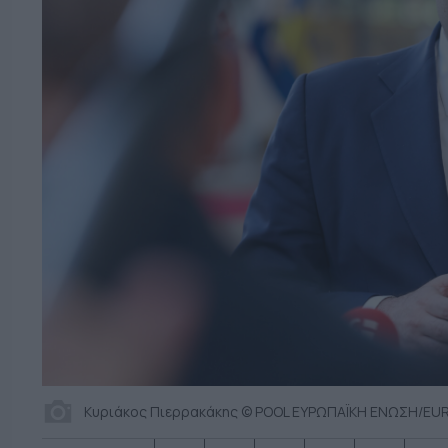
Κυριάκος Πιερρακάκης © POOL ΕΥΡΩΠΑΪΚΗ ΕΝΩΣΗ/EUR