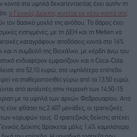
 κοντά στα υψηλά δεκαπενταετίας έχει αυτήν τη
ότι
ο Γενικός Δείκτης κινείται εκ νέου κοντά στις
ύν τον βασικό μοχλό της ανόδου. Το βάρος έχει
μικές εισηγμένες, με τη ΔΕΗ και τη Metlen να
 μετοχές καταγράφουν αποδόσεις κοντά στο 16%
αι και η συμβολή της Βιοχάλκο, με κέρδη άνω του
ραστικό ενδιαφέρον εμφανίζουν και η Coca-Cola
λεισε στα 52,10 ευρώ, στο υψηλότερο επίπεδο
ειρεί να σταθεροποιηθεί γύρω από τα 13,50 ευρώ,
ύνται από αναλυτές στην περιοχή των 14,50-15
γκριση με τα υψηλά των αρχών Φεβρουαρίου. Από
ς είχε φθάσει τις 2.407 μονάδες, οι τραπεζικές
των κορυφών τους. Ο τραπεζικός δείκτης απέχει
ενικός Δείκτης βρίσκεται μόλις 1,4% χαμηλότερα
 δικά του επίπεδα. Η μοναδική τράπεζα που