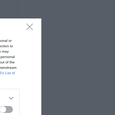
sonal or
ection to
ou may
 personal
out of the
 downstream
B’s List of