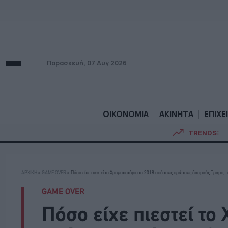
Παρασκευή, 07 Αυγ 2026
ΟΙΚΟΝΟΜΙΑ
ΑΚΙΝΗΤΑ
ΕΠΙΧΕ
TRENDS:
ΟΙΚΟΝΟΜΙΑ
ΑΚΙΝΗΤ
ΑΡΧΙΚΗ
»
GAME OVER
»
Πόσο είχε πιεστεί το Χρηματιστήριο το 2018 από τους πρώτους δασμούς Τραμπ, το
GAME OVER
Πόσο είχε πιεστεί το 