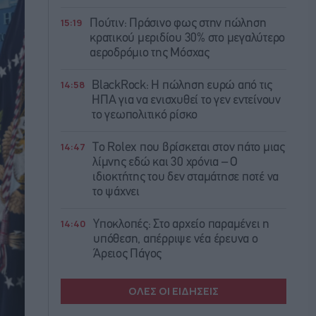
15:19
Πούτιν: Πράσινο φως στην πώληση
κρατικού μεριδίου 30% στο μεγαλύτερο
αεροδρόμιο της Μόσχας
14:58
BlackRock: Η πώληση ευρώ από τις
ΗΠΑ για να ενισχυθεί το γεν εντείνουν
το γεωπολιτικό ρίσκο
14:47
Το Rolex που βρίσκεται στον πάτο μιας
λίμνης εδώ και 30 χρόνια – Ο
ιδιοκτήτης του δεν σταμάτησε ποτέ να
το ψάχνει
14:40
Υποκλοπές: Στο αρχείο παραμένει η
υπόθεση, απέρριψε νέα έρευνα ο
Άρειος Πάγος
ΟΛΕΣ ΟΙ ΕΙΔΗΣΕΙΣ