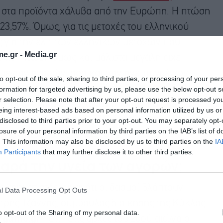
18 στα προϊόντα χάλυβα από την Ευρώπη. Η πτώση
23,57%. Όμως, για τις μετοχές του ελληνικού
ς για την ελίτ των ελληνικών μετοχών που
e.gr -
Media.gr
6,84%. Πτώση όμως και μάλιστα μεγάλη είχε
όμενων αγορών, όσο και των ανεπτυγμένων:
to opt-out of the sale, sharing to third parties, or processing of your per
ξένες αγορές γνώρισαν ετήσια βουτιά το 2022, όταν
formation for targeted advertising by us, please use the below opt-out s
r selection. Please note that after your opt-out request is processed y
αι οι οικονομίες έβγαιναν από την κρίση που
eing interest-based ads based on personal information utilized by us or
χρηματιστήριο μετά το 2018 γνώρισε τη βουτιά τη
disclosed to third parties prior to your opt-out. You may separately opt-
losure of your personal information by third parties on the IAB’s list of
η στον MSCI Greece σχεδόν 27%!
. This information may also be disclosed by us to third parties on the
IA
Participants
that may further disclose it to other third parties.
αρά την υγεία των αγορών;
χρηματιστές, είναι ότι οι δασμοί βλάπτουν
l Data Processing Opt Outs
ρης Τζάννας, σύμβουλος διοίκησης της Κύκλος
o opt-out of the Sharing of my personal data.
rgame.gr
– ότι «στις αρχές του 20ού αιώνα ο