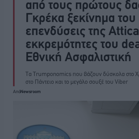
από τους πρώτους δα
Γκρέκα ξεκίνημα του
επενδύσεις της Attica
εκκρεμότητες του dea
Εθνική Ασφαλιστική
Τα Trumponomics που βάζουν δύσκολα στο Χρημα
στο Πάντειο και το μεγάλο σουξέ του Viber
Από
Newsroom