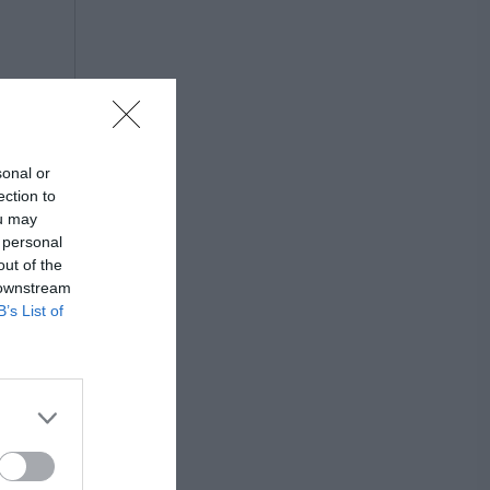
sonal or
ection to
ou may
 personal
out of the
 downstream
B’s List of