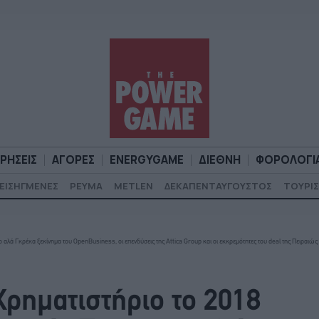
ΙΡΗΣΕΙΣ
ΑΓΟΡΕΣ
ENERGYGAME
ΔΙΕΘΝΗ
ΦΟΡΟΛΟΓΙ
ΕΙΣΗΓΜΕΝΕΣ
ΡΕΥΜΑ
METLEN
ΔΕΚΑΠΕΝΤΑΥΓΟΥΣΤΟΣ
ΤΟΥΡΙΣ
Α
ΕΠΙΧΕΙΡΗΣΕΙΣ
ΑΓΟΡΕΣ
ENERGYGAME
ΔΙΕΘΝΗ
Φ
 αλά Γκρέκα ξεκίνημα του OpenBusiness, οι επενδύσεις της Attica Group και οι εκκρεμότητες του deal της Πειραιώς 
Χρηματιστήριο το 2018