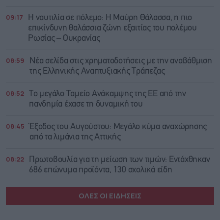
09:17
Η ναυτιλία σε πόλεμο: Η Μαύρη Θάλασσα, η πιο
επικίνδυνη θαλάσσια ζώνη εξαιτίας του πολέμου
Ρωσίας – Ουκρανίας
08:59
Νέα σελίδα στις χρηματοδοτήσεις με την αναβάθμιση
της Ελληνικής Αναπτυξιακής Τράπεζας
08:52
Το μεγάλο Ταμείο Ανάκαμψης της ΕΕ από την
πανδημία έχασε τη δυναμική του
08:45
Έξοδος του Αυγούστου: Μεγάλο κύμα αναχώρησης
από τα λιμάνια της Αττικής
08:22
Πρωτοβουλία για τη μείωση των τιμών: Εντάχθηκαν
686 επώνυμα προϊόντα, 130 σχολικά είδη
ΟΛΕΣ ΟΙ ΕΙΔΗΣΕΙΣ