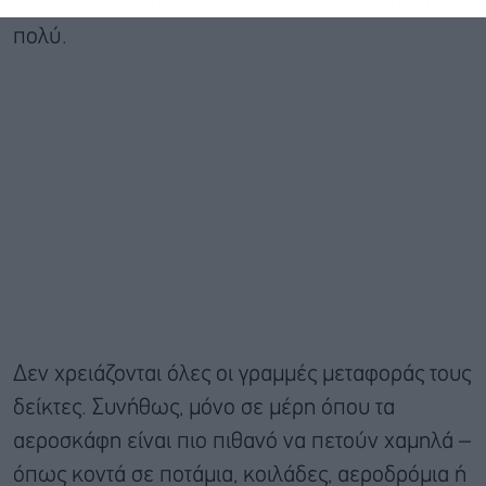
βεβαιωθούν ότι δεν έχουν ραγίσει ή ξεθωριάσει
πολύ.
Δεν χρειάζονται όλες οι γραμμές μεταφοράς τους
δείκτες. Συνήθως, μόνο σε μέρη όπου τα
αεροσκάφη είναι πιο πιθανό να πετούν χαμηλά –
όπως κοντά σε ποτάμια, κοιλάδες, αεροδρόμια ή