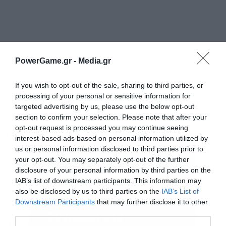
PowerGame.gr -
Media.gr
If you wish to opt-out of the sale, sharing to third parties, or
processing of your personal or sensitive information for
Τα τρία κύρια καλώδια συνεργάζονται για να
targeted advertising by us, please use the below opt-out
section to confirm your selection. Please note that after your
μεταφέρουν ηλεκτρική ενέργεια με σταθερό
opt-out request is processed you may continue seeing
ρυθμό. Μοιράζοντας την εργασία μεταξύ τριών
interest-based ads based on personal information utilized by
us or personal information disclosed to third parties prior to
καλωδίων αντί για ενός, το σύστημα μπορεί να
your opt-out. You may separately opt-out of the further
μεταφέρει περισσότερη ενέργεια με λιγότερα
disclosure of your personal information by third parties on the
IAB’s list of downstream participants. This information may
απόβλητα, καθιστώντας το πιο αποτελεσματικό.
also be disclosed by us to third parties on the
IAB’s List of
Downstream Participants
that may further disclose it to other
Η τοποθέτηση των μπαλών σήμανσης
third parties.
Εγγραφή στο
αεροπορίας
είναι μια εργασία για ειδικά