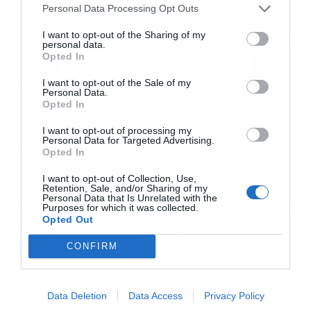
newsletter
Personal Data Processing Opt Outs
εκπαιδευμένα πληρώματα, τα οποία συχνά
I want to opt-out of the Sharing of my
εργάζονται από ελικόπτερα. Η γραμμή ρεύματος
personal data.
Opted In
συνήθως παραμένει ενεργοποιημένη κατά τη
διάρκεια της εργασίας, επομένως οι κανόνες
I want to opt-out of the Sale of my
Personal Data.
Αποδέχομαι τους
όρους χρήσης
*
ασφαλείας και ο προσεκτικός σχεδιασμός είναι
Opted In
και την πολιτική απορρήτου
κρίσιμοι. Η
μπάλα διατίθεται σε δύο μισά
που
I want to opt-out of processing my
Personal Data for Targeted Advertising.
σφίγγονται γύρω από το σύρμα και βιδώνονται
Εγγραφή
Opted In
σφιχτά.
I want to opt-out of Collection, Use,
Retention, Sale, and/or Sharing of my
Personal Data that Is Unrelated with the
Μόλις εγκατασταθούν, αυτές οι μπάλες
μπορούν
Purposes for which it was collected.
Opted Out
να διαρκέσουν 10 έως 15 χρόνια
, ανάλογα με
CONFIRM
τον καιρό και τις συνθήκες. Δεν χρειάζονται
πολλή συντήρηση, αλλά οι εταιρείες κοινής
ωφέλειας τις ελέγχουν κατά καιρούς για να
Data Deletion
Data Access
Privacy Policy