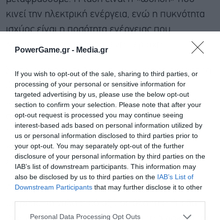
κινεί την ηλεκτρική ενέργεια, ενώ η πυκνότητα
ισχύος είναι η ποσότητα ενέργειας που
λαμβάνετε για μια δεδομένη περιοχή.
PowerGame.gr -
Media.gr
Σε εργαστηριακές δοκιμές, το κύτταρο έφτασε τα
If you wish to opt-out of the sale, sharing to third parties, or
processing of your personal or sensitive information for
0,63 βολτ και μέγιστη πυκνότητα ισχύος 165
targeted advertising by us, please use the below opt-out
μικροβάτ ανά τετραγωνικό εκατοστό, η οποία
section to confirm your selection. Please note that after your
opt-out request is processed you may continue seeing
αντιστοιχεί σε περίπου 1,1 μιλιβάτ ανά
interest-based ads based on personal information utilized by
τετραγωνική ίντσα, και οι ερευνητές ανέφεραν
us or personal information disclosed to third parties prior to
your opt-out. You may separately opt-out of the further
καλύτερη σταθερότητα από τις παλαιότερες
disclosure of your personal information by third parties on the
επιστρώσεις χύτευσης με σταγόνα.
IAB’s list of downstream participants. This information may
also be disclosed by us to third parties on the
IAB’s List of
Downstream Participants
that may further disclose it to other
Ανέφεραν επίσης ότι το έμπλαστρο μπορεί να
third parties.
μετρήσει το γαλακτικό οξύ σε όλα τα επίπεδα
Personal Data Processing Opt Outs
ιδρώτα που παρατηρούνται κατά τη διάρκεια της