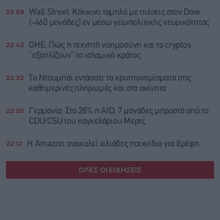
23:08
Wall Street: Κόκκινο ταμπλό με πιέσεις στον Dow
(-460 μονάδες) εν μέσω γεωπολιτικής νευρικότητας
22:43
ΟΗΕ: Πώς η τεχνητή νοημοσύνη και τα cryptos
“εξοπλίζουν” το ισλαμικό κράτος
22:32
Το Ντουμπάι εντάσσει τα κρυπτονομίσματα στις
καθημερινές πληρωμές και στα ακίνητα
22:20
Γερμανία: Στο 28% η AfD, 7 μονάδες μπροστά από το
CDU/CSU του καγκελάριου Μερτς
22:12
Η Amazon ανακαλεί χιλιάδες παιχνίδια για βρέφη
ΟΛΕΣ ΟΙ ΕΙΔΗΣΕΙΣ