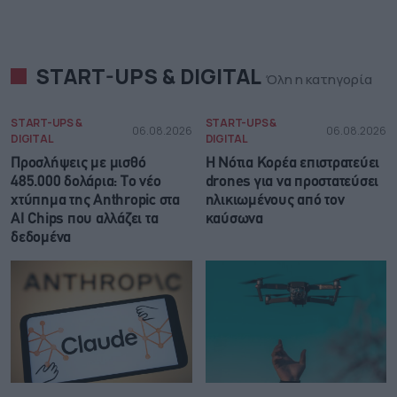
START-UPS & DIGITAL
Όλη η κατηγορία
START-UPS &
START-UPS &
06.08.2026
06.08.2026
DIGITAL
DIGITAL
Προσλήψεις με μισθό
Η Νότια Κορέα επιστρατεύει
485.000 δολάρια: Το νέο
drones για να προστατεύσει
χτύπημα της Anthropic στα
ηλικιωμένους από τον
AI Chips που αλλάζει τα
καύσωνα
δεδομένα