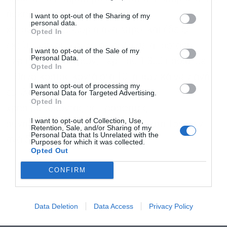
άσκησης, περίπου 1 έως 25
I want to opt-out of the Sharing of my
personal data.
χιλιοστογραμμομόρια ανά λίτρο, και έδειξε
Opted In
εκτύπωση από ρολό σε ρολό σε απόσταση
I want to opt-out of the Sale of my
Personal Data.
περίπου 400 μέτρων, περίπου 1.300 πόδια, με
Opted In
πιθανό κόστος κοντά στα 10 ιαπωνικά γιεν ανά
I want to opt-out of processing my
έμπλαστρο ή περίπου 0,06 δολάρια
Personal Data for Targeted Advertising.
Opted In
χρησιμοποιώντας τις πρόσφατες
I want to opt-out of Collection, Use,
συναλλαγματικές ισοτιμίες κοντά στα 159 γιεν
Retention, Sale, and/or Sharing of my
Personal Data that Is Unrelated with the
ανά δολάριο.
Purposes for which it was collected.
Opted Out
CONFIRM
Data Deletion
Data Access
Privacy Policy