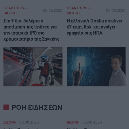
START-UPS &
START-UPS &
06.08.2026
06.08.2026
DIGITAL
DIGITAL
Στα 9 δισ. δολάρια η
Η ελληνική Omilia σηκώνει
αποτίμηση της Unitree για
67 εκατ. δολ. και ανοίγει
την ιστορική IPO στο
γραφείο στις ΗΠΑ
χρηματιστήριο της Σαγκάης
ΡΟΗ ΕΙΔΗΣΕΩΝ
ΔΙΕΘΝΗ
06.08.2026
ΔΙΕΘΝΗ
06.08.2026