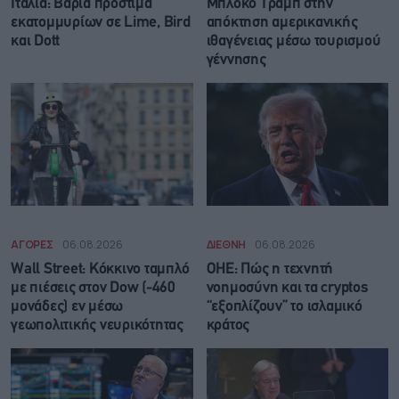
Ιταλία: Βαριά πρόστιμα
Μπλόκο Τραμπ στην
εκατομμυρίων σε Lime, Bird
απόκτηση αμερικανικής
και Dott
ιθαγένειας μέσω τουρισμού
γέννησης
ΑΓΟΡΕΣ
06.08.2026
ΔΙΕΘΝΗ
06.08.2026
Wall Street: Κόκκινο ταμπλό
ΟΗΕ: Πώς η τεχνητή
με πιέσεις στον Dow (-460
νοημοσύνη και τα cryptos
μονάδες) εν μέσω
“εξοπλίζουν” το ισλαμικό
γεωπολιτικής νευρικότητας
κράτος