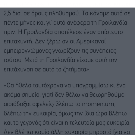
απ’ όλα Mercosur. Πέντε γίγαντες ανά τον κόσμο,
2,5 δισ. σε όρους πληθυσμού. Τα κάναμε αυτά σε
πέντε μήνες και γι’ αυτό ανέφερα τη Γροιλανδία
πριν. Η Γροιλανδία αποτέλεσε έναν απίστευτο
επιταχυντή. Δεν ξέρω αν οι Αμερικανοί
εμπειρογνώμονες γνωρίζουν τις συνέπειες
τούτου. Μετά τη Γροιλανδία είχαμε αυτή την
επιτάχυνση σε αυτά τα ζητήματα».
«Θα ήθελα ταυτόχρονα να υπογραμμίσω κι ένα
ακόμα σημείο, γιατί δεν θέλω να θεωρηθούμε
αισιόδοξοι αφελείς: βλέπω το momentum,
βλέπω την ευκαιρία, όμως την ίδια ώρα βλέπω
και το γεγονός ότι είναι η τελευταία μας ευκαιρία.
Δεν βλέπω καμία άλλη ευκαιρία μπροστά (για να