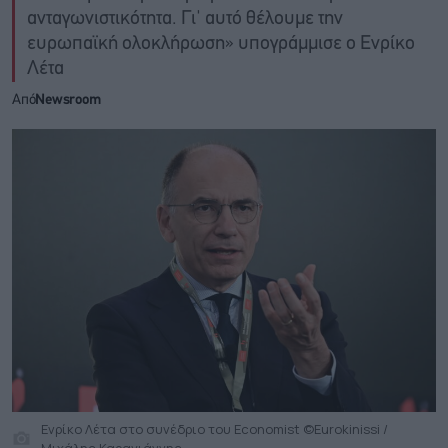
ανταγωνιστικότητα. Γι' αυτό θέλουμε την
ευρωπαϊκή ολοκλήρωση» υπογράμμισε ο Ενρίκο
Λέτα
Από
Newsroom
Ενρίκο Λέτα στο συνέδριο του Economist ©Eurokinissi /
Μιχάλης Καραγιάννης