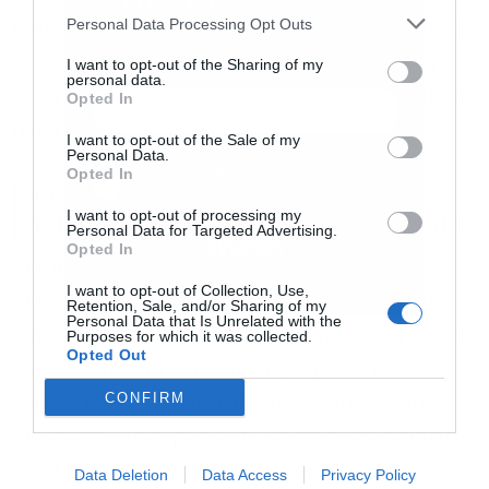
newsletter
Personal Data Processing Opt Outs
αυτών των θεμάτων» είπε ο καθηγητής. «Ελπίζω
ότι του χρόνου δεν θα έχουμε 42 μέτρα, αλλά
I want to opt-out of the Sharing of my
personal data.
μόνο 10 μέτρα για να επεξεργαστούμε, και ότι τα
Opted In
άλλα 32 θα έχουν εγκριθεί» ανέφερε.
I want to opt-out of the Sale of my
Personal Data.
Αποδέχομαι τους
όρους χρήσης
*
Opted In
Λέτα: Συμφωνίες με πέντε
και την πολιτική απορρήτου
I want to opt-out of processing my
εμπορικούς γίγαντες ανά τον κόσμο
Personal Data for Targeted Advertising.
Εγγραφή
Opted In
Ερωτηθείς για την έκθεση Ντράγκι και το
I want to opt-out of Collection, Use,
παγκόσμιο εμπόριο, ο Εν. Λέτα δήλωσε: «Τους
Retention, Sale, and/or Sharing of my
Personal Data that Is Unrelated with the
τελευταίους πέντε μήνες η ΕΕ κατάφερε να κάνει
Purposes for which it was collected.
Opted Out
περισσότερα απ’ ότι τα προηγούμενα πέντε
CONFIRM
χρόνις. Θέλω να αναφέρω πέντε σημαντικά
σημεία που υπογράφηκαν και τέθηκαν σε ισχύ:
Ινδία, Ινδονησία, Αυστραλία, Μεξικό και πάνω
Data Deletion
Data Access
Privacy Policy