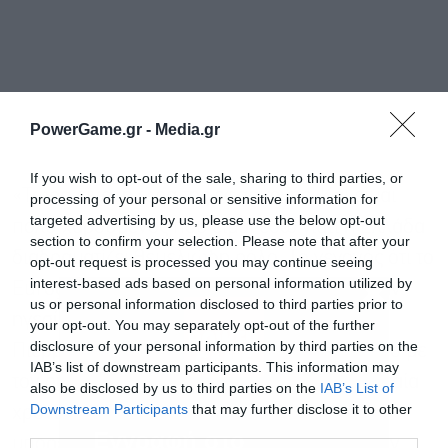
PowerGame.gr -
Media.gr
If you wish to opt-out of the sale, sharing to third parties, or
«Τώρα είναι η ώρα της εφαρμογής. Και είμαι
processing of your personal or sensitive information for
targeted advertising by us, please use the below opt-out
πολύ χαρούμενος που είμαι εδώ γιατί η Ελλάδα
section to confirm your selection. Please note that after your
διαδραματίζει θεμελιώδη ρόλο. Το γεγονός ότι το
opt-out request is processed you may continue seeing
interest-based ads based on personal information utilized by
Eurogroup λειτουργεί αυτή τη στιγμή υπό την
us or personal information disclosed to third parties prior to
ηγεσία της Ελλάδας και του Κυριάκου
your opt-out. You may separately opt-out of the further
disclosure of your personal information by third parties on the
Πιερρακάκη είναι κάτι τεράστιο για τον τρόπο με
IAB’s list of downstream participants. This information may
τον οποίο η Ευρώπη έχει εργαστεί τα τελευταία
also be disclosed by us to third parties on the
IAB’s List of
Downstream Participants
that may further disclose it to other
χρόνια και είμαι σίγουρος ότι αυτή η ηγεσία
third parties.
Εγγραφή στο
μπορεί να βοηθήσει στην ολοκλήρωση όλων