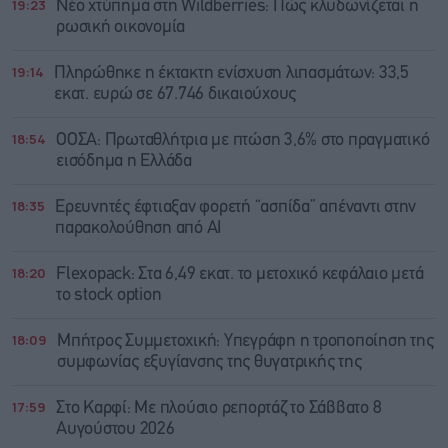
19:23
Νέο χτύπημα στη Wildberries: Πώς κλυδωνίζεται η
ρωσική οικονομία
19:14
Πληρώθηκε η έκτακτη ενίσχυση λιπασμάτων: 33,5
εκατ. ευρώ σε 67.746 δικαιούχους
18:54
ΟΟΣΑ: Πρωταθλήτρια με πτώση 3,6% στο πραγματικό
εισόδημα η Ελλάδα
18:35
Ερευνητές έφτιαξαν φορετή “ασπίδα” απέναντι στην
παρακολούθηση από AI
18:20
Flexopack: Στα 6,49 εκατ. το μετοχικό κεφάλαιο μετά
το stock option
18:09
Μπήτρος Συμμετοχική: Υπεγράφη η τροποποίηση της
συμφωνίας εξυγίανσης της θυγατρικής της
17:59
Στο Καρφί: Με πλούσιο ρεπορτάζ το Σάββατο 8
Αυγούστου 2026