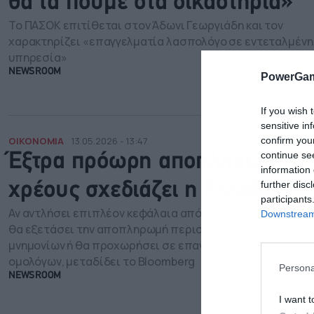
θα τα πούμε στα δικαστήρια»
Το ΠΑΣΟΚ επιτίθεται στον Άδωνι Γεωργιάδη και τον
χαρακτηρίζει «επαγγελματία λασπολόγο σε εντεταλμένη
υπηρεσία»
NEWSROOM
PowerGam
If you wish 
sensitive in
confirm you
ΟΙΚΟΝΟΜΙΑ
13.05.2026 - 13:47
continue se
Έξτρα πρόωρη αποπληρωμή
information 
further disc
χρέους σχεδιάζει η Ελλάδα
participants
Αν αντλήσει επιπλέον κεφάλαια από τις αγορές, η χώρα
Downstream 
θα εξετάσει την αποπληρωμή περισσότερου χρέους των
μνημονίων ή θα προχωρήσει σε επαναγορά υφιστάμενων
ομολόγων, μεταδίδει το Bloomberg
Persona
NEWSROOM
I want t