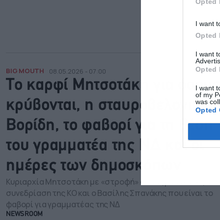
Opted 
I want t
Opted 
I want 
Advertis
Opted 
BIG MOUTH
08.05.2026 - 07:00
Το καρφί Μητσοτάκη για όσους
I want t
of my P
was col
κρύβονται, η σταυροβελονιά
Opted 
Βορίδη, το φαβορί για τη θέση
του γραμματέα της ΝΔ και οι
ημέρες των δημοσκόπων
Κυριαρχία Μητσοτάκη με «στροφή» στους βουλευτές στη
συνεδρίαση της ΚΟ και ο Βασίλης Σπανάκης που είναι το
φαβορί για γραμματέας της ΝΔ
NEWSROOM