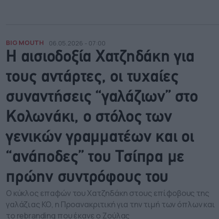
BIG MOUTH
06.05.2026 - 07:00
Η αισιοδοξία Χατζηδάκη για
τους αντάρτες, οι τυχαίες
συναντήσεις “γαλάζιων” στο
Κολωνάκι, o στόλος των
γενικών γραμματέων και οι
“ανάποδες” του Τσίπρα με
πρώην συντρόφους του
Ο κύκλος επαφών του Χατζηδάκη στους επίφοβους της
γαλάζιας ΚΟ, η Προανακριτική για την τιμή των όπλων και
το rebranding που έκανε ο Ζούλας