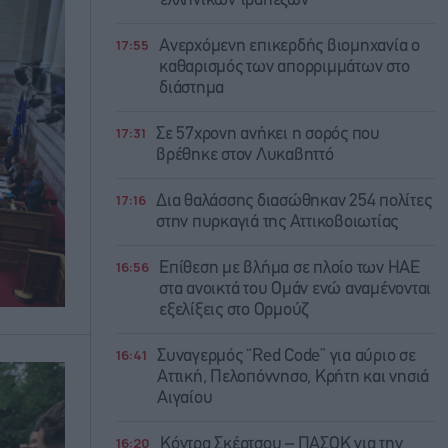
ελληνικών τραπεζών”
17:55
Ανερχόμενη επικερδής βιομηχανία ο
καθαρισμός των απορριμμάτων στο
διάστημα
17:31
Σε 57χρονη ανήκει η σορός που
βρέθηκε στον Λυκαβηττό
17:16
Δια θαλάσσης διασώθηκαν 254 πολίτες
στην πυρκαγιά της Αττικοβοιωτίας
16:56
Επίθεση με βλήμα σε πλοίο των ΗΑΕ
στα ανοικτά του Ομάν ενώ αναμένονται
εξελίξεις στο Ορμούζ
16:41
Συναγερμός “Red Code” για αύριο σε
Αττική, Πελοπόννησο, Κρήτη και νησιά
Αιγαίου
16:20
Κόντρα Σκέρτσου – ΠΑΣΟΚ για την