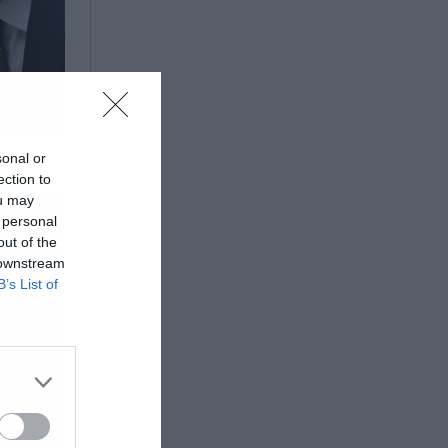
sonal or
ection to
ou may
 personal
out of the
 downstream
B’s List of