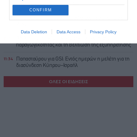
ενεργειακές επενδύσεις 1 δισ.
CONFIRM
11:49
Πετρέλαιο: Η Σαουδική Αραβία ρίχνει τις τιμές για την
Ασία
Data Deletion
Data Access
Privacy Policy
11:38
ΟΛΘ: Νέες επενδύσεις για την ενίσχυση της
παραγωγικότητας και τη βελτίωση της εξυπηρέτησης
11:34
Παπασταύρου για GSI: Εντός ημερών η μελέτη για τη
διασύνδεση Κύπρου–Ισραήλ
ΟΛΕΣ ΟΙ ΕΙΔΗΣΕΙΣ