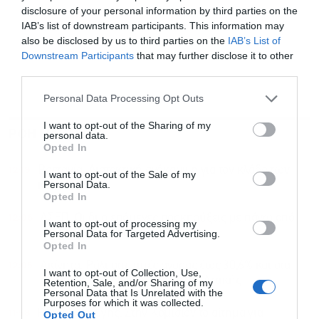
disclosure of your personal information by third parties on the
IAB’s list of downstream participants. This information may
also be disclosed by us to third parties on the
IAB’s List of
Downstream Participants
that may further disclose it to other
third parties.
Personal Data Processing Opt Outs
I want to opt-out of the Sharing of my
ΡΟΗ ΕΙΔΗΣΕΩΝ
ΔΗΜΟΦΙΛΗ
personal data.
Opted In
12:19
Βρετανία: Διστακτική ανάκαμψη για τον κλάδο των
I want to opt-out of the Sale of my
Personal Data.
κατασκευών
Opted In
12:06
ΑΣΕΠ: Οι δυο επόμενες προκηρύξεις με πάνω από
I want to opt-out of processing my
5.000 προσλήψεις
Personal Data for Targeted Advertising.
Opted In
12:05
Ακίνητα: Ράλι στις τιμές αγοράς έως 30,6% και στα
I want to opt-out of Collection, Use,
ενοίκια έως 32,2%, ο χάρτης της Αττικής
Retention, Sale, and/or Sharing of my
Personal Data that Is Unrelated with the
Purposes for which it was collected.
11:58
Ρήτρα διαφυγής: Στην Κομισιόν το αίτημα για
Opted Out