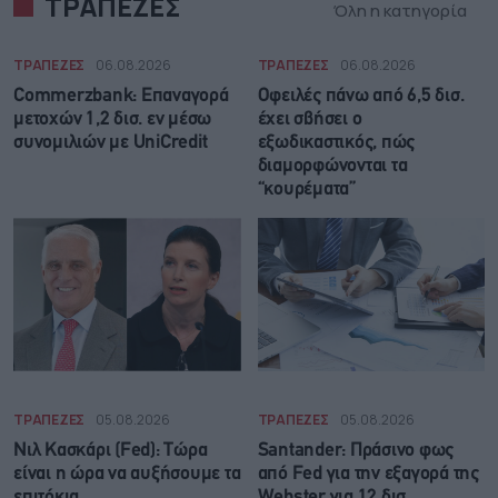
ΤΡΑΠΕΖΕΣ
Όλη η κατηγορία
ΤΡΑΠΕΖΕΣ
06.08.2026
ΤΡΑΠΕΖΕΣ
06.08.2026
Commerzbank: Επαναγορά
Οφειλές πάνω από 6,5 δισ.
μετοχών 1,2 δισ. εν μέσω
έχει σβήσει ο
συνομιλιών με UniCredit
εξωδικαστικός, πώς
διαμορφώνονται τα
“κουρέματα”
ΤΡΑΠΕΖΕΣ
05.08.2026
ΤΡΑΠΕΖΕΣ
05.08.2026
Νιλ Κασκάρι (Fed): Τώρα
Santander: Πράσινο φως
είναι η ώρα να αυξήσουμε τα
από Fed για την εξαγορά της
επιτόκια
Webster για 12 δισ.