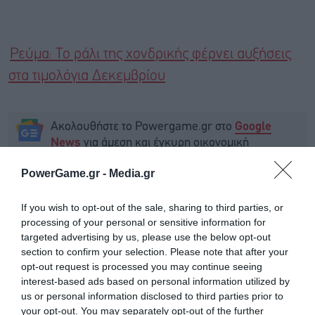
Ρεύμα: Το ράλι της χονδρικής φέρνει αυξήσεις
στα τιμολόγια Δεκεμβρίου
Ακολουθήστε το Powergame.gr στο
Google
για άμεση και έγκυρη οικονομική
News
ενημέρωση!
PowerGame.gr -
Media.gr
TAGS:
CREDIABANK
THRIVEST HOLDING
If you wish to opt-out of the sale, sharing to third parties, or
ΑΥΞΗΣΗ ΜΕΤΟΧΙΚΟΥ ΚΕΦΑΛΑΙΟΥ
ΜΕΤΟΧΕΣ
processing of your personal or sensitive information for
targeted advertising by us, please use the below opt-out
section to confirm your selection. Please note that after your
opt-out request is processed you may continue seeing
interest-based ads based on personal information utilized by
us or personal information disclosed to third parties prior to
your opt-out. You may separately opt-out of the further