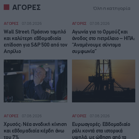
ΑΓΟΡΕΣ
Όλη η κατηγορία
ΑΓΟΡΕΣ
07.08.2026
ΑΓΟΡΕΣ
07.08.2026
Wall Street: Πράσινο ταμπλό
Αγωνία για το Ορμούζ και
και καλύτερη εβδομαδιαία
άνοδος στο πετρέλαιο – ΗΠΑ:
επίδοση για S&P 500 από τον
“Αναμένουμε σύντομα
Απρίλιο
συμφωνία”
ΑΓΟΡΕΣ
07.08.2026
ΑΓΟΡΕΣ
07.08.2026
Χρυσός: Νέα ανοδική κίνηση
Ευρωαγορές: Εβδομαδιαίο
και εβδομαδιαία κέρδη άνω
ράλι κοντά στα ιστορικά
του 7%
υψηλά, με ώθηση από τα