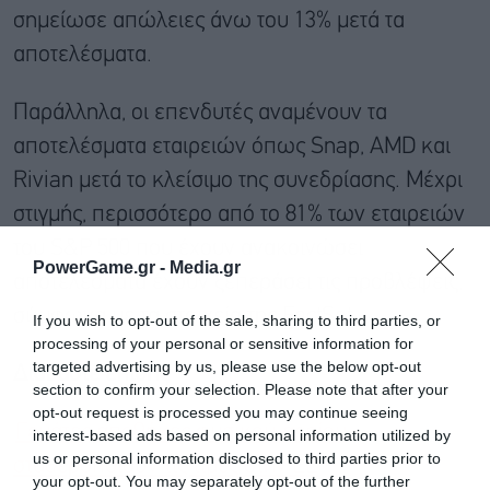
σημείωσε απώλειες άνω του 13% μετά τα
αποτελέσματα.
Παράλληλα, οι επενδυτές αναμένουν τα
αποτελέσματα εταιρειών όπως Snap, AMD και
Rivian μετά το κλείσιμο της συνεδρίασης. Μέχρι
στιγμής, περισσότερο από το 81% των εταιρειών
του S&P 500 που έχουν ανακοινώσει
PowerGame.gr -
Media.gr
αποτελέσματα έχουν ξεπεράσει τις προβλέψεις,
σύμφωνα με τα στοιχεία της FactSet.
If you wish to opt-out of the sale, sharing to third parties, or
processing of your personal or sensitive information for
targeted advertising by us, please use the below opt-out
Διαβάστε επίσης
section to confirm your selection. Please note that after your
opt-out request is processed you may continue seeing
Γεμάτες αποθήκες φυσικού αερίου
interest-based ads based on personal information utilized by
us or personal information disclosed to third parties prior to
σταθεροποιούν τις τιμές στην ΕΕ
your opt-out. You may separately opt-out of the further