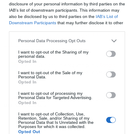
disclosure of your personal information by third parties on the
Χρηματιστήριο: Σπάει το φράγμα των 2.020
IAB’s list of downstream participants. This information may
also be disclosed by us to third parties on the
IAB’s List of
μονάδων, εκρηκτικός ο τζίρος
Downstream Participants
that may further disclose it to other
third parties.
To πετρέλαιο υποχωρεί εν μέσω ανησυχιών για
Personal Data Processing Opt Outs
υπερπροσφορά
I want to opt-out of the Sharing of my
personal data.
Opted In
Ακολουθήστε το Powergame.gr στο
Google
για άμεση και έγκυρη οικονομική
News
I want to opt-out of the Sale of my
Personal Data.
ενημέρωση!
Opted In
I want to opt-out of processing my
Personal Data for Targeted Advertising.
TAGS:
WALL STREET
ΔΑΣΜΟΙ
ΗΜΙΑΓΩΓΟΙ (ΤΣΙΠ)
Opted In
ΜΕΤΟΧΕΣ
ΦΑΡΜΑΚΑ
I want to opt-out of Collection, Use,
Retention, Sale, and/or Sharing of my
Personal Data that Is Unrelated with the
Purposes for which it was collected.
Opted Out