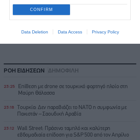
CONFIRM
Data Deletion
Data Access
Privacy Policy
ΡΟΗ ΕΙΔΗΣΕΩΝ
ΔΗΜΟΦΙΛΗ
23:25
Επίθεση με drone σε τουρκικό φορτηγό πλοίο στη
Μαύρη Θάλασσα
23:18
Τουρκία: Δεν παραβιάζει το ΝΑΤΟ η συμφωνία με
Πακιστάν – Σαουδική Αραβία
23:12
Wall Street: Πράσινο ταμπλό και καλύτερη
εβδομαδιαία επίδοση για S&P 500 από τον Απρίλιο