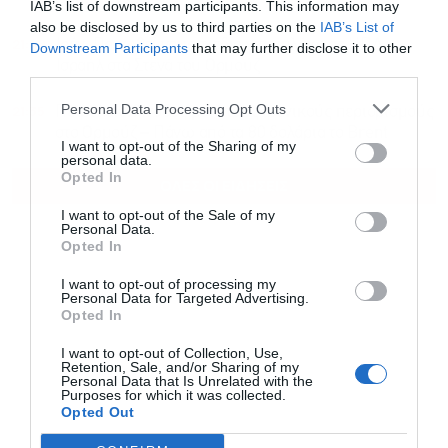
IAB’s list of downstream participants. This information may
also be disclosed by us to third parties on the
IAB’s List of
21:48
Ιράν: Προωθεί νομοσχέδιο για μπλόκο σε ΗΠΑ-
Downstream Participants
that may further disclose it to other
Ισραήλ στα Στενά του Ορμούζ
third parties.
Personal Data Processing Opt Outs
21:35
Πετρέλαιο: Άνοδος μετά τους ιρανικούς περιορισμούς
στο Ορμούζ – Πάνω από τα 80 δολάρια το Brent
I want to opt-out of the Sharing of my
personal data.
Opted In
ΟΛΕΣ ΟΙ ΕΙΔΗΣΕΙΣ
I want to opt-out of the Sale of my
Personal Data.
Opted In
I want to opt-out of processing my
Personal Data for Targeted Advertising.
Opted In
I want to opt-out of Collection, Use,
Retention, Sale, and/or Sharing of my
Personal Data that Is Unrelated with the
Purposes for which it was collected.
Opted Out