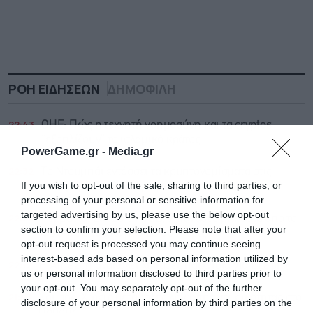
ΡΟΗ ΕΙΔΗΣΕΩΝ
ΔΗΜΟΦΙΛΗ
22:43
ΟΗΕ: Πώς η τεχνητή νοημοσύνη και τα cryptos
“εξοπλίζουν” το ισλαμικό κράτος
PowerGame.gr -
Media.gr
22:32
Το Ντουμπάι εντάσσει τα κρυπτονομίσματα στις
If you wish to opt-out of the sale, sharing to third parties, or
καθημερινές πληρωμές και στα ακίνητα
processing of your personal or sensitive information for
targeted advertising by us, please use the below opt-out
22:20
Γερμανία: Στο 28% η AfD, 7 μονάδες μπροστά από το
section to confirm your selection. Please note that after your
CDU/CSU του καγκελάριου Μερτς
opt-out request is processed you may continue seeing
interest-based ads based on personal information utilized by
22:12
Η Amazon ανακαλεί χιλιάδες παιχνίδια για βρέφη
us or personal information disclosed to third parties prior to
your opt-out. You may separately opt-out of the further
21:53
Χρυσός: Χωρίς μεταβολές λόγω της νευρικότητας στο
disclosure of your personal information by third parties on the
Ορμούζ