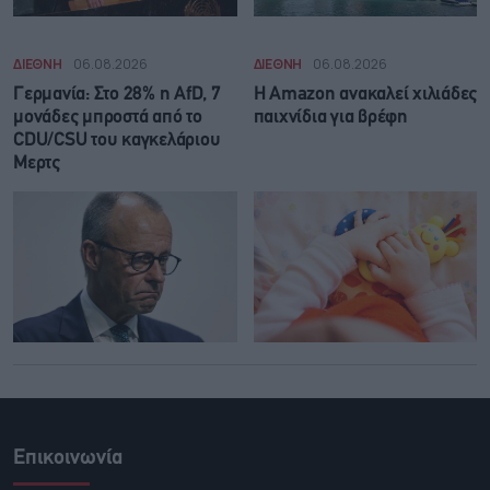
ΔΙΕΘΝΗ
06.08.2026
ΔΙΕΘΝΗ
06.08.2026
Γερμανία: Στο 28% η AfD, 7
Η Amazon ανακαλεί χιλιάδες
μονάδες μπροστά από το
παιχνίδια για βρέφη
CDU/CSU του καγκελάριου
Μερτς
Επικοινωνία