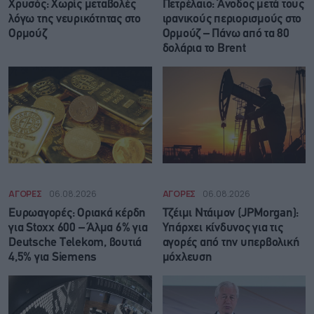
Χρυσός: Χωρίς μεταβολές
Πετρέλαιο: Άνοδος μετά τους
λόγω της νευρικότητας στο
ιρανικούς περιορισμούς στο
Ορμούζ
Ορμούζ – Πάνω από τα 80
δολάρια το Brent
ΑΓΟΡΕΣ
06.08.2026
ΑΓΟΡΕΣ
06.08.2026
Ευρωαγορές: Οριακά κέρδη
Τζέιμι Ντάιμον (JPMorgan):
για Stoxx 600 – Άλμα 6% για
Υπάρχει κίνδυνος για τις
Deutsche Telekom, βουτιά
αγορές από την υπερβολική
4,5% για Siemens
μόχλευση