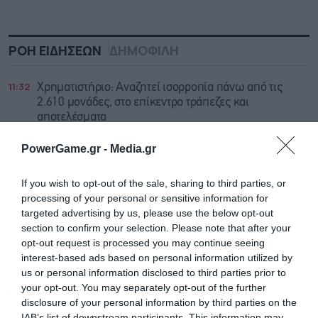
ΡΟΗ ΕΙΔΗΣΕΩΝ
ΔΗΜΟΦΙΛΗ
11:32
Χρηματιστήριο: Αναζητεί ισορροπία πάνω από τις
2.610 μονάδες, στο επίκεντρο τράπεζες και
αποτελέσματα
PowerGame.gr -
Media.gr
11:24
Τα πιο παράξενα έθιμα του Δεκαπενταύγουστου στην
Ελλάδα
If you wish to opt-out of the sale, sharing to third parties, or
11:20
Πράσινες οι ευρωαγορές, προς την καλύτερη
processing of your personal or sensitive information for
εβδομάδα από τον Ιούνιο
targeted advertising by us, please use the below opt-out
section to confirm your selection. Please note that after your
opt-out request is processed you may continue seeing
11:10
Ασιατικές αγορές: Συγκρατημένες κινήσεις εν αναμονή
interest-based ads based on personal information utilized by
οικονομικών στοιχείων στις ΗΠΑ
us or personal information disclosed to third parties prior to
your opt-out. You may separately opt-out of the further
11:01
Generali: Αύξηση 13,7% στα καθαρά κέρδη το α’
disclosure of your personal information by third parties on the
εξάμηνο
IAB’s list of downstream participants. This information may