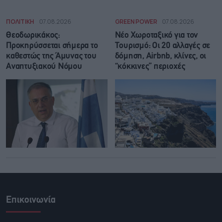
ΠΟΛΙΤΙΚΗ
07.08.2026
GREEN POWER
07.08.2026
Θεοδωρικάκος:
Νέο Χωροταξικό για τον
Προκηρύσσεται σήμερα το
Τουρισμό: Οι 20 αλλαγές σε
καθεστώς της Άμυνας του
δόμηση, Airbnb, κλίνες, οι
Αναπτυξιακού Νόμου
“κόκκινες” περιοχές
Επικοινωνία