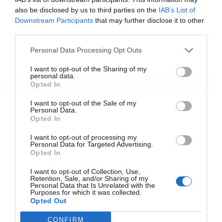
also be disclosed by us to third parties on the
IAB’s List of
10:50
Θεοδωρικάκος: Προκηρύσσεται σήμερα το καθεστώς
Downstream Participants
that may further disclose it to other
της Άμυνας του Αναπτυξιακού Νόμου
third parties.
10:45
Νέο Χωροταξικό για τον Τουρισμό: Οι 20 αλλαγές σε
Personal Data Processing Opt Outs
δόμηση, Airbnb, κλίνες, οι “κόκκινες” περιοχές
I want to opt-out of the Sharing of my
personal data.
ΟΛΕΣ ΟΙ ΕΙΔΗΣΕΙΣ
Opted In
I want to opt-out of the Sale of my
Personal Data.
Opted In
I want to opt-out of processing my
Personal Data for Targeted Advertising.
Opted In
I want to opt-out of Collection, Use,
Retention, Sale, and/or Sharing of my
Personal Data that Is Unrelated with the
Purposes for which it was collected.
Opted Out
CONFIRM