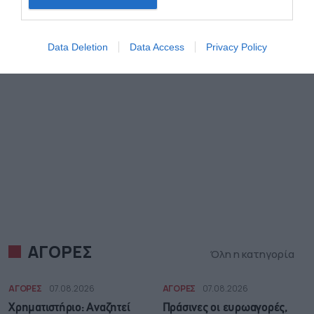
Data Deletion
Data Access
Privacy Policy
ΑΓΟΡΕΣ
Όλη η κατηγορία
ΑΓΟΡΕΣ
07.08.2026
ΑΓΟΡΕΣ
07.08.2026
Χρηματιστήριο: Αναζητεί
Πράσινες οι ευρωαγορές,