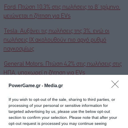
Ford: Πτώση 10,3% στις πωλήσεις το β’ τρίμηνο,
μειώνεται η ζήτηση για EVs
Tesla: Aυξάνει τις πωλήσεις της 3%, ενώ οι
πωλήσεις ΙΧ ακολουθούν πιο αργό ρυθμό
παγκοσμίως
General Motors: Πτώση 4,2% στις πωλήσεις στις
ΗΠΑ, υποχωρεί η ζήτηση για EVs
PowerGame.gr -
Media.gr
Ακολουθήστε το Powergame.gr στο
Google
If you wish to opt-out of the sale, sharing to third parties, or
για άμεση και έγκυρη οικονομική
News
processing of your personal or sensitive information for
ενημέρωση!
targeted advertising by us, please use the below opt-out
section to confirm your selection. Please note that after your
opt-out request is processed you may continue seeing
TAGS:
BENTLEY
ΑΥΤΟΚΙΝΗΤΟΒΙΟΜΗΧΑΝΙΑ