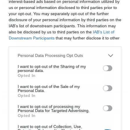
interest-based ads based on personal information utilized by
ΗΛΕΚΤΡΙΚΑ ΑΥΤΟΚΙΝΗΤΑ
us or personal information disclosed to third parties prior to
your opt-out. You may separately opt-out of the further
disclosure of your personal information by third parties on the
IAB’s list of downstream participants. This information may
also be disclosed by us to third parties on the
IAB’s List of
Downstream Participants
that may further disclose it to other
third parties.
Εγγραφή στο
newsletter
Personal Data Processing Opt Outs
I want to opt-out of the Sharing of my
personal data.
Opted In
I want to opt-out of the Sale of my
Personal Data.
Αποδέχομαι τους
όρους χρήσης
*
Opted In
ΡΟΗ ΕΙΔΗΣΕΩΝ
ΔΗΜΟΦΙΛΗ
και την πολιτική απορρήτου
I want to opt-out of processing my
Personal Data for Targeted Advertising.
10:50
Nintendo: Στα 934 εκατ. τα καθαρά κέρδη χάρη στο
Εγγραφή
Opted In
Switch 2
I want to opt-out of Collection, Use,