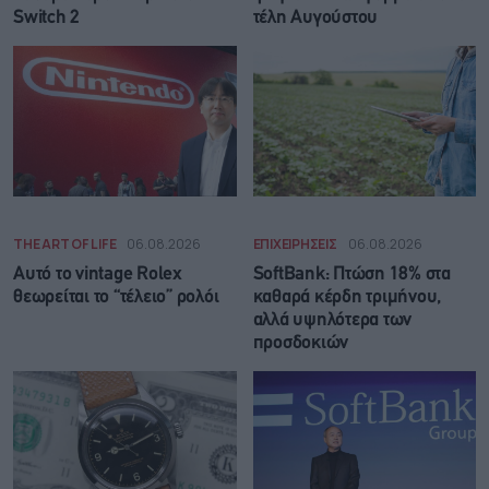
Switch 2
τέλη Αυγούστου
THE ART OF LIFE
06.08.2026
ΕΠΙΧΕΙΡΗΣΕΙΣ
06.08.2026
Αυτό το vintage Rolex
SoftBank: Πτώση 18% στα
θεωρείται το “τέλειο” ρολόι
καθαρά κέρδη τριμήνου,
αλλά υψηλότερα των
προσδοκιών