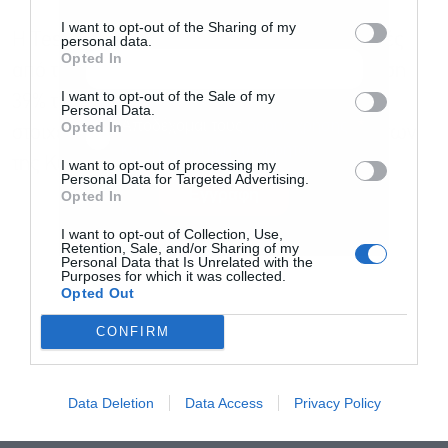
I want to opt-out of the Sharing of my
Η Tesla είδε επίσης βελτίωση στις αποστολές
personal data.
Opted In
από το εργοστάσιό της στη Σαγκάη, με αύξηση
I want to opt-out of the Sale of my
39% τον Μάιο, σύμφωνα με προκαταρκτικά
Personal Data.
Αποδέχομαι τους
όρους χρήσης
*
Opted In
στοιχεία της Ένωσης Επιβατηγών Αυτοκινήτων
και την πολιτική απορρήτου
της Κίνας.
I want to opt-out of processing my
Personal Data for Targeted Advertising.
Εγγραφή
Opted In
I want to opt-out of Collection, Use,
Retention, Sale, and/or Sharing of my
Personal Data that Is Unrelated with the
Purposes for which it was collected.
Opted Out
CONFIRM
Data Deletion
Data Access
Privacy Policy