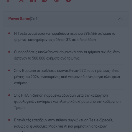
|
PowerGame
Σε 1'
Η Tesla αναμένεται να παραδώσει περίπου 396.466 οχήματα το
τρίμηνο, καταγράφοντας αύξηση 3% σε ετήσια βάση.
Οι παραδόσεις υπολείπονται σημαντικά από τα τρίμηνα αιχμής, όταν
έφταναν τα 500.000 οχήματα ανά τρίμηνο.
Στην Ευρώπη οι πωλήσεις εκτινάχθηκαν 57% τους πρώτους πέντε
μήνες του 2026, ενισχυμένες από γερμανικά κίνητρα για ηλεκτρικά
οχήματα.
Στις ΗΠΑ η ζήτηση παραμένει αδύναμη μετά την κατάργηση
φορολογικών κινήτρων για ηλεκτρικά οχήματα από την κυβέρνηση
Τραμπ.
Επενδυτές εστιάζουν στην πιθανή συγχώνευση Tesla-SpaceX,
καθώς οι φιλοδοξίες Μασκ για ΑΙ και ρομποτική αποκτούν