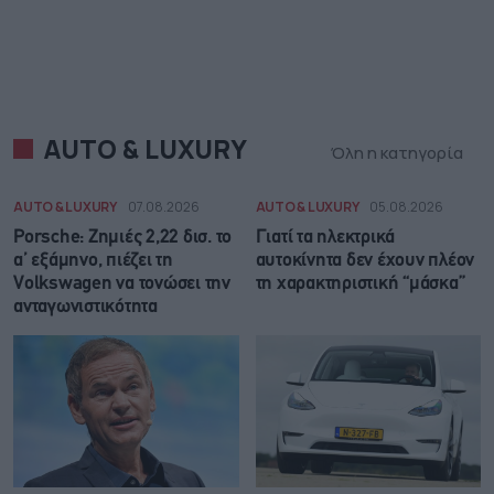
AUTO & LUXURY
Όλη η κατηγορία
AUTO & LUXURY
07.08.2026
AUTO & LUXURY
05.08.2026
Porsche: Ζημιές 2,22 δισ. το
Γιατί τα ηλεκτρικά
α’ εξάμηνο, πιέζει τη
αυτοκίνητα δεν έχουν πλέον
Volkswagen να τονώσει την
τη χαρακτηριστική “μάσκα”
ανταγωνιστικότητα