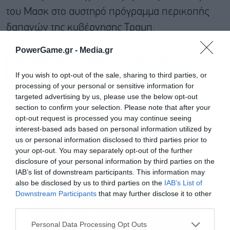
του Μασκ στο αυστηρό πρόγραμμα περικοπής
δαπανών της κυβέρνησης Τραμπ.
PowerGame.gr -
Media.gr
Άλμα πωλήσεων 57% στην
Ευρώπη πέρυσι
If you wish to opt-out of the sale, sharing to third parties, or
processing of your personal or sensitive information for
Στην Ευρώπη, όπου η υποστήριξη του Μασκ
targeted advertising by us, please use the below opt-out
section to confirm your selection. Please note that after your
προς τα ακροδεξιά κόμματα της ηπείρου και οι
opt-out request is processed you may continue seeing
δεσμοί του με τον Τραμπ είχαν επιβαρύνει τη
interest-based ads based on personal information utilized by
us or personal information disclosed to third parties prior to
ζήτηση στις αρχές του περασμένου έτους, οι
your opt-out. You may separately opt-out of the further
πωλήσεις κατέγραψαν άλμα 57% κατά τους
disclosure of your personal information by third parties on the
IAB’s list of downstream participants. This information may
πρώτους πέντε μήνες του 2026. Η πρόοδος αυτή
also be disclosed by us to third parties on the
IAB’s List of
συνέπεσε με την εισαγωγή ενός νέου
Downstream Participants
that may further disclose it to other
third parties.
Εγγραφή στο
προγράμματος κινήτρων για οχήματα μηδενικών
newsletter
εκπομπών στη Γερμανία.
Personal Data Processing Opt Outs