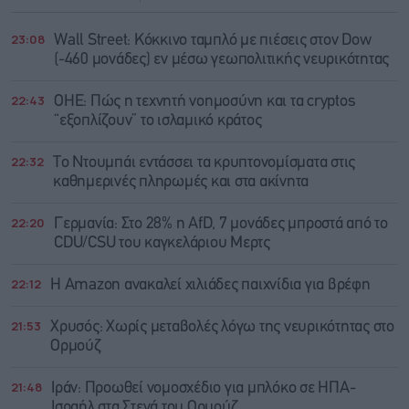
23:08
Wall Street: Κόκκινο ταμπλό με πιέσεις στον Dow
(-460 μονάδες) εν μέσω γεωπολιτικής νευρικότητας
22:43
ΟΗΕ: Πώς η τεχνητή νοημοσύνη και τα cryptos
“εξοπλίζουν” το ισλαμικό κράτος
22:32
Το Ντουμπάι εντάσσει τα κρυπτονομίσματα στις
καθημερινές πληρωμές και στα ακίνητα
22:20
Γερμανία: Στο 28% η AfD, 7 μονάδες μπροστά από το
CDU/CSU του καγκελάριου Μερτς
22:12
Η Amazon ανακαλεί χιλιάδες παιχνίδια για βρέφη
21:53
Χρυσός: Χωρίς μεταβολές λόγω της νευρικότητας στο
Ορμούζ
21:48
Ιράν: Προωθεί νομοσχέδιο για μπλόκο σε ΗΠΑ-
Ισραήλ στα Στενά του Ορμούζ