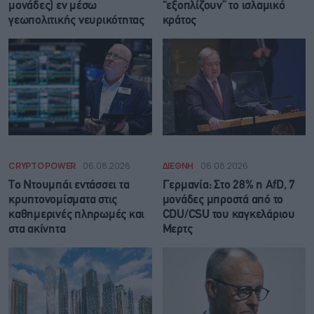
μονάδες) εν μέσω
“εξοπλίζουν” το ισλαμικό
γεωπολιτικής νευρικότητας
κράτος
CRYPTO POWER
06.08.2026
ΔΙΕΘΝΗ
06.08.2026
Το Ντουμπάι εντάσσει τα
Γερμανία: Στο 28% η AfD, 7
κρυπτονομίσματα στις
μονάδες μπροστά από το
καθημερινές πληρωμές και
CDU/CSU του καγκελάριου
στα ακίνητα
Μερτς