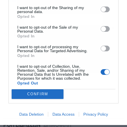
για άμεση και έγκυρη οικονομική
News
I want to opt-out of the Sharing of my
ενημέρωση!
personal data.
Opted In
I want to opt-out of the Sale of my
TAGS:
BC PARTNERS
HAVEA
ΕΞΑΓΟΡΑ
ΕΠΕΝΔΥΣΕΙΣ
Personal Data.
ΝΙΚΟΣ ΣΤΑΘΟΠΟΥΛΟΣ
ΣΥΜΦΩΝΙΑ
Αποδέχομαι τους
όρους χρήσης
*
Opted In
και την πολιτική απορρήτου
I want to opt-out of processing my
Personal Data for Targeted Advertising.
Εγγραφή
Opted In
I want to opt-out of Collection, Use,
Retention, Sale, and/or Sharing of my
Personal Data that Is Unrelated with the
Purposes for which it was collected.
Opted Out
CONFIRM
Data Deletion
Data Access
Privacy Policy
ΡΟΗ ΕΙΔΗΣΕΩΝ
ΔΗΜΟΦΙΛΗ