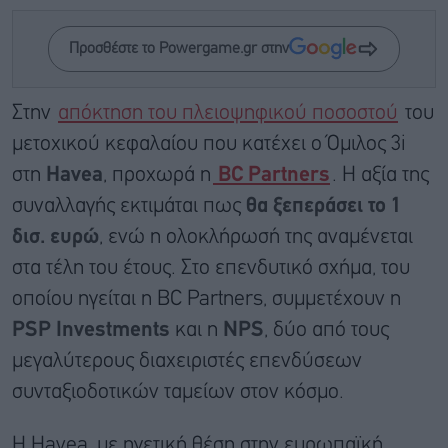
Προσθέστε το Powergame.gr στην
Στην
απόκτηση του πλειοψηφικού ποσοστού
του
μετοχικού κεφαλαίου που κατέχει ο Όμιλος 3i
στη
Havea
, προχωρά η
BC Partners
. Η αξία της
συναλλαγής εκτιμάται πως
θα ξεπεράσει το 1
δισ. ευρώ
, ενώ η ολοκλήρωσή της αναμένεται
στα τέλη του έτους. Στο επενδυτικό σχήμα, του
οποίου ηγείται η BC Partners, συμμετέχουν η
PSP Investments
και η
NPS
, δύο από τους
μεγαλύτερους διαχειριστές επενδύσεων
συνταξιοδοτικών ταμείων στον κόσμο.
Η Havea, με ηγετική θέση στην ευρωπαϊκή