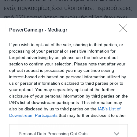
ενώ, παγκοσμίως έχει υλοποιήσει περισσότερες
από 120 επενδύσεις, συνολικής αξίας άνω των
160 δισ. ευρώ.
PowerGame.gr -
Media.gr
If you wish to opt-out of the sale, sharing to third parties, or
processing of your personal or sensitive information for
targeted advertising by us, please use the below opt-out
section to confirm your selection. Please note that after your
opt-out request is processed you may continue seeing
interest-based ads based on personal information utilized by
us or personal information disclosed to third parties prior to
your opt-out. You may separately opt-out of the further
disclosure of your personal information by third parties on the
IAB’s list of downstream participants. This information may
also be disclosed by us to third parties on the
IAB’s List of
Downstream Participants
that may further disclose it to other
third parties.
Εγγραφή στο
newsletter
Ακολουθήστε το Powergame.gr στο
Google
Personal Data Processing Opt Outs