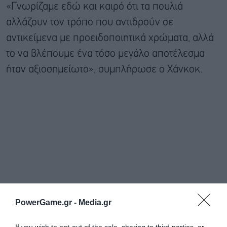
«Γνωρίζαμε εδώ και καιρό ότι τα πουλιά
αλλάζουν τον τρόπο που αντιδρούν σε
αντικείμενα με προειδοποιητικά χρώματα, αλλά
το να βλέπουμε ένα τόσο μεγάλο αποτέλεσμα
ήταν αξιοσημείωτο», συμπλήρωσε ο Χάνκοκ.
PowerGame.gr -
Media.gr