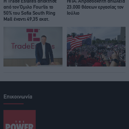
Η Trade Εstates απέκτησε
ΗΠΑ: Απροσδόκητη απώλεια
από τον Όμιλο Fourlis το
23.000 θέσεων εργασίας τον
50% του Sofia South Ring
Ιούλιο
Mall έναντι 49,35 εκατ.
Επικοινωνία