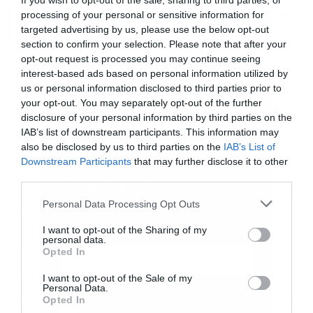
If you wish to opt-out of the sale, sharing to third parties, or
Μια φτηνή και αποτελεσματική
processing of your personal or sensitive information for
λύση
targeted advertising by us, please use the below opt-out
section to confirm your selection. Please note that after your
opt-out request is processed you may continue seeing
Αν και είναι αδύνατο να εκμηδενιστούν πλήρως
interest-based ads based on personal information utilized by
τα ατυχήματα, οι ερευνητές πιστεύουν ότι η
us or personal information disclosed to third parties prior to
your opt-out. You may separately opt-out of the further
υιοθέτηση τέτοιων χρωματικών σχημάτων από
disclosure of your personal information by third parties on the
τη βιομηχανία αποτελεί έναν εύκολο και
IAB’s list of downstream participants. This information may
also be disclosed by us to third parties on the
IAB’s List of
οικονομικό τρόπο προστασίας της πανίδας.
Downstream Participants
that may further disclose it to other
third parties.
Εγγραφή στο
Μάλιστα, προτείνουν παρόμοιες λύσεις για άλλες
newsletter
Personal Data Processing Opt Outs
ανθρώπινες κατασκευές, όπως τα καλώδια
I want to opt-out of the Sharing of my
ρεύματος και τα παράθυρα κτιρίων. Η Μαπς
personal data.
Opted In
κατέληξε τονίζοντας τη σημασία της έρευνας:
«Εάν τα αποτελέσματα επαναληφθούν σε
I want to opt-out of the Sale of my
Personal Data.
πρακτικές συνθήκες σε διαφορετικές χώρες και
Αποδέχομαι τους
όρους χρήσης
*
Opted In