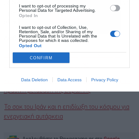
και την πολιτική απορρήτου
με διαφορετικά είδη πουλιών, θα μπορούσε να
I want to opt-out of processing my
Personal Data for Targeted Advertising.
πρόκειται για μια σημαντική αλλαγή για
Εγγραφή
Opted In
ολόκληρη τη βιομηχανία αιολικής ενέργειας».
I want to opt-out of Collection, Use,
Retention, Sale, and/or Sharing of my
Personal Data that Is Unrelated with the
Διαβάστε επίσης
Purposes for which it was collected.
Opted Out
Τι είναι οι πορτοκαλί μπάλες που βλέπουμε
CONFIRM
πάνω σε καλώδια υψηλής τάσης;
Data Deletion
Data Access
Privacy Policy
WindEurope: Η αιολική ισχύς καταλύτης για την
πράσινη μετάβαση της Ευρώπης
Το σοκ του Ιράν και η επιδίωξη του κόσμου για
ενεργειακή αυτάρκεια