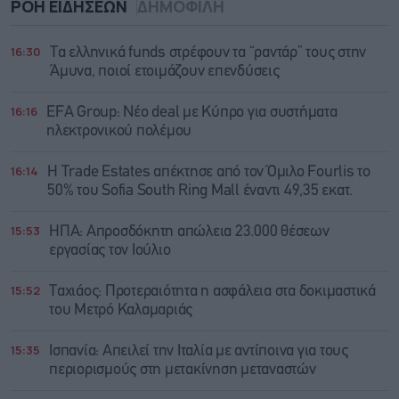
ΡΟΗ ΕΙΔΗΣΕΩΝ
ΔΗΜΟΦΙΛΗ
16:30
Τα ελληνικά funds στρέφουν τα “ραντάρ” τους στην
Άμυνα, ποιοί ετοιμάζουν επενδύσεις
16:16
EFA Group: Νέο deal με Κύπρο για συστήματα
ηλεκτρονικού πολέμου
16:14
Η Trade Εstates απέκτησε από τον Όμιλο Fourlis το
50% του Sofia South Ring Mall έναντι 49,35 εκατ.
15:53
ΗΠΑ: Απροσδόκητη απώλεια 23.000 θέσεων
εργασίας τον Ιούλιο
15:52
Ταχιάος: Προτεραιότητα η ασφάλεια στα δοκιμαστικά
του Μετρό Καλαμαριάς
15:35
Ισπανία: Απειλεί την Ιταλία με αντίποινα για τους
περιορισμούς στη μετακίνηση μεταναστών