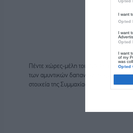
Opted 
I want t
Opted 
I want 
Advertis
Opted 
I want t
of my P
was col
Πέντε χώρες-μέλη του ΝΑΤΟ αναμένεται
Opted 
των αμυντικών δαπανών τους στο 3,5% 
στοιχεία της Συμμαχίας.