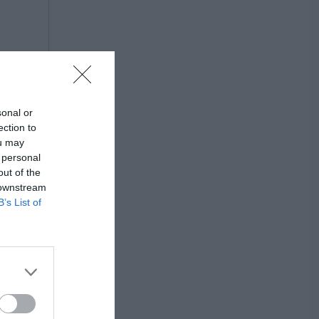
sonal or
ection to
ou may
 personal
out of the
 downstream
B’s List of