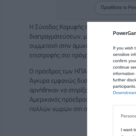
Προσθέστε το Po
Η Σύνοδος Κορυφής του
ΝΑΤΟ
στην Άγκ
PowerGam
διαπραγματεύσεων, με τον Ντόναλντ Τρα
συμμετοχή στην άμυνα και την Τουρκία 
If you wish 
sensitive in
επιστροφής στο πρόγραμμα των F-35.
confirm you
continue se
Ο πρόεδρος των ΗΠΑ, Ντόναλντ Τραμπ,
information 
further disc
Άγκυρα εμφανώς δυσαρεστημένος από τ
participants
αρνήθηκαν να στηρίξουν τις αμερικανικές
Downstream 
Αμερικανός πρόεδρος θέλησε να καταστ
πολλών χωρών στη συλλογική άμυνα τη
Persona
I want t