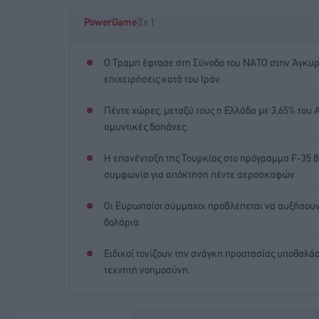
|
PowerGame
Σε 1'
Ο Τραμπ έφτασε στη Σύνοδο του ΝΑΤΟ στην Άγκυ
επιχειρήσεις κατά του Ιράν.
Πέντε χώρες, μεταξύ τους η Ελλάδα με 3,65% του Α
αμυντικές δαπάνες.
Η επανένταξη της Τουρκίας στο πρόγραμμα F-35 β
συμφωνία για απόκτηση πέντε αεροσκαφών.
Οι Ευρωπαίοι σύμμαχοι προβλέπεται να αυξήσουν τ
δολάρια.
Ειδικοί τονίζουν την ανάγκη προστασίας υποθα
τεχνητή νοημοσύνη.