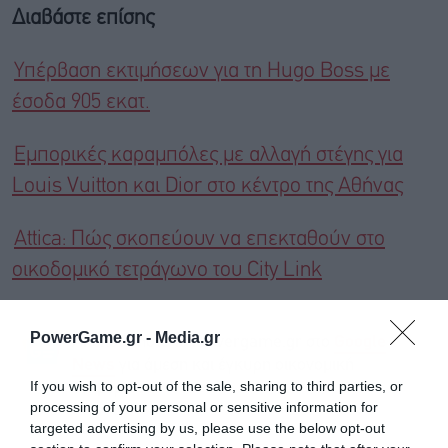
Διαβάστε επίσης
Υπέρβαση εκτιμήσεων για τη Hugo Boss με
έσοδα 905 εκατ.
Εμπορικές καραμπόλες με αλλαγή στέγης για
Louis Vuitton και Dior στο κέντρο της Αθήνας
Attica: Πώς σκοπεύουν να επεκταθούν στο
οικοδομικό τετράγωνο του City Link
PowerGame.gr -
Media.gr
Ακολουθήστε το Powergame.gr στο
Google
για άμεση και έγκυρη οικονομική
News
If you wish to opt-out of the sale, sharing to third parties, or
ενημέρωση!
processing of your personal or sensitive information for
targeted advertising by us, please use the below opt-out