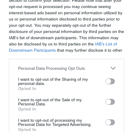
section to confirm your selection. Please note that after your
TAGS:
HUGO BOSS
ΓΕΡΜΑΝΙΑ
ΜΕΤΟΧΕΣ
ΜΟΔΑ
opt-out request is processed you may continue seeing
interest-based ads based on personal information utilized by
us or personal information disclosed to third parties prior to
your opt-out. You may separately opt-out of the further
disclosure of your personal information by third parties on the
IAB’s list of downstream participants. This information may
also be disclosed by us to third parties on the
IAB’s List of
Downstream Participants
that may further disclose it to other
third parties.
Personal Data Processing Opt Outs
I want to opt-out of the Sharing of my
personal data.
Opted In
ΡΟΗ ΕΙΔΗΣΕΩΝ
ΔΗΜΟΦΙΛΗ
I want to opt-out of the Sale of my
Personal Data.
Opted In
22:54
Βανς: Το Ιράν μας ενημέρωσε πως δεν σχεδιάζει την
επιβολή διοδίων στο Ορμούζ
I want to opt-out of processing my
Personal Data for Targeted Advertising.
Opted In
22:37
Φιντάν: Η αμυντική συμφωνία με το Πακιστάν και τη