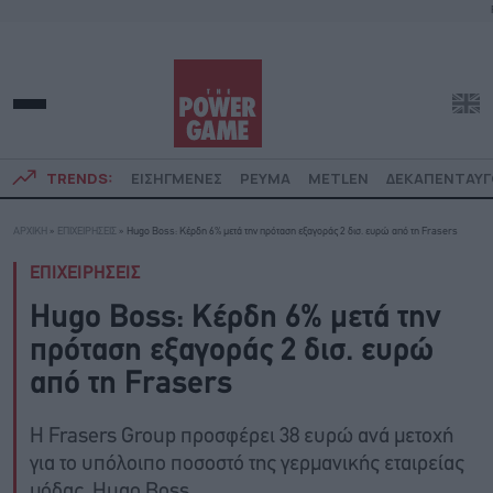
TRENDS:
ΕΙΣΗΓΜΕΝΕΣ
ΡΕΥΜΑ
METLEN
ΔΕΚΑΠΕΝΤΑΥ
ΑΡΧΙΚΗ
»
ΕΠΙΧΕΙΡΗΣΕΙΣ
»
Hugo Boss: Κέρδη 6% μετά την πρόταση εξαγοράς 2 δισ. ευρώ από τη Frasers
ΕΠΙΧΕΙΡΗΣΕΙΣ
Hugo Boss: Κέρδη 6% μετά την
πρόταση εξαγοράς 2 δισ. ευρώ
από τη Frasers
Η Frasers Group προσφέρει 38 ευρώ ανά μετοχή
για το υπόλοιπο ποσοστό της γερμανικής εταιρείας
μόδας, Hugo Boss