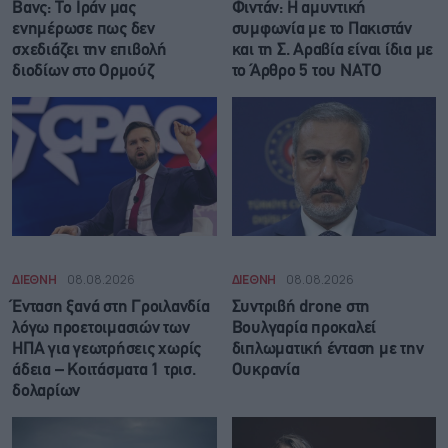
Βανς: Το Ιράν μας
Φιντάν: Η αμυντική
ενημέρωσε πως δεν
συμφωνία με το Πακιστάν
σχεδιάζει την επιβολή
και τη Σ. Αραβία είναι ίδια με
διοδίων στο Ορμούζ
τo Άρθρο 5 του ΝΑΤΟ
ΔΙΕΘΝΗ
08.08.2026
ΔΙΕΘΝΗ
08.08.2026
Ένταση ξανά στη Γροιλανδία
Συντριβή drone στη
λόγω προετοιμασιών των
Βουλγαρία προκαλεί
ΗΠΑ για γεωτρήσεις χωρίς
διπλωματική ένταση με την
άδεια – Κοιτάσματα 1 τρισ.
Ουκρανία
δολαρίων