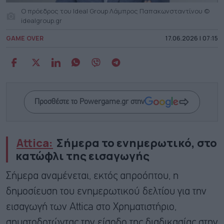
O πρόεδρος του Ideal Group Λάμπρος Παπακωνσταντίνου ©
idealgroup.gr
GAME OVER
17.06.2026 | 07:15
Προσθέστε το Powergame.gr στην
Αttica:
Σήμερα το ενημερωτικό, στο
κατώφλι της εισαγωγής
Σήμερα αναμένεται, εκτός απροόπτου, η
δημοσίευση του ενημερωτικού δελτίου για την
εισαγωγή των Attica στο Χρηματιστήριο,
σηματοδοτώντας την είσοδο της διαδικασίας στην