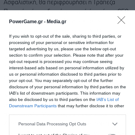
Ασφαλιστική, θα περιφρουρήσει η Τράπεζα
Πειραιώς, όπως διαφάνηκε από όσα είπε ο CEO
της Πειραιώς, Χρήστος Μεγάλου, στην
PowerGame.gr -
Media.gr
καθιερωμένη ετήσια εκδήλωση βραβεύσεων
If you wish to opt-out of the sale, sharing to third parties, or
του εταιρικού δικτύου πωλήσεων της
processing of your personal or sensitive information for
targeted advertising by us, please use the below opt-out
ασφαλιστικής. Η εκδήλωση -που συνέπεσε με τη
section to confirm your selection. Please note that after your
συμπλήρωση 135 χρόνων της Εθνικής
opt-out request is processed you may continue seeing
Ασφαλιστικής και την αλλαγή σελίδας μετά την
interest-based ads based on personal information utilized by
us or personal information disclosed to third parties prior to
εξαγορά της από την Πειραιώς-
your opt-out. You may separately opt-out of the further
πραγματοποιήθηκε στο Κτήμα Νάσιουτζικ, με τη
disclosure of your personal information by third parties on the
IAB’s list of downstream participants. This information may
συμμετοχή πάνω από 700 διακεκριμένων
also be disclosed by us to third parties on the
IAB’s List of
ασφαλιστικών συμβούλων και στελεχών της
Downstream Participants
that may further disclose it to other
third parties.
Εγγραφή στο
ασφαλιστικής. Μιλώντας στην εκδήλωση, ο CEO,
newsletter
Χρήστος Μεγάλου, είπε ότι η απόκτηση της
Personal Data Processing Opt Outs
Εθνικής Ασφαλιστικής από τον Όμιλο Πειραιώς