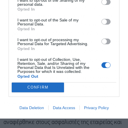
I want to opt-out of the Sharing of my
personal data.
είναι στρατηγική επιλογή με μακροπρόθεσμο
Opted In
ορίζοντα και ένας από τους σημαντικότερους
I want to opt-out of the Sale of my
Personal Data.
στρατηγικούς πυλώνες πάνω στους οποίους η
Αποδέχομαι τους
όρους χρήσης
*
Opted In
Πειραιώς χτίζει το μέλλον της ασφαλιστικής
και την πολιτική απορρήτου
I want to opt-out of processing my
δραστηριότητας του Ομίλου της. «Η επιτυχία της
Personal Data for Targeted Advertising.
Εγγραφή
Opted In
Εθνικής Ασφαλιστικής χτίστηκε μέσα από
I want to opt-out of Collection, Use,
σχέσεις εμπιστοσύνης που δημιουργήσατε με
Retention, Sale, and/or Sharing of my
Personal Data that Is Unrelated with the
τους πελάτες σας όλα αυτά τα χρόνια. Και αυτό
Purposes for which it was collected.
Opted Out
είναι ένα πλεονέκτημα που καμία τεχνολογία και
κανένα επιχειρηματικό μοντέλο δεν μπορεί να
CONFIRM
υποκαταστήσει», είπε χαρακτηριστικά ο Χρ.
Μεγάλου, απευθυνόμενους στους ασφαλιστές
Data Deletion
Data Access
Privacy Policy
της Εθνικής Ασφαλιστικής. Εκτεταμένα
αναφέρθηκε στους ασφαλιστές της εταιρείας και