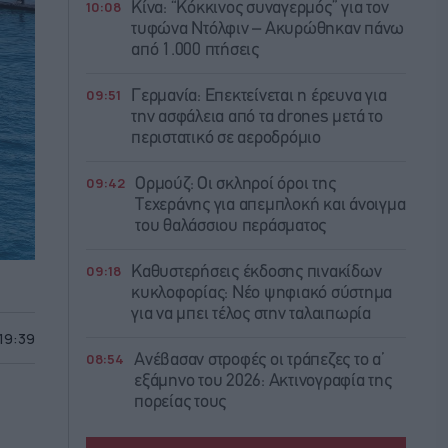
10:08
Κίνα: “Κόκκινος συναγερμός” για τον
τυφώνα Ντόλφιν – Ακυρώθηκαν πάνω
από 1.000 πτήσεις
09:51
Γερμανία: Επεκτείνεται η έρευνα για
την ασφάλεια από τα drones μετά το
περιστατικό σε αεροδρόμιο
09:42
Ορμούζ: Οι σκληροί όροι της
Τεχεράνης για απεμπλοκή και άνοιγμα
του θαλάσσιου περάσματος
09:18
Καθυστερήσεις έκδοσης πινακίδων
κυκλοφορίας: Νέο ψηφιακό σύστημα
για να μπει τέλος στην ταλαιπωρία
 19:39
08:54
Ανέβασαν στροφές οι τράπεζες το α’
εξάμηνο του 2026: Ακτινογραφία της
πορείας τους