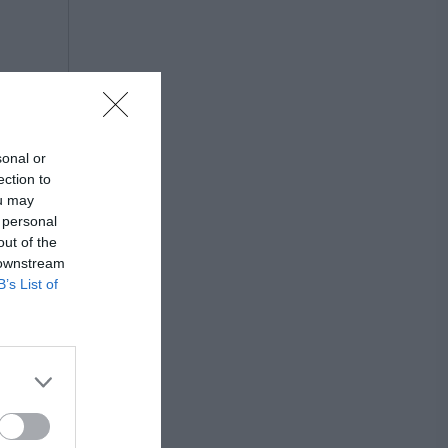
sonal or
ection to
ou may
 personal
out of the
 downstream
B’s List of