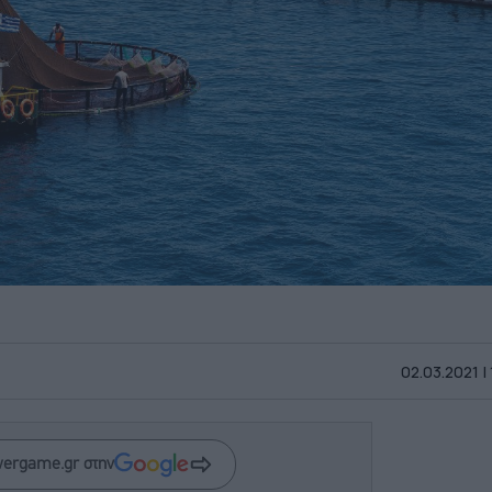
02.03.2021 |
wergame.gr στην