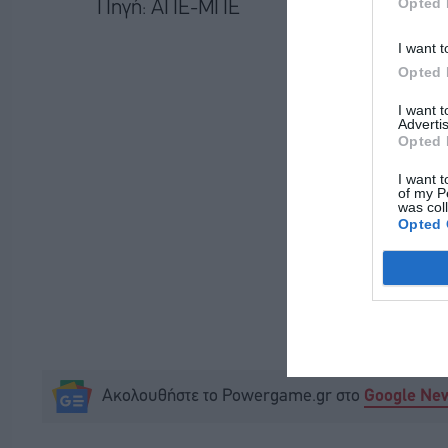
Opted 
Πηγή: ΑΠΕ-ΜΠΕ
I want t
Opted 
I want 
Advertis
Opted 
I want t
of my P
was col
Opted 
Ακολουθήστε το Powergame.gr στο
Google Ne