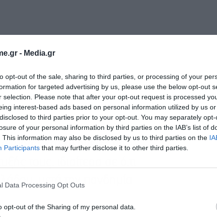
e.gr -
Media.gr
to opt-out of the sale, sharing to third parties, or processing of your per
formation for targeted advertising by us, please use the below opt-out s
r selection. Please note that after your opt-out request is processed y
eing interest-based ads based on personal information utilized by us or
disclosed to third parties prior to your opt-out. You may separately opt-
losure of your personal information by third parties on the IAB’s list of
. This information may also be disclosed by us to third parties on the
IA
 οι υδατοκαλλιέργειες να
Participants
that may further disclose it to other third parties.
ξής τους, ιδιαίτερα σε ό,τι
λάδου, μετά την πανδημία
l Data Processing Opt Outs
o opt-out of the Sharing of my personal data.