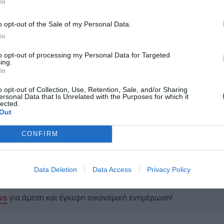
In
o opt-out of the Sale of my Personal Data.
In
to opt-out of processing my Personal Data for Targeted
ing.
In
o opt-out of Collection, Use, Retention, Sale, and/or Sharing
ersonal Data that Is Unrelated with the Purposes for which it
lected.
Out
CONFIRM
Data Deletion
Data Access
Privacy Policy
για άμεση και έγκυρη οικονομική ενημέρωση!
ws