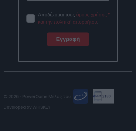
Αποδέχομαι τους
όρους χρήσης
*
και την πολιτική απορρήτου
.
Εγγραφή
© 2026 - PowerGame.
Μέλος του
Developed by
WHISKEY