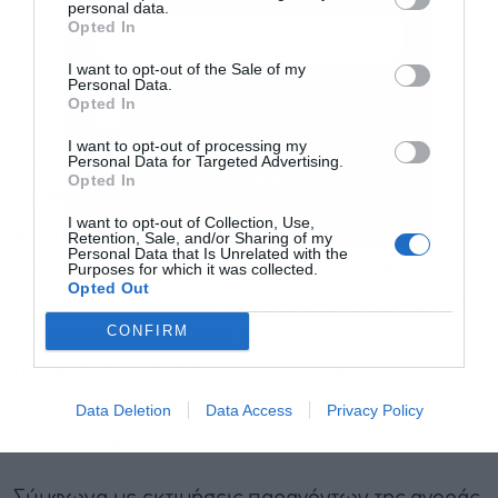
personal data.
Opted In
I want to opt-out of the Sale of my
Personal Data.
Αποδέχομαι τους
όρους χρήσης
*
Opted In
και την πολιτική απορρήτου
I want to opt-out of processing my
Personal Data for Targeted Advertising.
Αντίστοιχη εικόνα καταγράφεται και στη
Εγγραφή
Opted In
φοιτητική κατοικία. Ο αριθμός των δηλωμένων
I want to opt-out of Collection, Use,
ακινήτων αυξήθηκε από 83.801 σε 95.697, ενώ η
Retention, Sale, and/or Sharing of my
Personal Data that Is Unrelated with the
συνολική δηλωθείσα δαπάνη εκτοξεύθηκε από
Purposes for which it was collected.
Opted Out
173,65 εκατ. ευρώ σε σχεδόν 271 εκατ. ευρώ. Τα
CONFIRM
στοιχεία αυτά δείχνουν ότι η συγκεκριμένη
αγορά αναπτύσσεται δυναμικά, παρά τις
σημαντικές πιέσεις που δέχονται οι
Data Deletion
Data Access
Privacy Policy
οικογενειακοί προϋπολογισμοί.