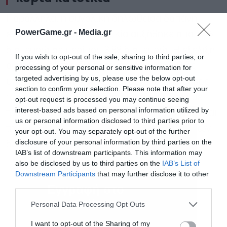
Παράλληλα, η συνολική δηλωθείσα δαπάνη
PowerGame.gr -
Media.gr
ενοικίων για κύρια κατοικία αυξήθηκε από 2,46
δισ. ευρώ σε περίπου 3,88 δισ. ευρώ. Η εξέλιξη
If you wish to opt-out of the sale, sharing to third parties, or
αυτή θεωρείται ιδιαίτερα σημαντική, καθώς
processing of your personal or sensitive information for
targeted advertising by us, please use the below opt-out
υποδηλώνει ότι ολοένα και μεγαλύτερο μέρος
section to confirm your selection. Please note that after your
των συναλλαγών πραγματοποιείται πλέον με
opt-out request is processed you may continue seeing
interest-based ads based on personal information utilized by
τρόπο που επιτρέπει τον φορολογικό έλεγχο και
us or personal information disclosed to third parties prior to
την καταγραφή των πραγματικών οικονομικών
your opt-out. You may separately opt-out of the further
disclosure of your personal information by third parties on the
δεδομένων.
IAB’s list of downstream participants. This information may
also be disclosed by us to third parties on the
IAB’s List of
Downstream Participants
that may further disclose it to other
third parties.
Εγγραφή στο
newsletter
Personal Data Processing Opt Outs
I want to opt-out of the Sharing of my