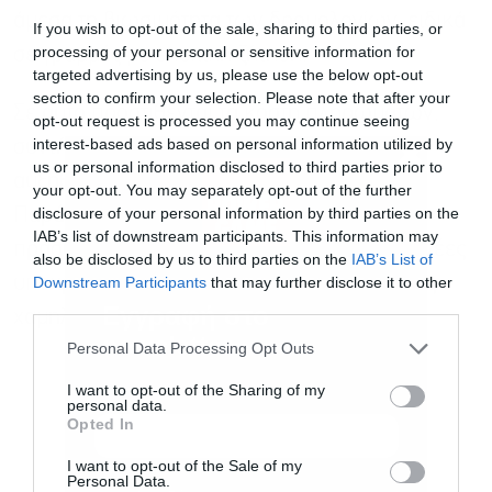
άμεσα τη βιωσιμότητα των δρομολογίων, ειδικά
If you wish to opt-out of the sale, sharing to third parties, or
processing of your personal or sensitive information for
σε γραμμές με εποχική ζήτηση.
targeted advertising by us, please use the below opt-out
section to confirm your selection. Please note that after your
Σε αυτό προστίθενται τα κόστη πληρωμάτων,
opt-out request is processed you may continue seeing
interest-based ads based on personal information utilized by
συντήρησης και ασφάλισης, τα οποία έχουν
us or personal information disclosed to third parties prior to
αυξηθεί σημαντικά τα τελευταία χρόνια.
your opt-out. You may separately opt-out of the further
disclosure of your personal information by third parties on the
Παράλληλα, η ευρωπαϊκή πολιτική για την
IAB’s list of downstream participants. This information may
πράσινη μετάβαση στη ναυτιλία δημιουργεί νέες
also be disclosed by us to third parties on the
IAB’s List of
Downstream Participants
that may further disclose it to other
υποχρεώσεις για επενδύσεις σε τεχνολογίες
third parties.
Εγγραφή στο
χαμηλότερων εκπομπών.
newsletter
Personal Data Processing Opt Outs
I want to opt-out of the Sharing of my
personal data.
Opted In
I want to opt-out of the Sale of my
Personal Data.