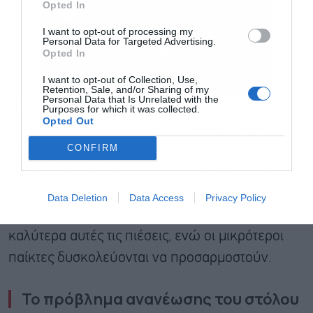
Αποδέχομαι τους
όρους χρήσης
*
Opted In
και την πολιτική απορρήτου
I want to opt-out of processing my
Personal Data for Targeted Advertising.
Εγγραφή
Opted In
I want to opt-out of Collection, Use,
Retention, Sale, and/or Sharing of my
Personal Data that Is Unrelated with the
Η ένταξη της ναυτιλίας στο ευρωπαϊκό σύστημα
Purposes for which it was collected.
Opted Out
εμπορίας ρύπων (ETS) και οι αυστηρότεροι
CONFIRM
περιβαλλοντικοί στόχοι για τα επόμενα χρόνια
απαιτούν κεφάλαια που συχνά ξεπερνούν τις
δυνατότητες μικρών εταιρειών. Οι μεγάλες
Data Deletion
Data Access
Privacy Policy
επιχειρήσεις μπορούν να απορροφήσουν
καλύτερα αυτές τις πιέσεις, ενώ οι μικρότεροι
παίκτες δυσκολεύονται να προσαρμοστούν.
Το πρόβλημα ανανέωσης του στόλου