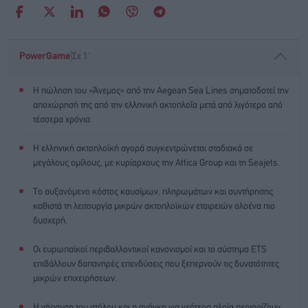
|
PowerGame
Σε 1'
Η πώληση του «Άνεμος» από την Aegean Sea Lines σηματοδοτεί την
αποχώρησή της από την ελληνική ακτοπλοΐα μετά από λιγότερο από
τέσσερα χρόνια.
Η ελληνική ακτοπλοϊκή αγορά συγκεντρώνεται σταδιακά σε
μεγάλους ομίλους, με κυρίαρχους την Attica Group και τη Seajets.
Το αυξανόμενο κόστος καυσίμων, πληρωμάτων και συντήρησης
καθιστά τη λειτουργία μικρών ακτοπλοϊκών εταιρειών ολοένα πιο
δυσχερή.
Οι ευρωπαϊκοί περιβαλλοντικοί κανονισμοί και το σύστημα ETS
επιβάλλουν δαπανηρές επενδύσεις που ξεπερνούν τις δυνατότητες
μικρών επιχειρήσεων.
Η γήρανση του στόλου και η ανάγκη για νεότερα πλοία περιορίζουν