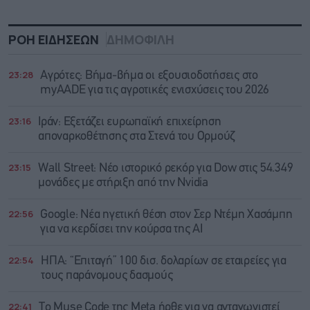
ΡΟΗ ΕΙΔΗΣΕΩΝ
ΔΗΜΟΦΙΛΗ
23:28
Αγρότες: Βήμα-βήμα οι εξουσιοδοτήσεις στο
myAADE για τις αγροτικές ενισχύσεις του 2026
23:16
Ιράν: Eξετάζει ευρωπαϊκή επιχείρηση
αποναρκοθέτησης στα Στενά του Ορμούζ
23:15
Wall Street: Νέο ιστορικό ρεκόρ για Dow στις 54.349
μονάδες με στήριξη από την Nvidia
22:56
Google: Νέα ηγετική θέση στον Σερ Ντέμη Χασάμπη
για να κερδίσει την κούρσα της ΑΙ
22:54
ΗΠΑ: “Επιταγή” 100 δισ. δολαρίων σε εταιρείες για
τους παράνομους δασμούς
22:41
Το Muse Code της Meta ήρθε για να ανταγωνιστεί