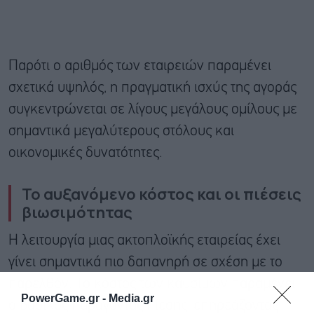
Παρότι ο αριθμός των εταιρειών παραμένει
σχετικά υψηλός, η πραγματική ισχύς της αγοράς
συγκεντρώνεται σε λίγους μεγάλους ομίλους με
σημαντικά μεγαλύτερους στόλους και
οικονομικές δυνατότητες.
Το αυξανόμενο κόστος και οι πιέσεις
βιωσιμότητας
Η λειτουργία μιας ακτοπλοϊκής εταιρείας έχει
γίνει σημαντικά πιο δαπανηρή σε σχέση με το
παρελθόν. Το κόστος των καυσίμων παραμένει
PowerGame.gr -
Media.gr
ο βασικός παράγοντας πίεσης, επηρεάζοντας